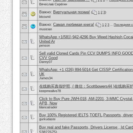
Вячеслав Серёгин
Важно:
Виртуальная поэма!
(
1
2
3
)
bisound
Важно:
Самая любимая книга!
(
1
2
3
...
Последняя с
musician
WhatsApp +1(581) 942-4296 Buy Weed Hashish Cocai
United Ar
penson
Sell valid Cloned Cards Pin CCV DUMPS INFO GOOD
CVV Good
Danny07
WhatsApp: +1 (226) 894-5014​ Get CISSP Certification
UK
James34
在线购买真假护照, ( 微信：Scottbowers44 )在线购
keepmealive78
Click to Buy Pure JWH-018, AM-2201, 3-MMC Crysta
APB, Now
blancatrader
Buy 100% Registered IELTS,TOEFL,Passports, driver
gurkudaste
Buy real and fake Passports, Drivers License , Id
53827675)