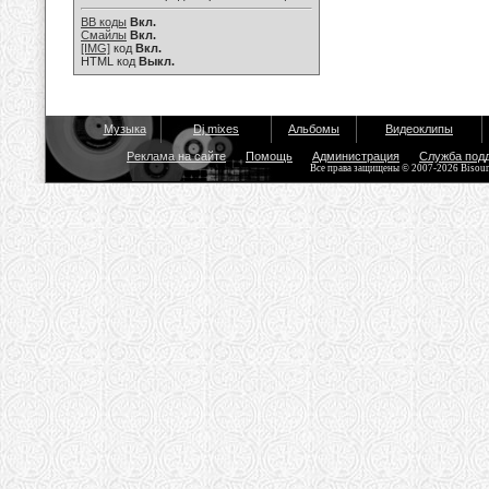
BB коды
Вкл.
Смайлы
Вкл.
[IMG]
код
Вкл.
HTML код
Выкл.
Музыка
Dj mixes
Альбомы
Видеоклипы
Реклама на сайте
Помощь
Администрация
Служба под
Все права защищены © 2007-2026 Bisou