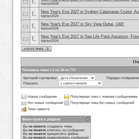
topnye2026
New Year's Eve 2027 in Sydney Catamaran Cruise, Aus
topnye2026
New Year's Eve 2027 in Sky View Dubai, UAE
topnye2026
New Year's Eve 2027 in Sea Life Paris Aquarium, Fra
topnye2026
Оп
Показаны темы с 1 по 20 из 772
Критерий сортировки
Порядок отображен
Показать
Новые сообщения
Популярная тема с новыми сообщениями
Нет новых сообщений
Популярная тема без новых сообщений
Тема закрыта
Ваши права в разделе
Вы
не можете
создавать темы
Вы
не можете
отвечать на сообщения
Вы
не можете
прикреплять файлы
Вы
не можете
редактировать сообщения