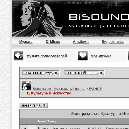
Музыка
Dj Mixes
Альбомы
Видеоклипы
Музыка пользователей
Моя музыка
Bisound.com - Музыкальный портал
>
РАЗНОЕ
Культура и Искусство
Темы раздела
: Культура и Ис
Тема
/
Автор
Важно:
Притчи, рассказы ...
(
1
2
3
...
Последняя стр