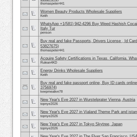
thomaspeter441
Women Beauty Products Wholesale Suppliers
Keith
WhatsApp +1(581) 942-4296 Buy Weed Hashish Cocai
Italy Tur
penson
Buy real and fake Passports, Drivers License , Id
53827675)
thomaspeter441
Acquire Safety Certifications in Texas. California. Wh
Rulean4KD
Energy Drinks Wholesale Suppliers
Keith
Buy real and fake passport online, Buy ID cards onli
3756974)
keepmealive78
New Year's Eve 2027 in Wurstelprater Vienna, Austria
topnye2026
New Year's Eve 2027 in Vialand Theme Park and istan
topnye2026
New Year's Eve 2027 in Tokyo Skytree, Japan
topnye2026
New Year's Eve 2027 in The Flyer San Francisco, US