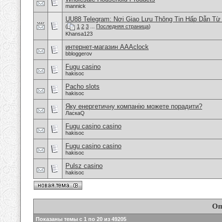
mannick
UU88 Telegram: Nơi Giao Lưu Thông Tin Hấp Dẫn T
(
1
2
3
...
Последняя страница
)
Khansa123
интернет-магазин AAAclock
bbloggerov
Fugu casino
hakisoc
Pacho slots
hakisoc
Яку енергетичну компанію можете порадити?
ЛаскаQ
Fugu casino casino
hakisoc
Fugu casino casino
hakisoc
Pulsz casino
hakisoc
Оп
Показаны темы с 1 по 20 из 49205