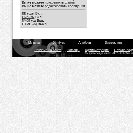
Вы
не можете
прикреплять файлы
Вы
не можете
редактировать сообщения
BB коды
Вкл.
Смайлы
Вкл.
[IMG]
код
Вкл.
HTML код
Выкл.
Музыка
Dj mixes
Альбомы
Видеоклипы
Реклама на сайте
Помощь
Администрация
Служба под
Все права защищены © 2007-2026 Bisou