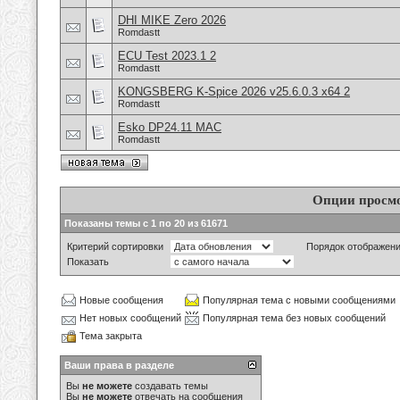
DHI MIKE Zero 2026
Romdastt
ECU Test 2023.1 2
Romdastt
KONGSBERG K-Spice 2026 v25.6.0.3 x64 2
Romdastt
Esko DP24.11 MAC
Romdastt
Опции просм
Показаны темы с 1 по 20 из 61671
Критерий сортировки
Порядок отображен
Показать
Новые сообщения
Популярная тема с новыми сообщениями
Нет новых сообщений
Популярная тема без новых сообщений
Тема закрыта
Ваши права в разделе
Вы
не можете
создавать темы
Вы
не можете
отвечать на сообщения