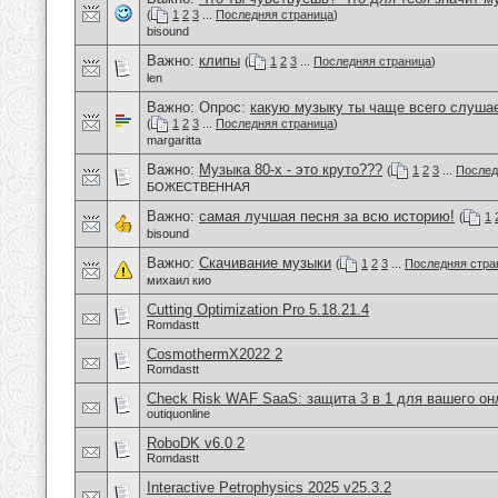
(
1
2
3
...
Последняя страница
)
bisound
Важно:
клипы
(
1
2
3
...
Последняя страница
)
len
Важно: Опрос:
какую музыку ты чаще всего слуша
(
1
2
3
...
Последняя страница
)
margaritta
Важно:
Музыка 80-х - это круто???
(
1
2
3
...
Послед
БОЖЕСТВЕННАЯ
Важно:
самая лучшая песня за всю историю!
(
1
bisound
Важно:
Скачивание музыки
(
1
2
3
...
Последняя стра
михаил кио
Cutting Optimization Pro 5.18.21.4
Romdastt
CosmothermX2022 2
Romdastt
Check Risk WAF SaaS: защита 3 в 1 для вашего он
outiquonline
RoboDK v6.0 2
Romdastt
Interactive Petrophysics 2025 v25.3.2