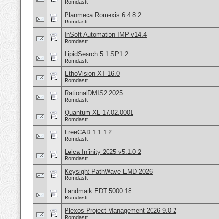
Romdastt
Planmeca Romexis 6.4.8 2
Romdastt
InSoft Automation IMP v14.4
Romdastt
LipidSearch 5.1 SP1 2
Romdastt
EthoVision XT 16.0
Romdastt
RationalDMIS2 2025
Romdastt
Quantum XL 17.02.0001
Romdastt
FreeCAD 1.1.1 2
Romdastt
Leica Infinity 2025 v5.1.0 2
Romdastt
Keysight PathWave EMD 2026
Romdastt
Landmark EDT 5000.18
Romdastt
Plexos Project Management 2026 9.0 2
Romdastt