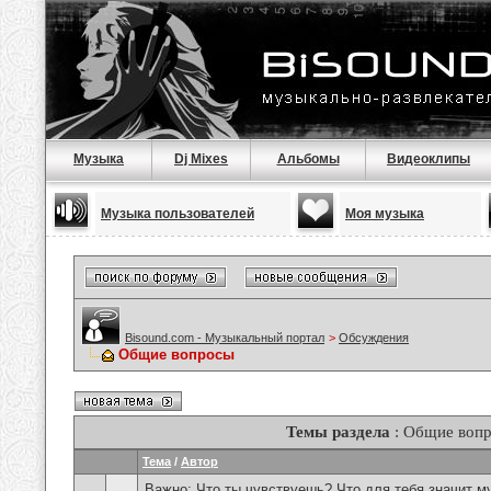
Музыка
Dj Mixes
Альбомы
Видеоклипы
Музыка пользователей
Моя музыка
Bisound.com - Музыкальный портал
>
Обсуждения
Общие вопросы
Темы раздела
: Общие воп
Тема
/
Автор
Важно:
Что ты чувствуешь? Что для тебя значит м