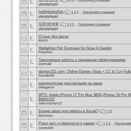
gfghgfgfdggfd
hgfhhjfghjgffgh
(
1
2
3
...
Последняя страница
)
gfghgfgfdggfd
GDFHFHHF
(
1
2
3
...
Последняя страница
)
gfghgfgfdggfd
Отдых без риска
KtoOn
Hedgehog Pet Overview for Grow A Garden
RubyRed
Такелажные работы с надежным оборудованием
worksale
dumps101.com: Online Dumps Shop + CC & Cvv Fullz
hotseller68
кандидатская диссертация на заказ
bbloggerov
WTS: Apple iPhone 17 Pro Max $800,iPhone 16 Pro 
$800USD
sellcvvdumps22
Бизнес-виза для работы в Китае?
(
1
2
)
Beckenye
Ради чего я обратился к хакеру
(
1
2
3
...
Последняя
sonnick84