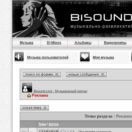
Музыка
Dj Mixes
Альбомы
Видеоклипы
Музыка пользователей
Моя музыка
Bisound.com - Музыкальный портал
Реклама
Темы раздела
: Реклама
Тема
/
Автор
GFHFHFHF
(
1
2
3
...
Последняя страница
)