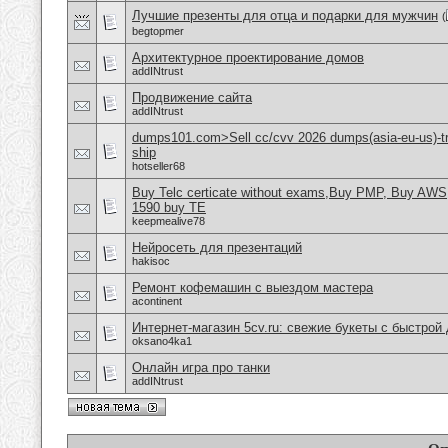
Лучшие презенты для отца и подарки для мужчин
(
begtopmer
Aрхитектурное проектирование домов
addINtrust
Продвижение сайта
addINtrust
dumps101.com>Sell cc/cvv 2026 dumps(asia-eu-us)-tr
ship
hotseller68
Buy Telc certicate without exams,Buy PMP, Buy AWS
1590 buy TE
keepmealive78
Нейросеть для презентаций
hakisoc
Ремонт кофемашин с выездом мастера
acontinent
Интернет-магазин 5cv.ru: свежие букеты с быстрой
oksano4ka1
Онлайн игра про танки
addINtrust