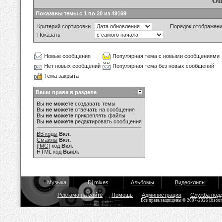
Оп
Показаны темы с 1 по 20 из 49169
Критерий сортировки
Порядок отображен
Показать
Новые сообщения
Популярная тема с новыми сообщениями
Нет новых сообщений
Популярная тема без новых сообщений
Тема закрыта
Ваши права в разделе
Вы
не можете
создавать темы
Вы
не можете
отвечать на сообщения
Вы
не можете
прикреплять файлы
Вы
не можете
редактировать сообщения
BB коды
Вкл.
Смайлы
Вкл.
[IMG]
код
Вкл.
HTML код
Выкл.
Музыка
Dj mixes
Альбомы
Видеоклипы
Реклама на сайте
Помощь
Администрация
Служба под
Все права защищены © 2007-2026 Bisou