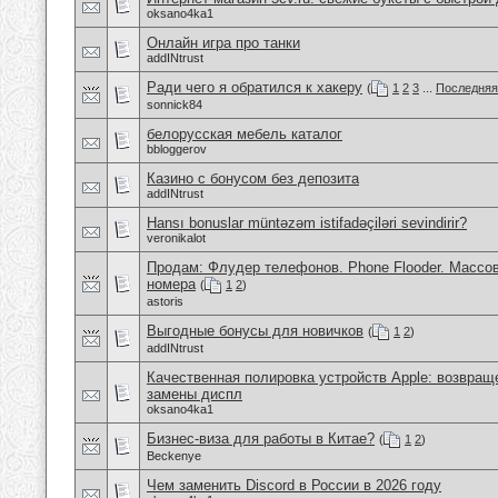
oksano4ka1
Онлайн игра про танки
addINtrust
Ради чего я обратился к хакеру
(
1
2
3
...
Последняя
sonnick84
белорусская мебель каталог
bbloggerov
Казино с бонусом без депозита
addINtrust
Hansı bonuslar müntəzəm istifadəçiləri sevindirir?
veronikalot
Продам: Флудер телефонов. Phone Flooder. Массов
номера
(
1
2
)
astoris
Выгодные бонусы для новичков
(
1
2
)
addINtrust
Качественная полировка устройств Apple: возвращ
замены диспл
oksano4ka1
Бизнес-виза для работы в Китае?
(
1
2
)
Beckenye
Чем заменить Discord в России в 2026 году