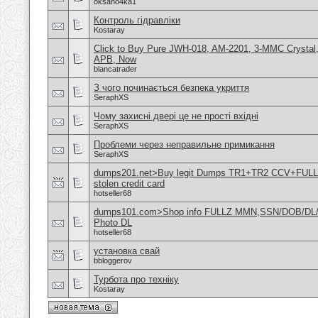
oksano4ka1
Контроль гідравліки
Kostaray
Click to Buy Pure JWH-018, AM-2201, 3-MMC Crystal
APB, Now
blancatrader
З чого починається безпека укриття
SeraphXS
Чому захисні двері це не прості вхідні
SeraphXS
Проблеми через неправильне примикання
SeraphXS
dumps201.net>Buy legit Dumps TR1+TR2 CCV+FU
stolen credit card
hotseller68
dumps101.com>Shop info FULLZ MMN,SSN/DOB/DL/
Photo DL
hotseller68
установка свай
bbloggerov
Турбота про техніку
Kostaray