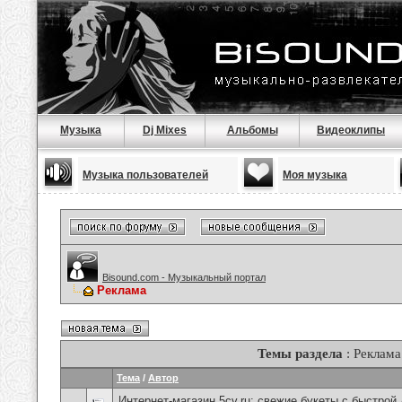
Музыка
Dj Mixes
Альбомы
Видеоклипы
Музыка пользователей
Моя музыка
Bisound.com - Музыкальный портал
Реклама
Темы раздела
: Реклама
Тема
/
Автор
Интернет-магазин 5cv.ru: свежие букеты с быстрой