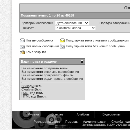
Оп
Показаны темы с 1 по 20 из 49158
Критерий сортировки
Порядок отображен
Показать
Новые сообщения
Популярная тема с новыми сообщениями
Нет новых сообщений
Популярная тема без новых сообщений
Тема закрыта
Ваши права в разделе
Вы
не можете
создавать темы
Вы
не можете
отвечать на сообщения
Вы
не можете
прикреплять файлы
Вы
не можете
редактировать сообщения
BB коды
Вкл.
Смайлы
Вкл.
[IMG]
код
Вкл.
HTML код
Выкл.
Музыка
Dj mixes
Альбомы
Видеоклипы
Реклама на сайте
Помощь
Администрация
Служба под
Все права защищены © 2007-2026 Bisou