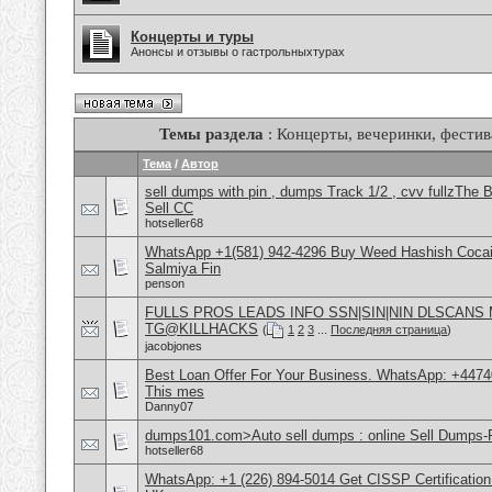
Концерты и туры
Анонсы и отзывы о гастрольныхтурах
Темы раздела
: Концерты, вечеринки, фестив
Тема
/
Автор
sell dumps with pin , dumps Track 1/2 , cvv fullzT
Sell CC
hotseller68
WhatsApp +1(581) 942-4296 Buy Weed Hashish Cocain
Salmiya Fin
penson
FULLS PROS LEADS INFO SSN|SIN|NIN DLSCANS
TG@KILLHACKS
(
1
2
3
...
Последняя страница
)
jacobjones
Best Loan Offer For Your Business. WhatsApp: +4474
This mes
Danny07
dumps101.com>Auto sell dumps : online Sell Dumps-F
hotseller68
WhatsApp: +1 (226) 894-5014​ Get CISSP Certification