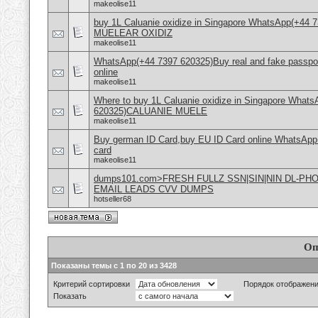
makeolise11
buy 1L Caluanie oxidize in Singapore WhatsApp(+44
MUELEAR OXIDIZ
makeolise11
WhatsApp(+44 7397 620325)Buy real and fake passpor
online
makeolise11
Where to buy 1L Caluanie oxidize in Singapore What
620325)CALUANIE MUELE
makeolise11
Buy german ID Card,buy EU ID Card online WhatsApp
card
makeolise11
dumps101.com>FRESH FULLZ SSN|SIN|NIN DL-P
EMAIL LEADS CVV DUMPS
hotseller68
Оп
Показаны темы с 1 по 20 из 3428
Критерий сортировки
Порядок отображен
Показать