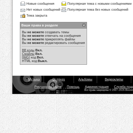
Новые сообщения
Популярная тема с новыми сообщениями
Нет новых сообщений
Популярная тема без новых сообщений
Тема закрыта
Ваши права в разделе
Вы
не можете
создавать темы
Вы
не можете
отвечать на сообщения
Вы
не можете
прикреплять файлы
Вы
не можете
редактировать сообщения
BB коды
Вкл.
Смайлы
Вкл.
[IMG]
код
Вкл.
HTML код
Выкл.
Музыка
Dj mixes
Альбомы
Видеоклипы
Реклама на сайте
Помощь
Администрация
Служба под
Все права защищены © 2007-2026 Bisou