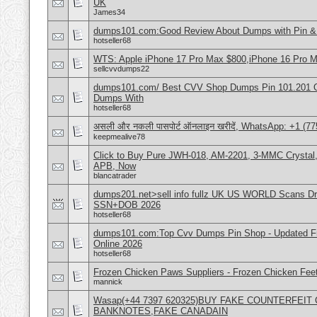
UK
James34
dumps101.com:Good Review About Dumps with Pin & 
hotseller68
WTS: Apple iPhone 17 Pro Max $800,iPhone 16 Pro 
sellcvvdumps22
dumps101.com/ Best CVV Shop Dumps Pin 101.201 Onl
Dumps With
hotseller68
असली और नकली पासपोर्ट ऑनलाइन खरीदें, WhatsApp: +1 (77
keepmealive78
Click to Buy Pure JWH-018, AM-2201, 3-MMC Crystal
APB, Now
blancatrader
dumps201.net>sell info fullz UK US WORLD Scans Dri
SSN+DOB 2026
hotseller68
dumps101.com:Top Cvv Dumps Pin Shop - Updated Fre
Online 2026
hotseller68
Frozen Chicken Paws Suppliers - Frozen Chicken Feet
mannick
Wasap(+44 7397 620325)BUY FAKE COUNTERFEI
BANKNOTES,FAKE CANADAIN