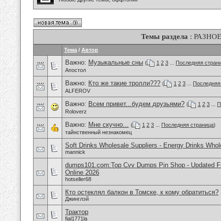
Темы раздела
: РАЗНО
Тема
/
Автор
Важно:
Музыкальные сны
(
1
2
3
...
Последняя стран
Апостол
Важно:
Кто же такие тролли???
(
1
2
3
...
Последняя
ALFEROV
Важно:
Всем привет...будем друзьями?
(
1
2
3
...
П
Roloverz
Важно:
Мне скучно...
(
1
2
3
...
Последняя страница
)
тайнственный незнакомец
Soft Drinks Wholesale Suppliers - Energy Drinks Whol
mannick
dumps101.com:Top Cvv Dumps Pin Shop - Updated Fre
Online 2026
hotseller68
Кто остеклял балкон в Томске, к кому обратиться?
Джинглэй
Трактор
fial1771la