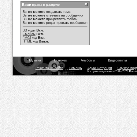
Ваши права в разделе
Вы
не можете
создавать темы
Вы
не можете
отвечать на сообщения
Вы
не можете
прикреплять файлы
Вы
не можете
редактировать сообщения
BB коды
Вкл.
Смайлы
Вкл.
[IMG]
код
Вкл.
HTML код
Выкл.
Музыка
Dj mixes
Альбомы
Видеоклипы
Реклама на сайте
Помощь
Администрация
Служба под
Все права защищены © 2007-2026 Bisou