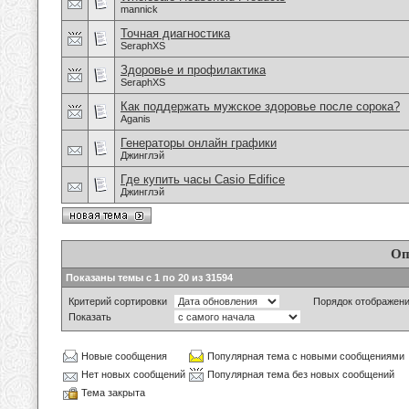
mannick
Точная диагностика
SeraphXS
Здоровье и профилактика
SeraphXS
Как поддержать мужское здоровье после сорока?
Aganis
Генераторы онлайн графики
Джинглэй
Где купить часы Casio Edifice
Джинглэй
Оп
Показаны темы с 1 по 20 из 31594
Критерий сортировки
Порядок отображен
Показать
Новые сообщения
Популярная тема с новыми сообщениями
Нет новых сообщений
Популярная тема без новых сообщений
Тема закрыта