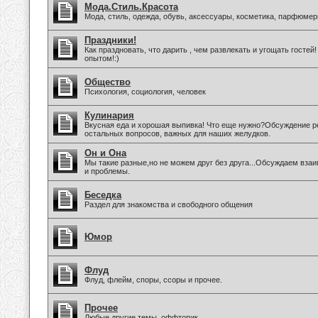
Мода.Стиль.Красота
Мода, стиль, одежда, обувь, аксессуары, косметика, парфюмер
Праздники!
Как праздновать, что дарить , чем развлекать и угощать госте
опытом!:)
Общество
Психология, социология, человек
Кулинария
Вкусная еда и хорошая выпивка! Что еще нужно?Обсуждение ре
остальных вопросов, важных для наших желудков.
Он и Она
Мы такие разные,но не можем друг без друга...Обсуждаем вз
и проблемы.
Беседка
Раздел для знакомства и свободного общения
Юмор
Флуд
Флуд, флейм, споры, ссоры и прочее.
Прочее
Любые другие темы, оффтопик