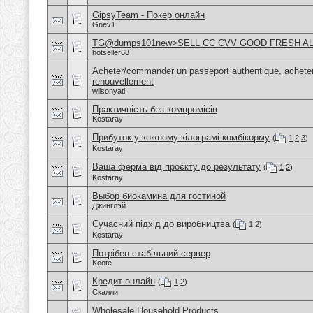
GipsyTeam - Покер онлайн
Gnev1
TG@dumps101new>SELL CC CVV GOOD FRESH A
hotseller68
Acheter/commander un passeport authentique, acheter
renouvellement
wilsonyati
Практичність без компромісів
Kostaray
Прибуток у кожному кілограмі комбікорму
(
1
2
3
)
Kostaray
Ваша ферма від проєкту до результату
(
1
2
)
Kostaray
Выбор биокамина для гостиной
Джинглэй
Сучасний підхід до виробництва
(
1
2
)
Kostaray
Потрібен стабільний сервер
Koote
Кредит онлайн
(
1
2
)
Скалли
Wholesale Household Products