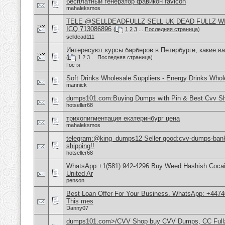
бесплатный генератор фавикон favicon
mahaleksmos
TELE @SELLDEADFULLZ SELL UK DEAD FULLZ W
ICQ 713086896
(
1
2
3
...
Последняя страница
)
selldead111
Интересуют курсы барберов в Петербурге, какие в
(
1
2
3
...
Последняя страница
)
Гостя
Soft Drinks Wholesale Suppliers - Energy Drinks Whol
mannick
dumps101.com:Buying Dumps with Pin & Best Cvv S
hotseller68
трихопигментация екатеринбург цена
mahaleksmos
telegram:@king_dumps12 Seller good:cvv-dumps-bankl
shipping!!
hotseller68
WhatsApp +1(581) 942-4296 Buy Weed Hashish Cocai
United Ar
penson
Best Loan Offer For Your Business. WhatsApp: +4474
This mes
Danny07
dumps101.com>/CVV Shop buy CVV Dumps, CC Fullz