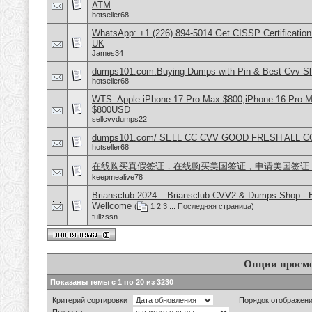
ATM
hotseller68
WhatsApp: +1 (226) 894-5014​ Get CISSP Certification
UK
James34
dumps101.com:Buying Dumps with Pin & Best Cvv S
hotseller68
WTS: Apple iPhone 17 Pro Max $800,iPhone 16 Pro 
$800USD
sellcvvdumps22
dumps101.com/ SELL CC CVV GOOD FRESH ALL 
hotseller68
在线购买真假签证，在线购买美国签证，申请美国签证
keepmealive78
Briansclub 2024 – Briansclub CVV2 & Dumps Shop - 
Wellcome
(
1
2
3
...
Последняя страница
)
fullzssn
Опции просм
Показаны темы с 1 по 20 из 3230
Критерий сортировки
Порядок отображен