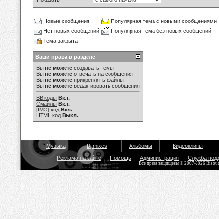
Показать
Новые сообщения
Популярная тема с новыми сообщениями
Нет новых сообщений
Популярная тема без новых сообщений
Тема закрыта
Ваши права в разделе
Вы
не можете
создавать темы
Вы
не можете
отвечать на сообщения
Вы
не можете
прикреплять файлы
Вы
не можете
редактировать сообщения
BB коды
Вкл.
Смайлы
Вкл.
[IMG]
код
Вкл.
HTML код
Выкл.
Музыка
Dj mixes
Альбомы
Видеоклипы
Реклама на сайте
Помощь
Администрация
Служба под
Все права защищены © 2007-2026 Bisou