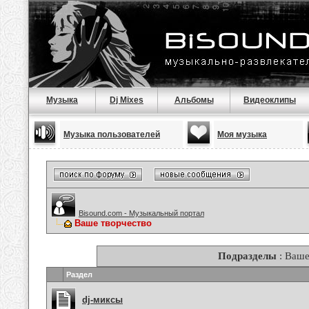
Музыка
Dj Mixes
Альбомы
Видеоклипы
Музыка пользователей
Моя музыка
Bisound.com - Музыкальный портал
Ваше творчество
Подразделы
: Ваше
Раздел
dj-миксы