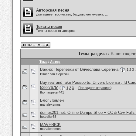
Авторская песня
Домашнее творчество, бардовская музыка, ...
Тексты песен
Тексты песен от авторов.
Темы раздела
: Ваше творче
Тема
/
Автор
Важно:
Перепевки от Вячеслава Серёгина
(
1
2
3
.
Вячеслав Серёгин
Buy real and fake Passports, Drivers License , Id
53827675)
(
1
2
3
...
Последняя страница
)
thomaspeter441
Блог Лоялен
mahaleksmos
dumps201.net: Online Dumps Shop + CC & Cvv Fullz 
hotseller68
MAVERICK
mahaleksmos