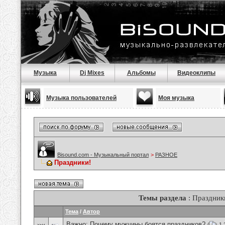
Музыка
Dj Mixes
Альбомы
Видеоклипы
Музыка пользователей
Моя музыка
Bisound.com - Музыкальный портал
>
РАЗНОЕ
Праздники!
Темы раздела
: Праздник
Тема
/
Автор
Важно:
Почему мужчины боятся праздников?
(
1