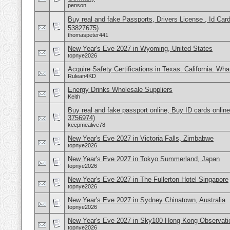
penson
Buy real and fake Passports, Drivers License , Id
53827675)
thomaspeter441
New Year's Eve 2027 in Wyoming, United States
topnye2026
Acquire Safety Certifications in Texas. California. Wh
Rulean4KD
Energy Drinks Wholesale Suppliers
Keith
Buy real and fake passport online, Buy ID cards onli
3756974)
keepmealive78
New Year's Eve 2027 in Victoria Falls, Zimbabwe
topnye2026
New Year's Eve 2027 in Tokyo Summerland, Japan
topnye2026
New Year's Eve 2027 in The Fullerton Hotel Singapore
topnye2026
New Year's Eve 2027 in Sydney Chinatown, Australia
topnye2026
New Year's Eve 2027 in Sky100 Hong Kong Observati
topnye2026