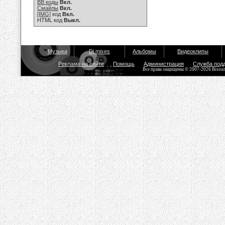
BB коды
Вкл.
Смайлы
Вкл.
[IMG]
код
Вкл.
HTML код
Выкл.
Музыка
Dj mixes
Альбомы
Видеоклипы
Реклама на сайте
Помощь
Администрация
Служба под
Все права защищены © 2007-2026 Bisou