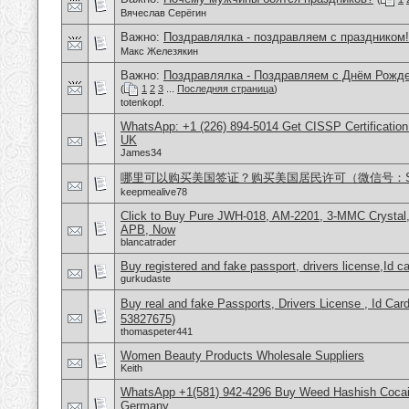
Вячеслав Серёгин
Важно:
Поздравлялка - поздравляем с праздником!
Макс Железякин
Важно:
Поздравлялка - Поздравляем с Днём Рожде
(
1
2
3
...
Последняя страница
)
totenkopf.
WhatsApp: +1 (226) 894-5014​ Get CISSP Certification
UK
James34
哪里可以购买美国签证？购买美国居民许可（微信号：Scott
keepmealive78
Click to Buy Pure JWH-018, AM-2201, 3-MMC Crysta
APB, Now
blancatrader
Buy registered and fake passport, drivers license,Id c
gurkudaste
Buy real and fake Passports, Drivers License , Id
53827675)
thomaspeter441
Women Beauty Products Wholesale Suppliers
Keith
WhatsApp +1(581) 942-4296 Buy Weed Hashish Cocai
Germany