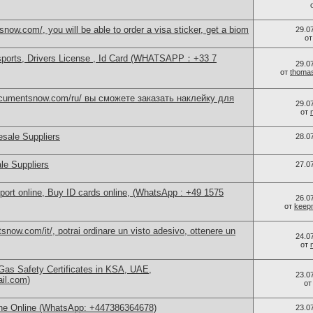
now.com/, you will be able to order a visa sticker, get a biom
29.0
о
sports, Drivers License , Id Card (WHATSAPP：+33 7
29.0
от
thoma
documentsnow.com/ru/ вы сможете заказать наклейку для
29.0
от
sale Suppliers
28.0
le Suppliers
27.0
port online, Buy ID cards online, (WhatsApp : +49 1575
26.0
от
keep
now.com/it/, potrai ordinare un visto adesivo, ottenere un
24.0
от
as Safety Certificates in KSA, UAE,
23.0
ail.com)
о
ne Online (WhatsApp: +447386364678)
23.0