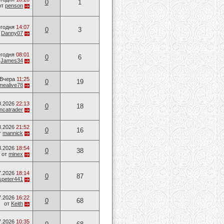
0
1
от
penson
годня
14:07
0
3
т
Danny07
годня
08:01
0
6
т
James34
Вчера
11:25
0
19
mealive78
8.2026
22:13
0
18
ancatrader
8.2026
21:52
0
16
т
mannick
8.2026
18:54
0
38
от
minex
7.2026
18:14
0
87
speter441
7.2026
16:22
0
68
от
Keith
7.2026
10:35