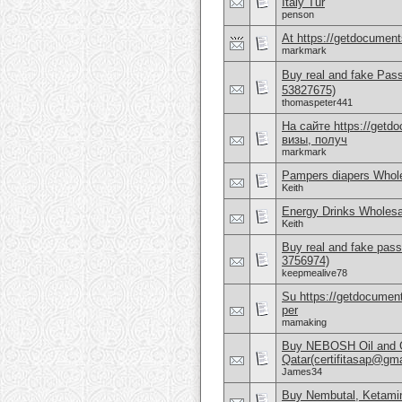
Italy Tur
penson
At https://getdocuments
markmark
Buy real and fake Pas
53827675)
thomaspeter441
На сайте https://get
визы, получ
markmark
Pampers diapers Whole
Keith
Energy Drinks Wholesa
Keith
Buy real and fake pass
3756974)
keepmealive78
Su https://getdocuments
per
mamaking
Buy NEBOSH Oil and G
Qatar(certifitasap@gm
James34
Buy Nembutal, Ketami