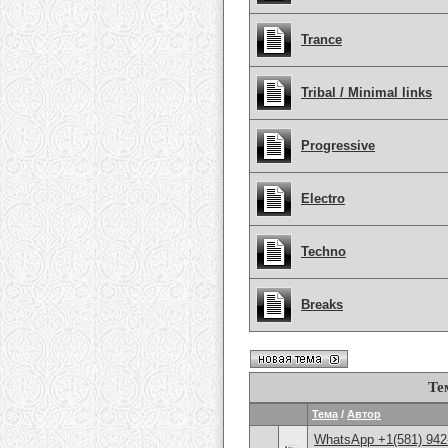
Trance
Tribal / Minimal links
Progressive
Electro
Techno
Breaks
Те
Тема
/
Автор
WhatsApp +1(581) 942