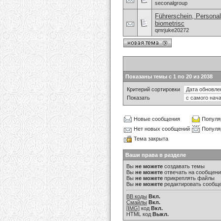
seconalgroup
Führerschein, Personal
biometrisc
qmrjuke20272
Показаны темы с 1 по 20 из 2038
Критерий сортировки
Показать
Новые сообщения
Популя
Нет новых сообщений
Популя
Тема закрыта
Ваши права в разделе
Вы
не можете
создавать темы
Вы
не можете
отвечать на сообщен
Вы
не можете
прикреплять файлы
Вы
не можете
редактировать сообщ
BB коды
Вкл.
Смайлы
Вкл.
[IMG]
код
Вкл.
HTML код
Выкл.