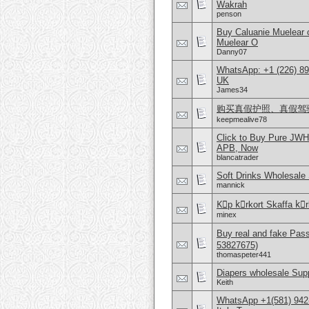
Wakrah
penson
Buy Caluanie Muelear
Muelear O
Danny07
WhatsApp: +1 (226) 894
UK
James34
购买真假护照、真假驾驶证，微
keepmealive78
Click to Buy Pure JWH
APB, Now
blancatrader
Soft Drinks Wholesale 
mannick
Kِp kِrkort Skaffa kِrk
minex
Buy real and fake Pas
53827675)
thomaspeter441
Diapers wholesale Supp
Keith
WhatsApp +1(581) 942