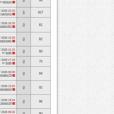
0
68
от
penson
7.2026
22:10
5
927
т
cachorro
7.2026
16:25
0
81
speter441
7.2026
13:25
0
82
markmark
7.2026
21:22
0
80
от
Keith
7.2026
17:18
0
75
от
Keith
7.2026
00:09
0
94
mealive78
7.2026
13:02
0
92
mamaking
7.2026
19:54
0
96
т
James34
7.2026
06:02
0
90