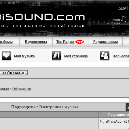
Вход
льбомы
Видеоклипы
Топ Радио
Радиостанции
Моя музыка
Моя страница
Пользов
портал
>
Обсуждения
Подразделы
: Электронная музыка
Последнее с
WhatsApp: +1 (2