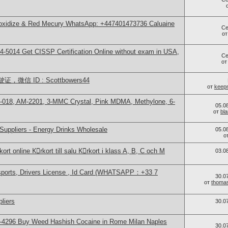
 oxidize & Red Mecury WhatsApp: +447401473736 Caluaine
Се
о
-5014​ Get CISSP Certification Online without exam in USA,
Се
о
信 ID : Scottbowers44
от
keep
-018, AM-2201, 3-MMC Crystal, Pink MDMA, Methylone, 6-
05.0
от
bl
Suppliers - Energy Drinks Wholesale
05.0
о
ort online Kِrkort till salu Kِrkort i klass A, B, C och M
03.0
sports, Drivers License , Id Card (WHATSAPP：+33 7
30.0
от
thoma
liers
30.0
-4296 Buy Weed Hashish Cocaine in Rome Milan Naples
30.0