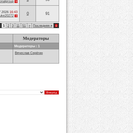
onalgroup
7.2026
16:43
0
91
uke20272
2
1
2
3
11
51
>
Последняя
»
Модераторы
Модераторы : 1
Вячеслав Серёгин