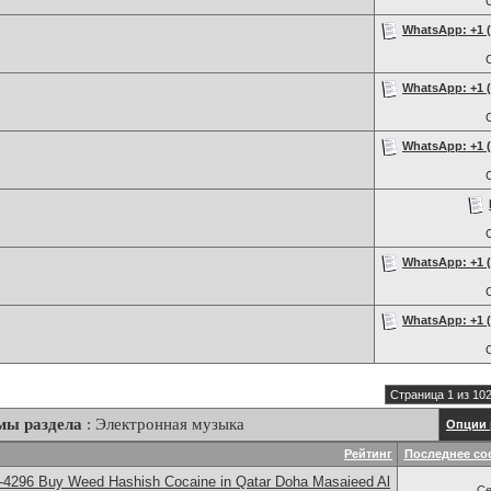
WhatsApp: +1 (2
WhatsApp: +1 (2
WhatsApp: +1 (2
WhatsApp: +1 (2
WhatsApp: +1 (2
Страница 1 из 10
мы раздела
: Электронная музыка
Опции 
Рейтинг
Последнее со
-4296 Buy Weed Hashish Cocaine in Qatar Doha Masaieed Al
Се