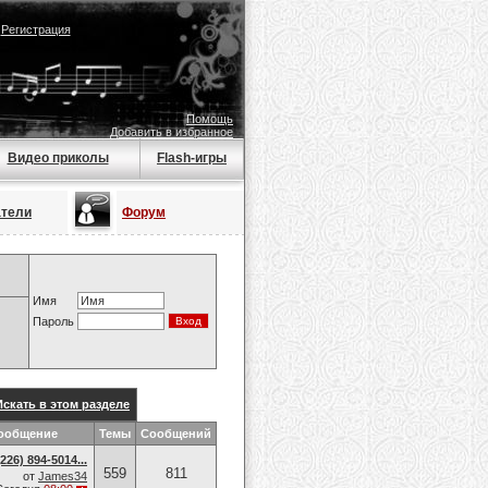
|
Регистрация
Помощь
Добавить в избранное
Видео приколы
Flash-игры
атели
Форум
Имя
Пароль
Искать в этом разделе
ообщение
Темы
Сообщений
26) 894-5014​...
559
811
от
James34