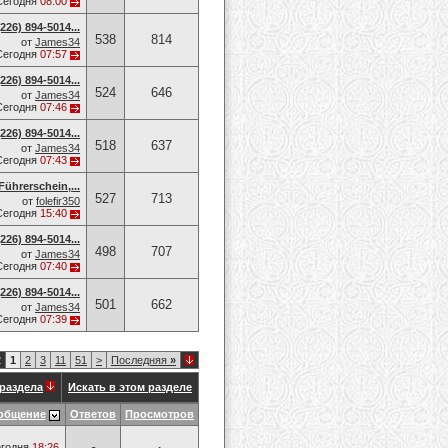
Сегодня
08:00
26) 894-5014​...
538
814
от
James34
Сегодня
07:57
26) 894-5014​...
524
646
от
James34
Сегодня
07:46
26) 894-5014​...
518
637
от
James34
Сегодня
07:43
Führerschein,...
527
713
от
folefir350
Сегодня
15:40
26) 894-5014​...
498
707
от
James34
Сегодня
07:40
26) 894-5014​...
501
662
от
James34
Сегодня
07:39
2
1
2
3
11
51
>
Последняя
»
раздела
Искать в этом разделе
общение
Ответов
Просмотров
годня
18:26