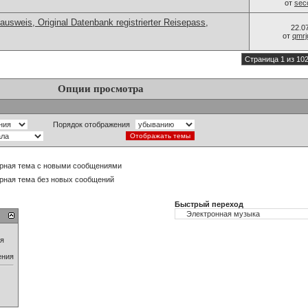
от
sec
ausweis, Original Datenbank registrierter Reisepass,
22.0
от
qmrj
Страница 1 из 10
Опции просмотра
Порядок отображения
рная тема с новыми сообщениями
рная тема без новых сообщений
Быстрый переход
ия
ения