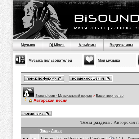
Музыка
Dj Mixes
Альбомы
Видеоклипы
Музыка пользователей
Моя музыка
Bisound.com - Музыкальный портал
>
Ваше творчество
Авторская песня
Темы раздела
: Авторская п
Тема
/
Автор
Важно:
Песни Вячеслава Серёгина
(
1
2
3
...
Послед