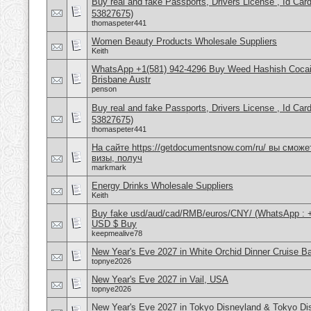
Buy real and fake Passports, Drivers License , Id
53827675)
thomaspeter441
Women Beauty Products Wholesale Suppliers
Keith
WhatsApp +1(581) 942-4296 Buy Weed Hashish Cocai
Brisbane Austr
penson
Buy real and fake Passports, Drivers License , Id
53827675)
thomaspeter441
На сайте https://getdocumentsnow.com/ru/ вы сможе
визы, получ
markmark
Energy Drinks Wholesale Suppliers
Keith
Buy fake usd/aud/cad/RMB/euros/CNY/ (WhatsApp : 
USD $ Buy
keepmealive78
New Year's Eve 2027 in White Orchid Dinner Cruise B
topnye2026
New Year's Eve 2027 in Vail, USA
topnye2026
New Year's Eve 2027 in Tokyo Disneyland & Tokyo D