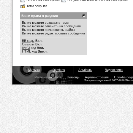
Нет новых сообщений
Популярная тема без новых сообщений
Тема закрыта
Ваши права в разделе
Вы
не можете
создавать темы
Вы
не можете
отвечать на сообщения
Вы
не можете
прикреплять файлы
Вы
не можете
редактировать сообщения
BB коды
Вкл.
Смайлы
Вкл.
[IMG]
код
Вкл.
HTML код
Выкл.
Музыка
Dj mixes
Альбомы
Видеоклипы
Реклама на сайте
Помощь
Администрация
Служба под
Все права защищены © 2007-2026 Bisou