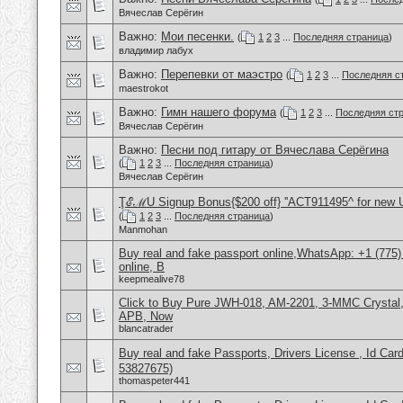
Вячеслав Серёгин
Важно:
Мои песенки.
(
1
2
3
...
Последняя страница
)
владимир лабух
Важно:
Перепевки от маэстро
(
1
2
3
...
Последняя с
maestrokot
Важно:
Гимн нашего форума
(
1
2
3
...
Последняя ст
Вячеслав Серёгин
Важно:
Песни под гитару от Вячеслава Серёгина
(
1
2
3
...
Последняя страница
)
Вячеслав Серёгин
ŢℰℳU Signup Bonus{$200 off} ''ACT911495^ for new 
(
1
2
3
...
Последняя страница
)
Manmohan
Buy real and fake passport online,WhatsApp: +1 (775
online, B
keepmealive78
Click to Buy Pure JWH-018, AM-2201, 3-MMC Crystal
APB, Now
blancatrader
Buy real and fake Passports, Drivers License , Id
53827675)
thomaspeter441