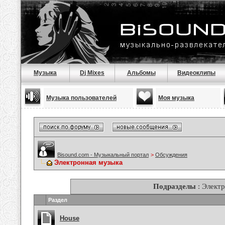
Музыка
Dj Mixes
Альбомы
Видеоклипы
Музыка пользователей
Моя музыка
Bisound.com - Музыкальный портал
>
Обсуждения
Электронная музыка
Подразделы
: Элект
Раздел
House