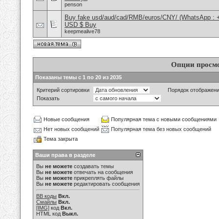
penson
Buy fake usd/aud/cad/RMB/euros/CNY/ (WhatsApp : 
USD $ Buy
keepmealive78
Опции просм
Показаны темы с 1 по 20 из 2035
Критерий сортировки
Порядок отображен
Показать
Новые сообщения
Популярная тема с новыми сообщениями
Нет новых сообщений
Популярная тема без новых сообщений
Тема закрыта
Ваши права в разделе
Вы
не можете
создавать темы
Вы
не можете
отвечать на сообщения
Вы
не можете
прикреплять файлы
Вы
не можете
редактировать сообщения
BB коды
Вкл.
Смайлы
Вкл.
[IMG]
код
Вкл.
HTML код
Выкл.