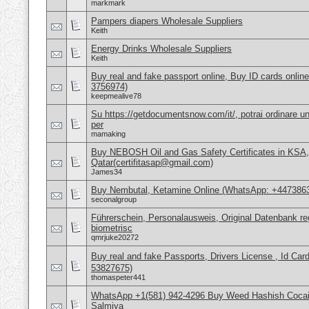
markmark
Pampers diapers Wholesale Suppliers
Keith
Energy Drinks Wholesale Suppliers
Keith
Buy real and fake passport online, Buy ID cards onli
3756974)
keepmealive78
Su https://getdocumentsnow.com/it/, potrai ordinare un
per
mamaking
Buy NEBOSH Oil and Gas Safety Certificates in KSA
Qatar(certifitasap@gmail.com)
James34
Buy Nembutal, Ketamine Online (WhatsApp: +447386
seconalgroup
Führerschein, Personalausweis, Original Datenbank reg
biometrisc
qmrjuke20272
Buy real and fake Passports, Drivers License , Id
53827675)
thomaspeter441
WhatsApp +1(581) 942-4296 Buy Weed Hashish Cocain
Salmiya