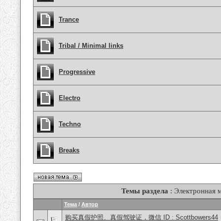
Trance
Tribal / Minimal links
Progressive
Electro
Techno
Breaks
Темы раздела
: Электронная 
Тема
/
Автор
购买真假护照、真假驾驶证，微信 ID : Scottbowers44