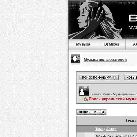
Музыка
Dj Mixes
А
Музыка пользователей
Bisound.com - Музыкальный 
Поиск украинской музы
Темы
Тема
/
Автор
WhatsApp +1(581) 942