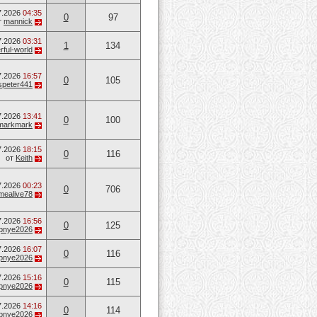
7.2026
04:35
0
97
т
mannick
7.2026
03:31
1
134
ful-world
7.2026
16:57
0
105
speter441
7.2026
13:41
0
100
markmark
7.2026
18:15
0
116
от
Keith
7.2026
00:23
0
706
mealive78
7.2026
16:56
0
125
opnye2026
7.2026
16:07
0
116
opnye2026
7.2026
15:16
0
115
opnye2026
7.2026
14:16
0
114
opnye2026