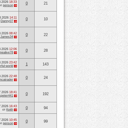
8.2026
18:33
0
21
от
penson
8.2026
14:11
0
10
т
Danny07
8.2026
08:42
0
22
т
James34
8.2026
12:06
0
28
mealive78
8.2026
23:42
1
143
ful-world
8.2026
22:48
0
24
ancatrader
7.2026
18:41
0
192
speter441
7.2026
16:43
0
94
от
Keith
7.2026
10:45
0
99
от
penson