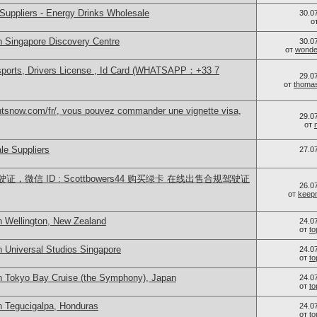
Suppliers - Energy Drinks Wholesale
30.0
о
n Singapore Discovery Centre
30.0
от
wonder
sports, Drivers License , Id Card (WHATSAPP：+33 7
29.0
от
thoma
ntsnow.com/fr/, vous pouvez commander une vignette visa,
29.0
от
le Suppliers
27.0
微信 ID : Scottbowers44 购买绿卡 在线出售合规驾驶证
26.0
от
keep
n Wellington, New Zealand
24.0
от
t
n Universal Studios Singapore
24.0
от
t
n Tokyo Bay Cruise (the Symphony), Japan
24.0
от
t
n Tegucigalpa, Honduras
24.0
от
t