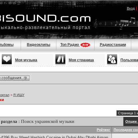
Вход
льбомы
Видеоклипы
Топ Радио
Радиостанции
Моя музыка
Моя страница
Пользов
портал
>
Я ИЩУ
ки
Страница 1 
 раздела
: Поиск украинской музыки
Опции 
Рейтинг
Последнее со
-4296 Buy Weed Hashish Cocaine in Dubai Abu Dhabi Ajman