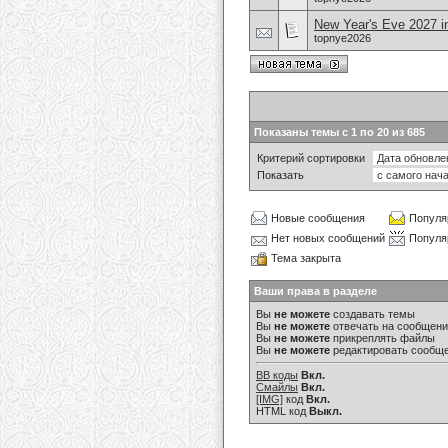
New Year's Eve 2027 i
topnye2026
Показаны темы с 1 по 20 из 685
Критерий сортировки
Показать
Новые сообщения
Популя
Нет новых сообщений
Популя
Тема закрыта
Ваши права в разделе
Вы
не можете
создавать темы
Вы
не можете
отвечать на сообщен
Вы
не можете
прикреплять файлы
Вы
не можете
редактировать сообщ
BB коды
Вкл.
Смайлы
Вкл.
[IMG]
код
Вкл.
HTML код
Выкл.