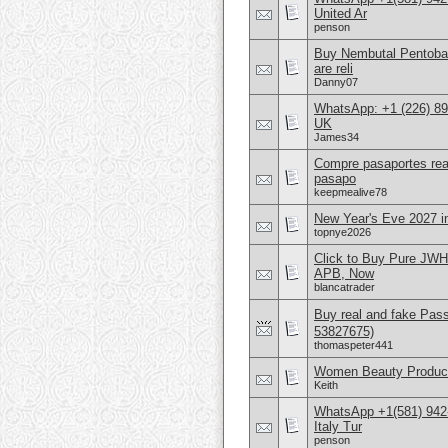
United Ar
penson
Buy Nembutal Pentobar
are reli
Danny07
WhatsApp: +1 (226) 894
UK
James34
Compre pasaportes rea
pasapo
keepmealive78
New Year's Eve 2027 in
topnye2026
Click to Buy Pure JW
APB, Now
blancatrader
Buy real and fake Pas
53827675)
thomaspeter441
Women Beauty Product
Keith
WhatsApp +1(581) 942
Italy Tur
penson