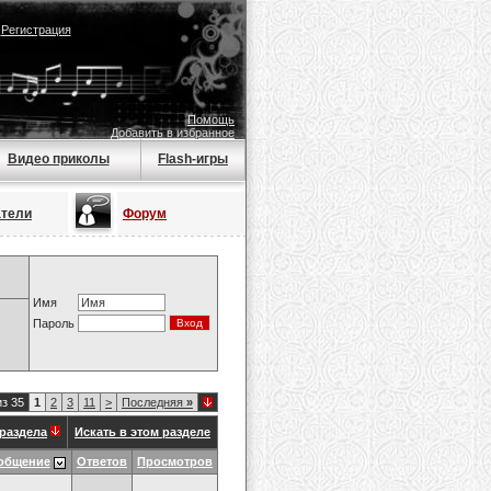
|
Регистрация
Помощь
Добавить в избранное
Видео приколы
Flash-игры
атели
Форум
Имя
Пароль
из 35
1
2
3
11
>
Последняя
»
раздела
Искать в этом разделе
общение
Ответов
Просмотров