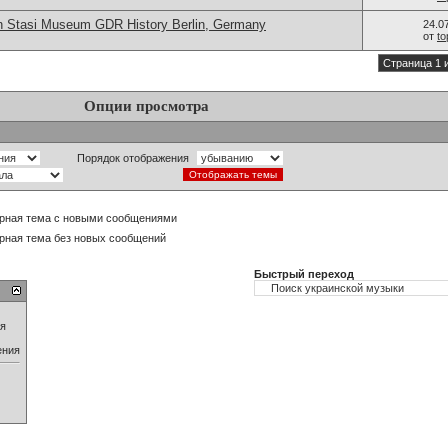
n Stasi Museum GDR History Berlin, Germany
24.0
от
t
Страница 1 
Опции просмотра
Порядок отображения
рная тема с новыми сообщениями
рная тема без новых сообщений
Быстрый переход
ия
ения