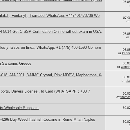
07.0
bital , Fentanyl , Tramadol WhatsApp: +447401473736 We
07.0
о
-5014​ Get CISSP Certification Online without exam in USA,
07.0
о
les y falsos en línea, WhatsApp: +1 (775) 480-1590 Compre
06.0
от
keep
 Santorini, Greece
05.0
от
wonder
H-018, AM-2201, 3-MMC Crystal, Pink MDPV, Mephedrone, 6-
05.0
от
bl
sports, Drivers License , Id Card (WHATSAPP：+33 7
30.0
от
thoma
s Wholesale Suppliers
30.0
-4296 Buy Weed Hashish Cocaine in Rome Milan Naples
30.0