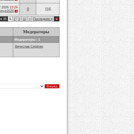
7.2026
13:24
0
116
opnye2026
из 35
1
2
3
11
>
Последняя
»
Модераторы
Модераторы : 1
Вячеслав Серёгин