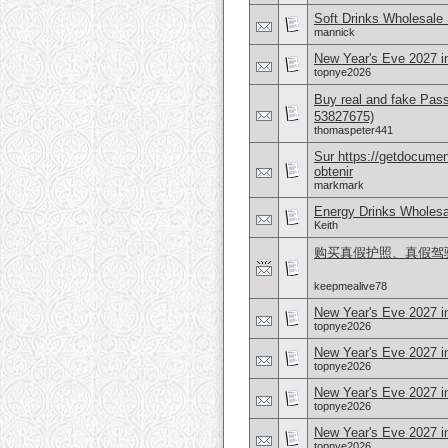
Soft Drinks Wholesale 
mannick
New Year's Eve 2027 i
topnye2026
Buy real and fake Pas
53827675)
thomaspeter441
Sur https://getdocume
obtenir
markmark
Energy Drinks Wholesa
Keith
购买真假护照、真假驾驶证，
keepmealive78
New Year's Eve 2027 i
topnye2026
New Year's Eve 2027 i
topnye2026
New Year's Eve 2027 i
topnye2026
New Year's Eve 2027 i
topnye2026