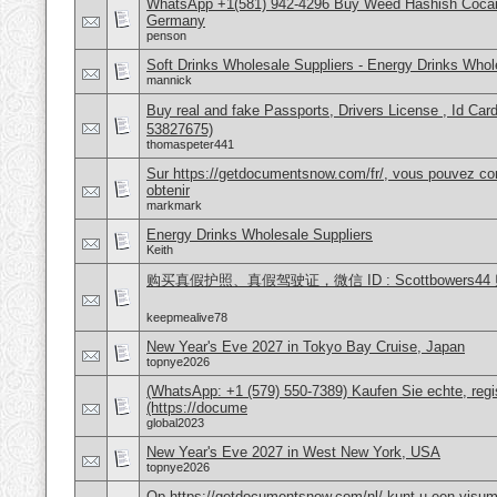
WhatsApp +1(581) 942-4296 Buy Weed Hashish Cocai
Germany
penson
Soft Drinks Wholesale Suppliers - Energy Drinks Whol
mannick
Buy real and fake Passports, Drivers License , Id
53827675)
thomaspeter441
Sur https://getdocumentsnow.com/fr/, vous pouvez co
obtenir
markmark
Energy Drinks Wholesale Suppliers
Keith
购买真假护照、真假驾驶证，微信 ID : Scottbower
keepmealive78
New Year's Eve 2027 in Tokyo Bay Cruise, Japan
topnye2026
(WhatsApp: +1 (579) 550-7389) Kaufen Sie echte, regi
(https://docume
global2023
New Year's Eve 2027 in West New York, USA
topnye2026
Op https://getdocumentsnow.com/nl/ kunt u een visums