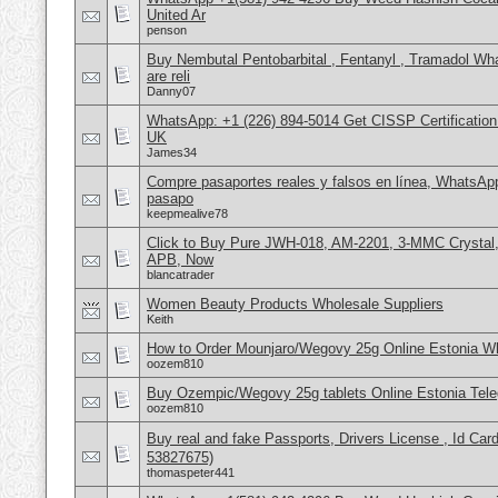
United Ar
penson
Buy Nembutal Pentobarbital , Fentanyl , Tramadol 
are reli
Danny07
WhatsApp: +1 (226) 894-5014​ Get CISSP Certification
UK
James34
Compre pasaportes reales y falsos en línea, WhatsAp
pasapo
keepmealive78
Click to Buy Pure JWH-018, AM-2201, 3-MMC Crystal
APB, Now
blancatrader
Women Beauty Products Wholesale Suppliers
Keith
How to Order Mounjaro/Wegovy 25g Online Estonia
oozem810
Buy Ozempic/Wegovy 25g tablets Online Estonia Tele
oozem810
Buy real and fake Passports, Drivers License , Id
53827675)
thomaspeter441