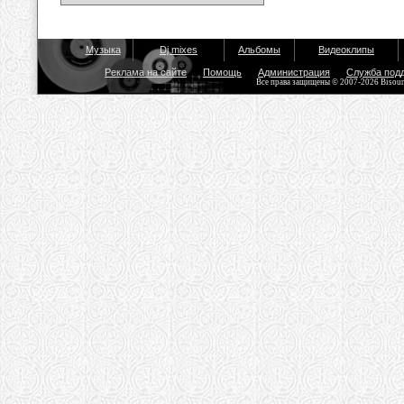
Музыка
Dj mixes
Альбомы
Видеоклипы
Реклама на сайте
Помощь
Администрация
Служба под
Все права защищены © 2007-2026 Bisou