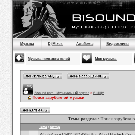
Музыка
Dj Mixes
Альбомы
Видеоклипы
Музыка пользователей
Моя музыка
Bisound.com - Музыкальный портал
>
Я ИЩУ
Поиск зарубежной музыки
Темы раздела
: Поиск зарубежн
Тема
/
Автор
WhatsApp +1(581) 942-4296 Buy Weed Hashish Cocai