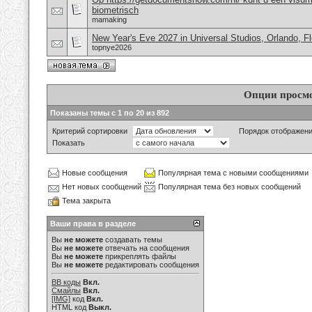
biometrisch
mamaking
New Year's Eve 2027 in Universal Studios, Orlando, F
topnye2026
Опции просм
Показаны темы с 1 по 20 из 892
Критерий сортировки
Порядок отображен
Показать
Новые сообщения
Популярная тема с новыми сообщениями
Нет новых сообщений
Популярная тема без новых сообщений
Тема закрыта
Ваши права в разделе
Вы
не можете
создавать темы
Вы
не можете
отвечать на сообщения
Вы
не можете
прикреплять файлы
Вы
не можете
редактировать сообщения
BB коды
Вкл.
Смайлы
Вкл.
[IMG]
код
Вкл.
HTML код
Выкл.