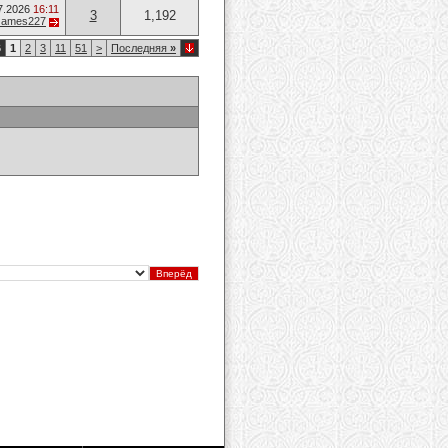
7.2026
16:11
3
1,192
James227
6
1
2
3
11
51
>
Последняя
»