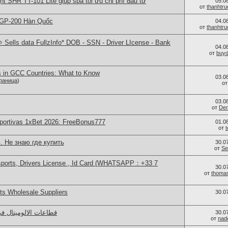
ght SHR TT-101 Lite giúp spa tối ưu chi phí đầu tư
05.0
от
thanhtr
 GP-200 Hàn Quốc
04.0
от
thanhtr
Sells data FullzInfo* DOB - SSN - Driver LIcense - Bank
04.0
от
buy
s in GCC Countries: What to Know
03.0
раница
)
о
03.0
от
Den
portivas 1xBet 2026: FreeBonus777
01.0
от
. Не знаю где купить
30.0
от
Se
sports, Drivers License , Id Card (WHATSAPP：+33 7
30.0
от
thoma
s Wholesale Suppliers
30.0
قطاعات الالوميتال ف
30.0
от
nad