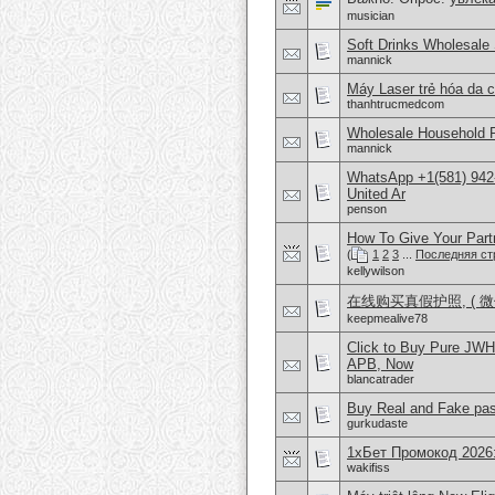
musician
Soft Drinks Wholesale 
mannick
Máy Laser trẻ hóa da c
thanhtrucmedcom
Wholesale Household 
mannick
WhatsApp +1(581) 942
United Ar
penson
How To Give Your Part
(
1
2
3
...
Последняя ст
kellywilson
在线购买真假护照, ( 微信
keepmealive78
Click to Buy Pure JW
APB, Now
blancatrader
Buy Real and Fake pass
gurkudaste
1хБет Промокод 2026
wakifiss