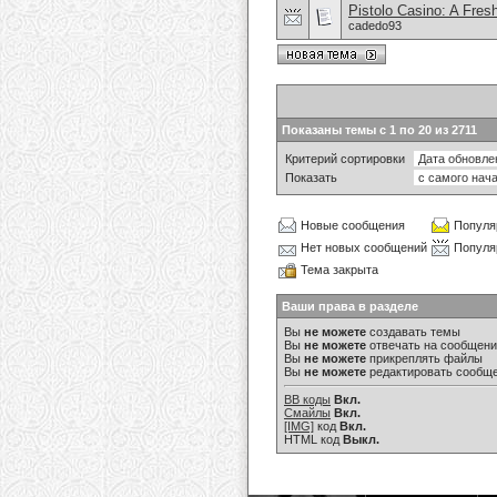
Pistolo Casino: A Fre
cadedo93
Показаны темы с 1 по 20 из 2711
Критерий сортировки
Показать
Новые сообщения
Популя
Нет новых сообщений
Популя
Тема закрыта
Ваши права в разделе
Вы
не можете
создавать темы
Вы
не можете
отвечать на сообщен
Вы
не можете
прикреплять файлы
Вы
не можете
редактировать сообщ
BB коды
Вкл.
Смайлы
Вкл.
[IMG]
код
Вкл.
HTML код
Выкл.