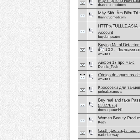
Máy triệt lông New Eli
thanhtrucmedcom
Máy Siêu Âm Điều Trị
thanhtrucmedcom
HTTP://FULLLZ.ASIA ⭐️ 
Account
buydumpsatm
Buying Metal Detector
(
1
2
3
...
Последняя ст
wakifiss
Айфон 17 про макс
Dennis_Tech
Código de apuestas de
wakifiss
Кроссовки для танцев
polinalaxtanova
Buy real and fake Pas
53827675)
thomaspeter441
Women Beauty Product
Keith
ي مصر وكيف تختار القطا
naderkenway