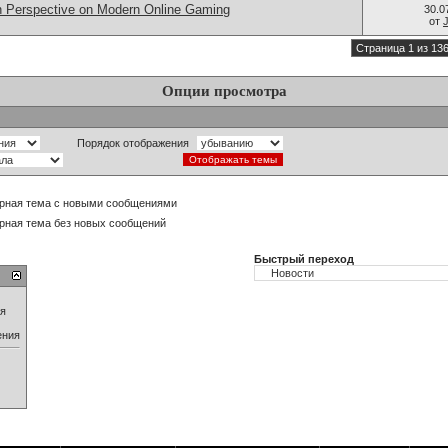
sh Perspective on Modern Online Gaming
30.0
от
Страница 1 из 13
Опции просмотра
Порядок отображения
рная тема с новыми сообщениями
рная тема без новых сообщений
Быстрый переход
ия
ения