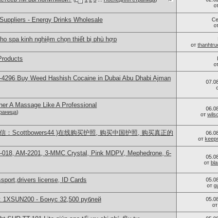
о
Suppliers - Energy Drinks Wholesale
Се
о
ho spa kinh nghiệm chọn thiết bị phù hợp
от
thanhtr
Products
о
-4296 Buy Weed Hashish Cocaine in Dubai Abu Dhabi Ajman
07.0
ner A Massage Like A Professional
06.0
раница
)
от
wils
：Scottbowers44 )在线购买护照, 购买中国护照, 购买真正的
06.0
от
keep
H-018, AM-2201, 3-MMC Crystal, Pink MDPV, Mephedrone, 6-
05.0
от
bl
port,drivers license, ID Cards
05.0
от
g
: 1XSUN200 - Бонус 32,500 рублей
05.0
о