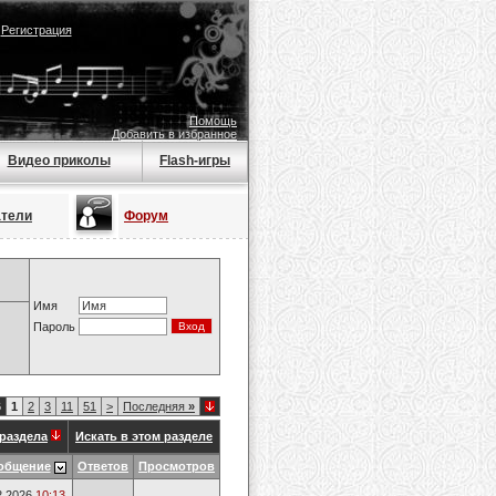
|
Регистрация
Помощь
Добавить в избранное
Видео приколы
Flash-игры
атели
Форум
Имя
Пароль
6
1
2
3
11
51
>
Последняя
»
раздела
Искать в этом разделе
общение
Ответов
Просмотров
2.2026
10:13