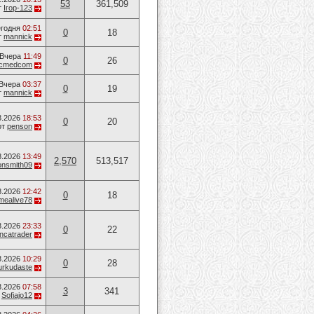
53
361,509
т
Ігор-123
годня
02:51
0
18
т
mannick
Вчера
11:49
0
26
ucmedcom
Вчера
03:37
0
19
т
mannick
8.2026
18:53
0
20
от
penson
8.2026
13:49
2,570
513,517
onsmith09
8.2026
12:42
0
18
mealive78
8.2026
23:33
0
22
ancatrader
8.2026
10:29
0
28
urkudaste
8.2026
07:58
3
341
т
Sofiajo12