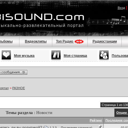
Вход
льбомы
Видеоклипы
Топ Радио
Радиостанции
Моя музыка
Моя страница
Пользов
портал
>
РАЗНОЕ
Страница 1 из 13
Темы раздела
: Новости
Опции 
Рейтинг
Последнее со
етесь ли вы политикой?
(
1
2
3
...
Последняя страница
)
02.0