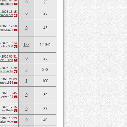
8.2026
04:26
0
25
ucmedcom
8.2026
15:15
0
23
ucmedcom
8.2026
12:58
0
43
dumpsatm
8.2026
10:13
138
12,941
т
folefir350
8.2026
08:31
0
25
nis_Tech
8.2026
16:29
2
372
techmartin
7.2026
21:09
1
100
rgey1818
7.2026
18:45
0
39
speter441
7.2026
17:15
0
37
от
Keith
7.2026
16:23
0
40
erkenway