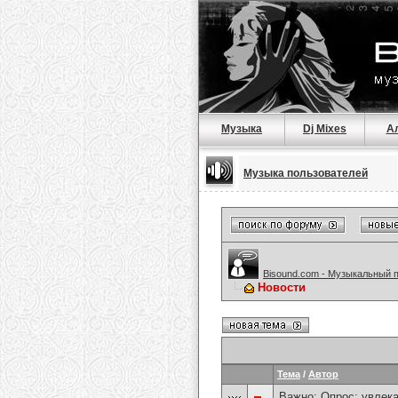
Музыка
Dj Mixes
А
Музыка пользователей
Bisound.com - Музыкальный 
Новости
Тема
/
Автор
Важно: Опрос:
увлека