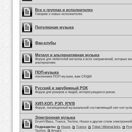
Все о группах и исполнителях
Говорим о новых исполнителях
Популярная музыка
Фан-клубы
Металл и альтернативная музыка
Форум для любителей металла и всех направлений, которые мо
альтернативе.
ПОП-музыка
поклонники ПОП-музыки, вам СЮДА!
Русский и зарубежный РОК
Форум для рокеров и людей, интересующихся роком.
ХИП-ХОП, РЭП, R'N'B
Форум, посвященный музыкальной составляющей хип-хоп куль
Электронная музыка
Drum'n'Bass, Trance, Techno, House и другие стили электронной
Подразделы
:
House
,
Trance
,
Tribal / Minimal links
,
Pro
Techno
,
Breaks