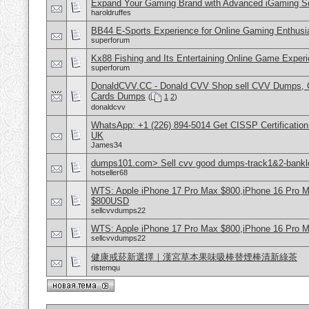
Expand Your Gaming Brand with Advanced iGaming S
haroldruffes
BB44 E-Sports Experience for Online Gaming Enthusi
superforum
Kx88 Fishing and Its Entertaining Online Game Exper
superforum
DonaldCVV.CC - Donald CVV Shop sell CVV Dumps, CC
Cards Dumps
(
1
2
)
donaldcvv
WhatsApp: +1 (226) 894-5014​ Get CISSP Certification
UK
James34
dumps101.com> Sell cvv good dumps-track1&2-banklo
hotseller68
WTS: Apple iPhone 17 Pro Max $800,iPhone 16 Pro 
$800USD
sellcvvdumps22
WTS: Apple iPhone 17 Pro Max $800,iPhone 16 Pro 
sellcvvdumps22
健康戒菸新選擇｜漢宮草本果味吸棒替煙棒清新綠茶
ristemqu