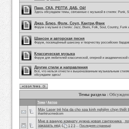
Панк, СКА, РЕГГИ, ДАБ, Ой!
Здесь обсуждаем темы, связанные с музыкой в стилях: Punk, Sk
Джаз, Блюз, Фолк, Соул, Кантри,Фанк
Форум о музыке в стилях: Jazz, Blues, Folk, Soul, Country, Funk
Шансон и авторская песня
Форум, посвящённый шансону и творчеству российских бардов
Классическая музыка
Форум для любителей классической, оперной и академической 
Другие стили и направления
Всё, что нельзя отнести к вышеназванным музыкальным стиля
обсуждаем здесь!
Темы раздела
: Обсужден
Тема
/
Автор
Máy Laser trẻ hóa da cho spa kinh nghiệm chọn thiết 
thanhtrucmedcom
Мне в ванную комнату нужна новая сантехника , п
заказать нед
(
1
2
3
...
Последняя страница
)