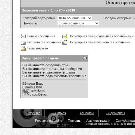
Опции просм
Показаны темы с 1 по 20 из 6918
Критерий сортировки
Порядок отображен
Показать
Новые сообщения
Популярная тема с новыми сообщениями
Нет новых сообщений
Популярная тема без новых сообщений
Тема закрыта
Ваши права в разделе
Вы
не можете
создавать темы
Вы
не можете
отвечать на сообщения
Вы
не можете
прикреплять файлы
Вы
не можете
редактировать сообщения
BB коды
Вкл.
Смайлы
Вкл.
[IMG]
код
Вкл.
HTML код
Выкл.
Музыка
Dj mixes
Альбомы
Видеоклипы
Реклама на сайте
Помощь
Администрация
Служба под
Все права защищены © 2007-2026 Bisou