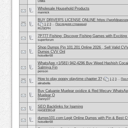
Utilita
Wholesale Household Products
mannick
BUY DRIVER'S LICENSE ONLINE https://worldpasspo
(
1
2
3
...
Последняя страница
)
RUSEPH
7P777 Fishing: Discover Fishing Games with Excitin
superforum
Shop Dumps Pin 101.201 Online 2026 , Sell Valid CV
Dumps CVV Onl
hotseller68
WhatsApp +1(581) 942-4296 Buy Weed Hashish Cocain
Salmiya Fin
penson
How to play poppy playtime chapter 3?
(
1
2
3
...
Посл
alinabella
Buy Caluanie Muelear oxidize & Red Mecury WhatsAp
Muelear O
Danny07
SEO Backlinks for Igaming
HASEEBGdf
dumps101.com:Legit Online Dumps with Pin & Best 
hotseller68