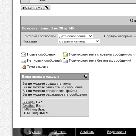
Оп
Показаны темы с 1 по 20 из 745
Критерий сортировки
Порядок отображен
Показать
Новые сообщения
Популярная тема с новыми сообщениями
Нет новых сообщений
Популярная тема без новых сообщений
Тема закрыта
Ваши права в разделе
Вы
не можете
создавать темы
Вы
не можете
отвечать на сообщения
Вы
не можете
прикреплять файлы
Вы
не можете
редактировать сообщения
BB коды
Вкл.
Смайлы
Вкл.
[IMG]
код
Вкл.
HTML код
Выкл.
Музыка
Dj mixes
Альбомы
Видеоклипы