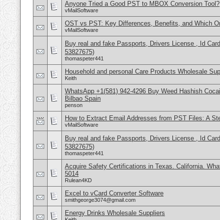
Anyone Tried a Good PST to MBOX Conversion Tool?
vMailSoftware
OST vs PST: Key Differences, Benefits, and Which 
vMailSoftware
Buy real and fake Passports, Drivers License , Id
53827675)
thomaspeter441
Household and personal Care Products Wholesale Sup
Keith
WhatsApp +1(581) 942-4296 Buy Weed Hashish Cocain
Bilbao Spain
penson
How to Extract Email Addresses from PST Files: A St
vMailSoftware
Buy real and fake Passports, Drivers License , Id
53827675)
thomaspeter441
Acquire Safety Certifications in Texas. California. Wh
5014
Rulean4KD
Excel to vCard Converter Software
smithgeorge3074@gmail.com
Energy Drinks Wholesale Suppliers
Keith