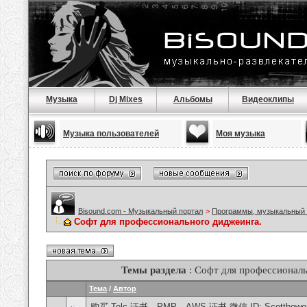
Музыка
Dj Mixes
Альбомы
Видеоклипы
Музыка пользователей
Моя музыка
Bisound.com - Музыкальный портал
>
Программы, музыкальный 
Софт для профессионального диджеинга.
Темы раздела
: Софт для профессиональ
Тема
/
Автор
购买 Telc 证书、PMP、AWS 证书 微信 ID: Scottbower