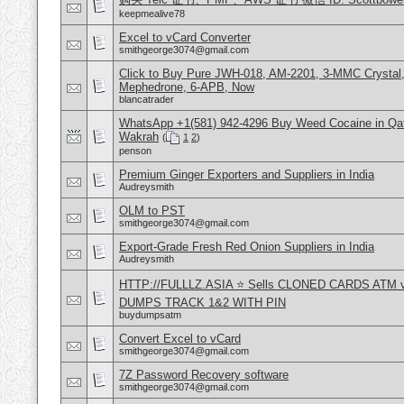
keepmealive78
Excel to vCard Converter
smithgeorge3074@gmail.com
Click to Buy Pure JWH-018, AM-2201, 3-MMC Crystal
Mephedrone, 6-APB, Now
blancatrader
WhatsApp +1(581) 942-4296 Buy Weed Cocaine in Qa
Wakrah
(
1
2
)
penson
Premium Ginger Exporters and Suppliers in India
Audreysmith
OLM to PST
smithgeorge3074@gmail.com
Export-Grade Fresh Red Onion Suppliers in India
Audreysmith
HTTP://FULLLZ.ASIA ⭐️ Sells CLONED CARDS ATM v
DUMPS TRACK 1&2 WITH PIN
buydumpsatm
Convert Excel to vCard
smithgeorge3074@gmail.com
7Z Password Recovery software
smithgeorge3074@gmail.com