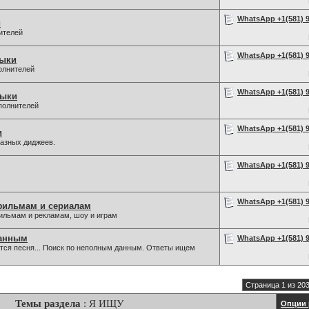
WhatsApp +1(581) 9
и
ителей
WhatsApp +1(581) 9
зыки
олнителей
WhatsApp +1(581) 9
зыки
полнителей
WhatsApp +1(581) 9
и
разных диджеев.
WhatsApp +1(581) 9
WhatsApp +1(581) 9
фильмам и сериалам
льмам и рекламам, шоу и играм
данным
WhatsApp +1(581) 9
ается песня... Поиск по неполным данным. Ответы ищем
Страница 1 из 20
Темы раздела
: Я ИЩУ
Опции 