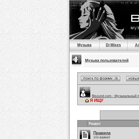
Музыка
Dj Mixes
А
Музыка пользователей
Bisound.com - Музыкальный 
Я ИЩУ
Раздел
Правила
это важно!