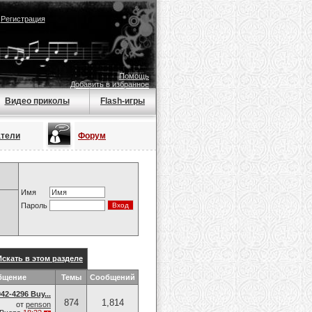
|
Регистрация
Помощь
Добавить в избранное
Видео приколы
Flash-игры
атели
Форум
Имя
Пароль
Искать в этом разделе
бщение
Темы
Сообщений
42-4296 Buy...
874
1,814
от
penson