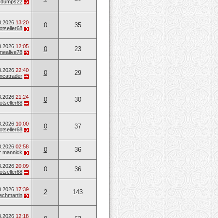
vvdumps22
8.2026
13:20
0
35
otseller68
8.2026
12:05
0
23
mealive78
8.2026
22:40
0
29
ancatrader
8.2026
21:24
0
30
otseller68
8.2026
10:00
0
37
otseller68
8.2026
02:58
0
36
т
mannick
8.2026
20:09
0
36
otseller68
8.2026
17:39
2
143
techmartin
8.2026
12:18