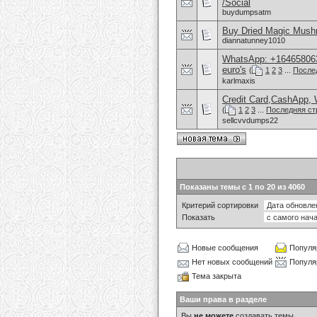
/Social
buydumpsatm
Buy Dried Magic Mush
diannatunney1010
WhatsApp: +1646580630
euro's
(
1
2
3
...
После
karlmaxis
Credit Card,CashApp, 
(
1
2
3
...
Последняя ст
sellcvvdumps22
Показаны темы с 1 по 20 из 4060
Критерий сортировки
Показать
Новые сообщения
Популя
Нет новых сообщений
Популя
Тема закрыта
Ваши права в разделе
Вы
не можете
создавать темы