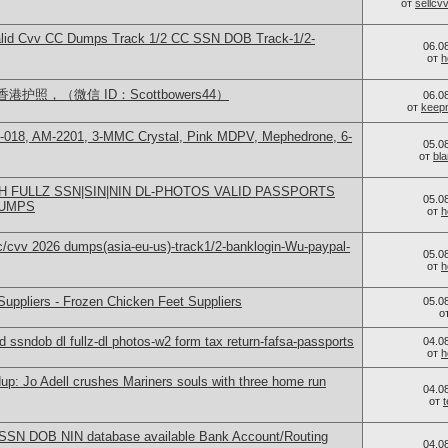
от
sellc
lid Cvv CC Dumps Track 1/2 CC SSN DOB Track-1/2-
06.0
от
h
照，（微信 ID：Scottbowers44）
06.0
от
keep
H-018, AM-2201, 3-MMC Crystal, Pink MDPV, Mephedrone, 6-
05.0
от
bl
H FULLZ SSN|SIN|NIN DL-PHOTOS VALID PASSPORTS
05.0
DUMPS
от
h
cvv 2026 dumps(asia-eu-us)-track1/2-banklogin-Wu-paypal-
05.0
от
h
uppliers - Frozen Chicken Feet Suppliers
05.0
о
ssndob dl fullz-dl photos-w2 form tax return-fafsa-passports
04.0
от
h
p: Jo Adell crushes Mariners souls with three home run
04.0
от
nfo SSN DOB NIN database available Bank Account/Routing
04.0