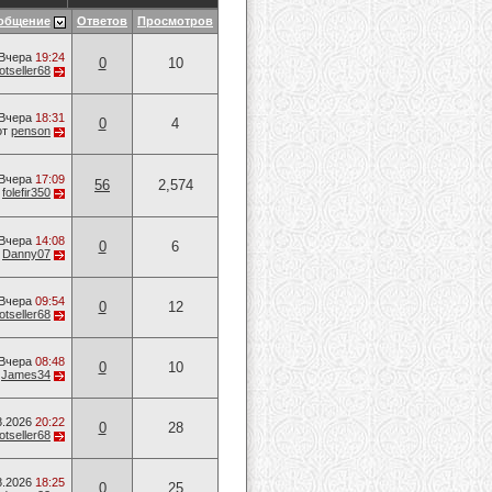
общение
Ответов
Просмотров
Вчера
19:24
0
10
otseller68
Вчера
18:31
0
4
от
penson
Вчера
17:09
56
2,574
т
folefir350
Вчера
14:08
0
6
т
Danny07
Вчера
09:54
0
12
otseller68
Вчера
08:48
0
10
т
James34
8.2026
20:22
0
28
otseller68
8.2026
18:25
0
25