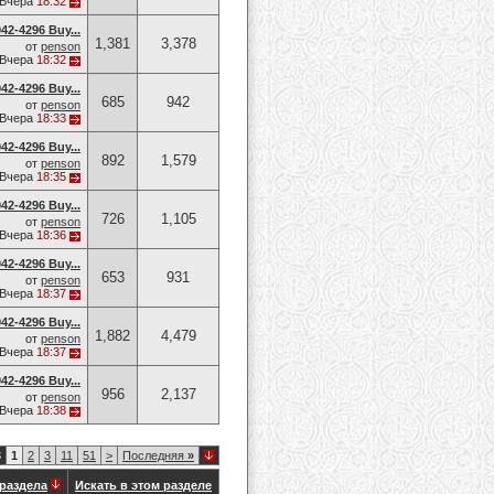
Вчера
18:32
42-4296 Buy...
1,381
3,378
от
penson
Вчера
18:32
42-4296 Buy...
685
942
от
penson
Вчера
18:33
42-4296 Buy...
892
1,579
от
penson
Вчера
18:35
42-4296 Buy...
726
1,105
от
penson
Вчера
18:36
42-4296 Buy...
653
931
от
penson
Вчера
18:37
42-4296 Buy...
1,882
4,479
от
penson
Вчера
18:37
42-4296 Buy...
956
2,137
от
penson
Вчера
18:38
3
1
2
3
11
51
>
Последняя
»
раздела
Искать в этом разделе