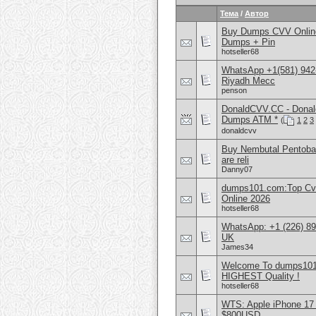
Тема
/
Автор
Buy Dumps CVV Online
Dumps + Pin
hotseller68
WhatsApp +1(581) 942
Riyadh Mecc
penson
DonaldCVV.CC - Donal
Dumps ATM *
(
1
2
3
donaldcvv
Buy Nembutal Pentobar
are reli
Danny07
dumps101.com:Top Cvv
Online 2026
hotseller68
WhatsApp: +1 (226) 894
UK
James34
Welcome To dumps101
HIGHEST Quality !
hotseller68
WTS: Apple iPhone 17
$800USD