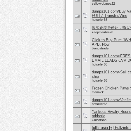
sellcvvdumps22
dumps101.com/Buy Va
FULLZ-Transfer/Wes
hotseller68
购买香港身份证，购买香港护
keepmealive78
Click to Buy Pure JW
APB, Now
blancatrader
dumps101.com>FRES
EMAIL LEADS CVV 
hotseller68
dumps101.com>Sell cc/
ship
hotseller68
Frozen Chicken Paws S
mannick
dumps101.com>Verified 
hotseller68
Yankees Rivalry Roundu
robberie
Culberson
fulllz.asia [+] Fullzi