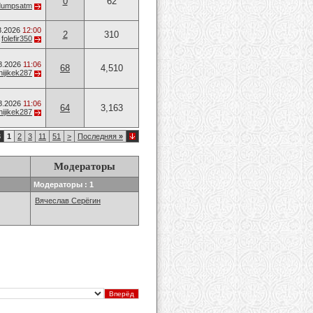
0
62
dumpsatm
8.2026
12:00
2
310
т
folefir350
8.2026
11:06
68
4,510
hijikek287
8.2026
11:06
64
3,163
hijikek287
3
1
2
3
11
51
>
Последняя
»
Модераторы
Модераторы : 1
Вячеслав Серёгин