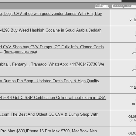
Рейтинг
Последнее со
, Legit CVV Shop with good vendor dumps With Pin, Buy
от
h
-4296 Buy Weed Hashish Cocaine in Soudi Arabia Jeddah
d CVV Shop buy CVV Dumps, CC Fullz Info, Cloned Cards
...
Последняя страница
)
о
bital , Fentanyl , Tramadol WhatsApp: +447401473736 We
о
 Dumps Pin Shop - Updated Fresh Daily & High Quality
от
h
-5014​ Get CISSP Certification Online without exam in USA,
о
.com The Best And Oldest CC CVV & Dump Shop With
06.0
от
h
 Pro Max $800,iPhone 16 Pro Max $700, MacBook Neo
06.0