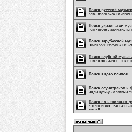
Поиск русской музык
поиск песен русских исполн
Поиск украинской му
поиск песен украинских исп
Поиск зарубежной му
Поиск песен зарубежных ис
Поиск клубной музык
поиск сетов,миксов,треков 
Поиск видео клипов
Поиск саундтреков к 
Ищем музыку к любимым фи
Поиск по неполным 
Кто исполняет... Как назыв
здесь!!!