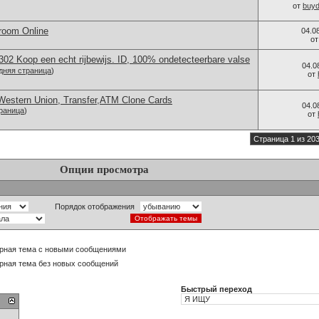
от
buy
room Online
04.0
о
2 Koop een echt rijbewijs. ID, 100% ondetecteerbare valse
04.0
дняя страница
)
от
Western Union, Transfer,ATM Clone Cards
04.0
раница
)
от
Страница 1 из 20
Опции просмотра
Порядок отображения
рная тема с новыми сообщениями
рная тема без новых сообщений
Быстрый переход