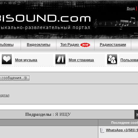
Вход
льбомы
Видеоклипы
Топ Радио
Радиостанции
Моя музыка
Моя страница
Пользов
портал
Подразделы
: Я ИЩУ
Последнее соо
WhatsApp +1(581) 9