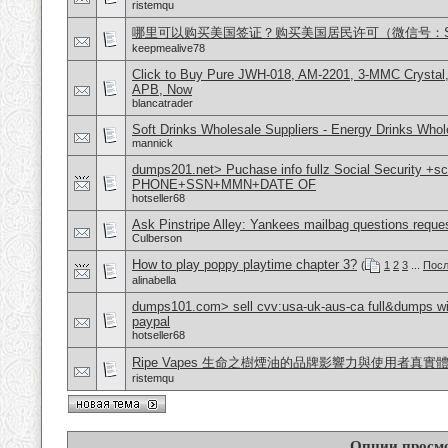
ristemqu
哪里可以购买美国签证？购买美国居民许可（微信号：Scott
keepmealive78
Click to Buy Pure JWH-018, AM-2201, 3-MMC Crystal
APB, Now
blancatrader
Soft Drinks Wholesale Suppliers - Energy Drinks Whol
mannick
dumps201.net> Puchase info fullz Social Security +s
PHONE+SSN+MMN+DATE OF
hotseller68
Ask Pinstripe Alley: Yankees mailbag questions reque
Culberson
How to play poppy playtime chapter 3?
(
1
2
3
...
Посл
alinabella
dumps101.com> sell cvv:usa-uk-aus-ca full&dumps with
paypal
hotseller68
Ripe Vapes 生命之樹煙油的品牌影響力與使用者真實
ristemqu
Опции просм