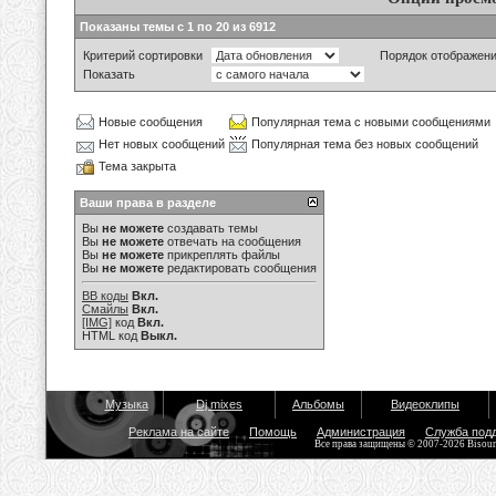
Показаны темы с 1 по 20 из 6912
Критерий сортировки
Порядок отображен
Показать
Новые сообщения
Популярная тема с новыми сообщениями
Нет новых сообщений
Популярная тема без новых сообщений
Тема закрыта
Ваши права в разделе
Вы
не можете
создавать темы
Вы
не можете
отвечать на сообщения
Вы
не можете
прикреплять файлы
Вы
не можете
редактировать сообщения
BB коды
Вкл.
Смайлы
Вкл.
[IMG]
код
Вкл.
HTML код
Выкл.
Музыка
Dj mixes
Альбомы
Видеоклипы
Реклама на сайте
Помощь
Администрация
Служба под
Все права защищены © 2007-2026 Bisou