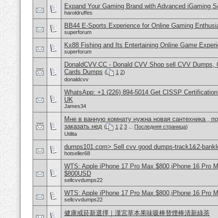
Expand Your Gaming Brand with Advanced iGaming S
haroldruffes
BB44 E-Sports Experience for Online Gaming Enthusi
superforum
Kx88 Fishing and Its Entertaining Online Game Exper
superforum
DonaldCVV.CC - Donald CVV Shop sell CVV Dumps, CC
Cards Dumps
(
1
2
)
donaldcvv
WhatsApp: +1 (226) 894-5014​ Get CISSP Certification
UK
James34
Мне в ванную комнату нужна новая сантехника , п
заказать нед
(
1
2
3
...
Последняя страница
)
Utilita
dumps101.com> Sell cvv good dumps-track1&2-banklo
hotseller68
WTS: Apple iPhone 17 Pro Max $800,iPhone 16 Pro 
$800USD
sellcvvdumps22
WTS: Apple iPhone 17 Pro Max $800,iPhone 16 Pro 
sellcvvdumps22
健康戒菸新選擇｜漢宮草本果味吸棒替煙棒清新綠茶