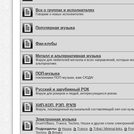
Все о группах и исполнителях
Говорим о новых исполнителях
Популярная музыка
Фан-клубы
Металл и альтернативная музыка
Форум для любителей металла и всех направлений, которые мо
альтернативе.
ПОП-музыка
поклонники ПОП-музыки, вам СЮДА!
Русский и зарубежный РОК
Форум для рокеров и людей, интересующихся роком.
ХИП-ХОП, РЭП, R'N'B
Форум, посвященный музыкальной составляющей хип-хоп куль
Электронная музыка
Drum'n'Bass, Trance, Techno, House и другие стили электронной
Подразделы
:
House
,
Trance
,
Tribal / Minimal links
,
Pro
Techno
,
Breaks