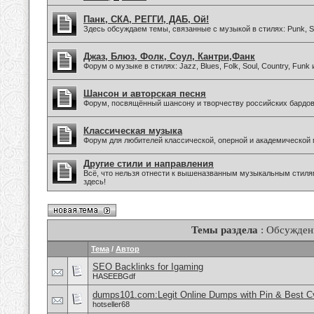
Панк, СКА, РЕГГИ, ДАБ, Ой!
Здесь обсуждаем темы, связанные с музыкой в стилях: Punk, Sk
Джаз, Блюз, Фолк, Соул, Кантри,Фанк
Форум о музыке в стилях: Jazz, Blues, Folk, Soul, Country, Funk
Шансон и авторская песня
Форум, посвящённый шансону и творчеству российских бардов
Классическая музыка
Форум для любителей классической, оперной и академической 
Другие стили и направления
Всё, что нельзя отнести к вышеназванным музыкальным стиля
здесь!
Темы раздела
: Обсужден
Тема
/
Автор
SEO Backlinks for Igaming
HASEEBGdf
dumps101.com:Legit Online Dumps with Pin & Best 
hotseller68