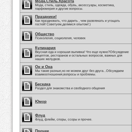
Мода.Стиль.Красота
Мода, стиль, одежда, обувь, аксессуары, косметика,
парфюмерия и другие вопросы.
Праздники!
Как праздновать, что дарить , чем развлекать и угощать
гостей! Советуем,делимся опытом!:)
Общество
Психология, социология, человек
Кулинария
Вкусная еда и хорошая выпивка! Что еще нужно?Обсуждение
рецептов, ресторанов и остальных вопросов, важных для
наших желудков.
Он и Она
Мы такие разные,но не можем друг без друга...Обсуждаем
взаимоотношения,вопросы и проблемы.
Беседка
Раздел для знакомства и свободного общения
Юмор
Флуд
Флуд, флейм, споры, ссоры и прочее.
Прочее