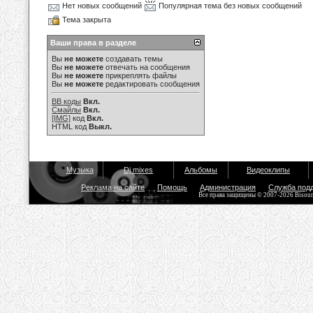
Нет новых сообщений
Популярная тема без новых сообщений
Тема закрыта
Ваши права в разделе
Вы
не можете
создавать темы
Вы
не можете
отвечать на сообщения
Вы
не можете
прикреплять файлы
Вы
не можете
редактировать сообщения
BB коды
Вкл.
Смайлы
Вкл.
[IMG]
код
Вкл.
HTML код
Выкл.
Музыка
Dj mixes
Альбомы
Видеоклипы
Реклама на сайте
Помощь
Администрация
Служба под
Все права защищены © 2007-2026 Bisou