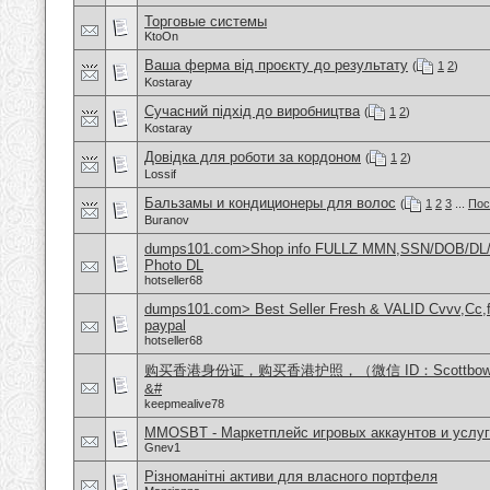
Торговые системы
KtoOn
Ваша ферма від проєкту до результату
(
1
2
)
Kostaray
Сучасний підхід до виробництва
(
1
2
)
Kostaray
Довідка для роботи за кордоном
(
1
2
)
Lossif
Бальзамы и кондиционеры для волос
(
1
2
3
...
Пос
Buranov
dumps101.com>Shop info FULLZ MMN,SSN/DOB/DL/
Photo DL
hotseller68
dumps101.com> Best Seller Fresh & VALID Cvvv,Cc,f
paypal
hotseller68
购买香港身份证，购买香港护照，（微信 ID：Scottbo
&#
keepmealive78
MMOSBT - Маркетплейс игровых аккаунтов и услуг
Gnev1
Різноманітні активи для власного портфеля