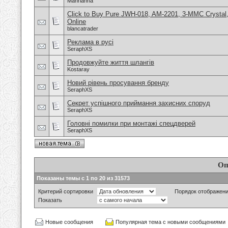
Manrianna
Click to Buy Pure JWH-018, AM-2201, 3-MMC Crysta
Online
blancatrader
Реклама в русі
SeraphXS
Продовжуйте життя шлангів
Kostaray
Новий рівень просування бренду
SeraphXS
Секрет успішного приймання захисних споруд
SeraphXS
Головні помилки при монтажі спецдверей
SeraphXS
Оп
Показаны темы с 1 по 20 из 31573
Критерий сортировки
Порядок отображен
Показать
Новые сообщения
Популярная тема с новыми сообщениями