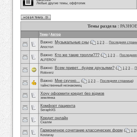
Любые другие темы, оффтопик
Темы раздела
: РАЗНО
Тема
/
Автор
Важно:
Музыкальные сны
(
1
2
3
...
Последняя стран
Апостол
Важно:
Кто же такие тролли???
(
1
2
3
...
Последняя
ALFEROV
Важно:
Всем привет...будем друзьями?
(
1
2
3
...
П
Roloverz
Важно:
Мне скучно...
(
1
2
3
...
Последняя страница
)
тайнственный незнакомец
Хочу оформити кредит без відмов
землянка
Комфорт пациента
SeraphXS
Кредит онлайн
Скалли
Гармоничное сочетание классических форм
(
1
2
)
Kostaray