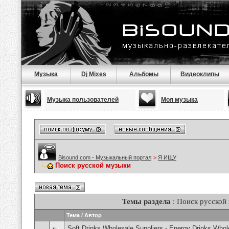
Музыка
Dj Mixes
Альбомы
Видеоклипы
Музыка пользователей
Моя музыка
Bisound.com - Музыкальный портал
>
Я ИЩУ
Поиск русской музыки
Темы раздела
: Поиск русской
Тема
/
Автор
Soft Drinks Wholesale Suppliers - Energy Drinks Whol