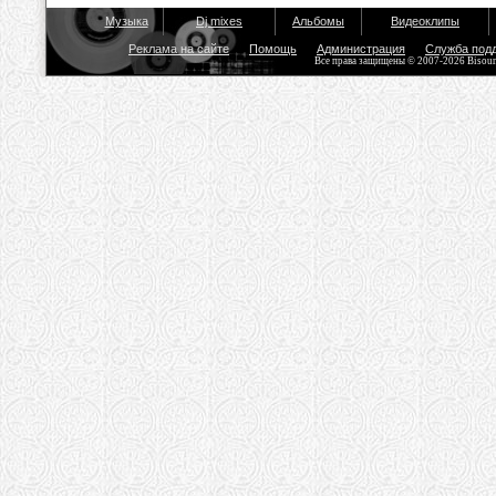
Музыка
Dj mixes
Альбомы
Видеоклипы
Реклама на сайте
Помощь
Администрация
Служба под
Все права защищены © 2007-2026 Bisou