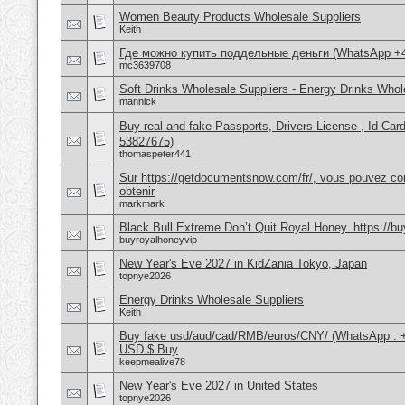
Women Beauty Products Wholesale Suppliers
Keith
Где можно купить поддельные деньги (WhatsApp +
mc3639708
Soft Drinks Wholesale Suppliers - Energy Drinks Whol
mannick
Buy real and fake Passports, Drivers License , Id
53827675)
thomaspeter441
Sur https://getdocumentsnow.com/fr/, vous pouvez co
obtenir
markmark
Black Bull Extreme Don’t Quit Royal Honey. https://b
buyroyalhoneyvip
New Year's Eve 2027 in KidZania Tokyo, Japan
topnye2026
Energy Drinks Wholesale Suppliers
Keith
Buy fake usd/aud/cad/RMB/euros/CNY/ (WhatsApp : 
USD $ Buy
keepmealive78
New Year's Eve 2027 in United States
topnye2026