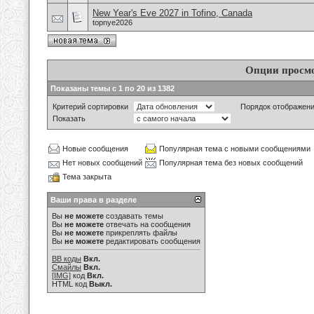
New Year's Eve 2027 in Tofino, Canada
topnye2026
Опции просм
Показаны темы с 1 по 20 из 1382
Критерий сортировки
Порядок отображен
Показать
Новые сообщения
Популярная тема с новыми сообщениями
Нет новых сообщений
Популярная тема без новых сообщений
Тема закрыта
Ваши права в разделе
Вы
не можете
создавать темы
Вы
не можете
отвечать на сообщения
Вы
не можете
прикреплять файлы
Вы
не можете
редактировать сообщения
BB коды
Вкл.
Смайлы
Вкл.
[IMG]
код
Вкл.
HTML код
Выкл.