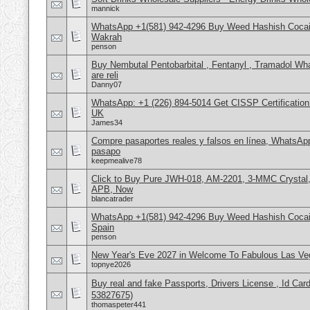
mannick
WhatsApp +1(581) 942-4296 Buy Weed Hashish Cocain
Wakrah
penson
Buy Nembutal Pentobarbital , Fentanyl , Tramadol 
are reli
Danny07
WhatsApp: +1 (226) 894-5014​ Get CISSP Certification
UK
James34
Compre pasaportes reales y falsos en línea, WhatsAp
pasapo
keepmealive78
Click to Buy Pure JWH-018, AM-2201, 3-MMC Crystal
APB, Now
blancatrader
WhatsApp +1(581) 942-4296 Buy Weed Hashish Cocain
Spain
penson
New Year's Eve 2027 in Welcome To Fabulous Las V
topnye2026
Buy real and fake Passports, Drivers License , Id
53827675)
thomaspeter441