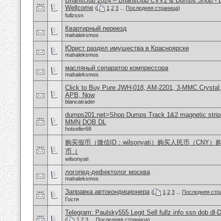
Briansclub 2024 – Briansclub CVV2 & Dumps Shop - 
Wellcome
(
1
2
3
...
Последняя страница
)
fullzssn
Квартирный переезд
mahaleksmos
Юрист раздел имущества в Красноярске
mahaleksmos
масляный сепаратор компрессора
mahaleksmos
Click to Buy Pure JWH-018, AM-2201, 3-MMC Crystal
APB, Now
blancatrader
dumps201.net>Shop Dumps Track 1&2 magnetic stripe
MMN DOB DL
hotseller68
购买假币（微信ID：wilsonyati）购买人民币（CNY
币（
wilsonyati
логопед-дефектолог москва
mahaleksmos
Заправка автокондиционера
(
1
2
3
...
Последняя стр
Гостя
Telegram: Paulsky555 Legit Sell fullz info ssn dob d
(
1
2
3
...
Последняя страница
)