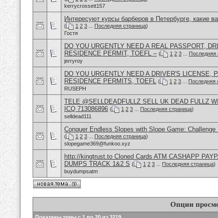
kerrycrossett157
Интересуют курсы барберов в Петербурге, какие в
(
1
2
3
...
Последняя страница
)
Гостя
DO YOU URGENTLY NEED A REAL PASSPORT, DRI
RESIDENCE PERMIT, TOEFL –
(
1
2
3
...
Последняя 
jerryroy
DO YOU URGENTLY NEED A DRIVER'S LICENSE, P
RESIDENCE PERMITS, TOEFL
(
1
2
3
...
Последняя 
RUSEPH
TELE @SELLDEADFULLZ SELL UK DEAD FULLZ W
ICQ 713086896
(
1
2
3
...
Последняя страница
)
selldead111
Conquer Endless Slopes with Slope Game: Challenge Y
(
1
2
3
...
Последняя страница
)
slopegame369@funkoo.xyz
http://kingtrust.to Cloned Cards ATM CASHAPP P
DUMPS TRACK 1&2 S
(
1
2
3
...
Последняя страница
)
buydumpsatm
Опции просм
Показаны темы с 1 по 20 из 3219