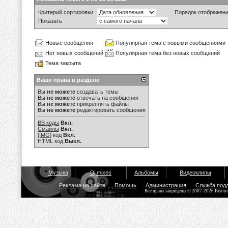
Критерий сортировки
Порядок отображен
Показать
Новые сообщения
Популярная тема с новыми сообщениями
Нет новых сообщений
Популярная тема без новых сообщений
Тема закрыта
Ваши права в разделе
Вы
не можете
создавать темы
Вы
не можете
отвечать на сообщения
Вы
не можете
прикреплять файлы
Вы
не можете
редактировать сообщения
BB коды
Вкл.
Смайлы
Вкл.
[IMG]
код
Вкл.
HTML код
Выкл.
Музыка
Dj mixes
Альбомы
Видеоклипы
Реклама на сайте
Помощь
Администрация
Служба под
Все права защищены © 2007-2026 Bisou