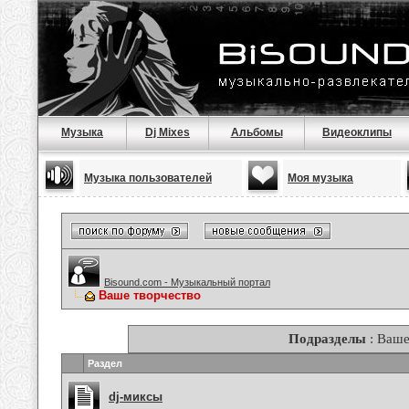
Музыка
Dj Mixes
Альбомы
Видеоклипы
Музыка пользователей
Моя музыка
Bisound.com - Музыкальный портал
Ваше творчество
Подразделы
: Ваше
Раздел
dj-миксы