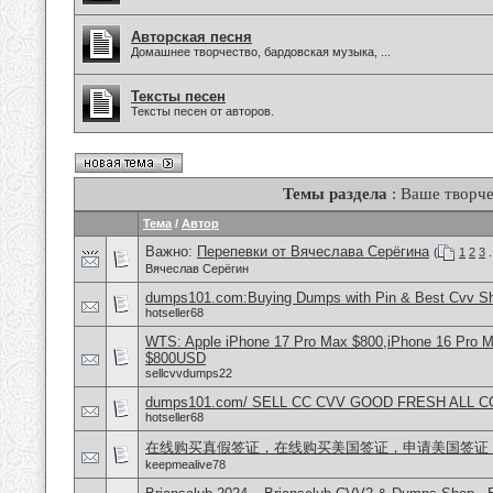
Авторская песня
Домашнее творчество, бардовская музыка, ...
Тексты песен
Тексты песен от авторов.
Темы раздела
: Ваше творче
Тема
/
Автор
Важно:
Перепевки от Вячеслава Серёгина
(
1
2
3
.
Вячеслав Серёгин
dumps101.com:Buying Dumps with Pin & Best Cvv S
hotseller68
WTS: Apple iPhone 17 Pro Max $800,iPhone 16 Pro 
$800USD
sellcvvdumps22
dumps101.com/ SELL CC CVV GOOD FRESH ALL 
hotseller68
在线购买真假签证，在线购买美国签证，申请美国签证
keepmealive78