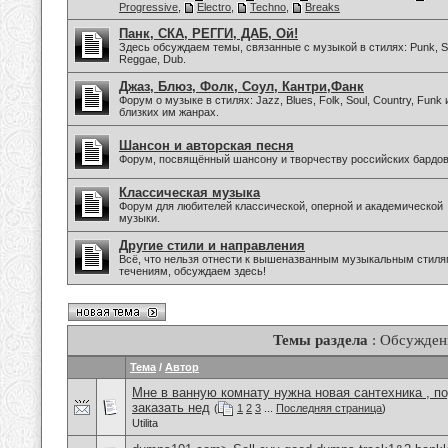
Progressive
,
Electro
,
Techno
,
Breaks
Панк, СКА, РЕГГИ, ДАБ, Ой!
Здесь обсуждаем темы, связанные с музыкой в стилях: Punk, Sk
Reggae, Dub.
Джаз, Блюз, Фолк, Соул, Кантри,Фанк
Форум о музыке в стилях: Jazz, Blues, Folk, Soul, Country, Funk 
близких им жанрах.
Шансон и авторская песня
Форум, посвящённый шансону и творчеству российских бардов
Классическая музыка
Форум для любителей классической, оперной и академической
музыки.
Другие стили и направления
Всё, что нельзя отнести к вышеназванным музыкальным стиля
течениям, обсуждаем здесь!
Темы раздела
: Обсужден
Тема
/
Автор
Мне в ванную комнату нужна новая сантехника , п
заказать нед
(
1
2
3
...
Последняя страница
)
Utilita