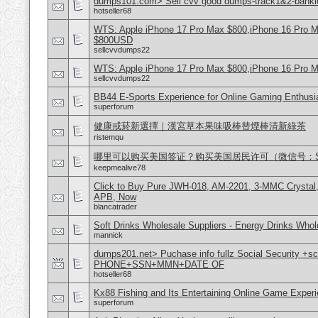
dumps101.com> Sell cvv good dumps-track1&2-banklo
hotseller68
WTS: Apple iPhone 17 Pro Max $800,iPhone 16 Pro 
$800USD
sellcvvdumps22
WTS: Apple iPhone 17 Pro Max $800,iPhone 16 Pro 
sellcvvdumps22
BB44 E-Sports Experience for Online Gaming Enthusi
superforum
健康戒菸新選擇｜漢宮草本果味吸棒替煙棒清新綠茶
ristemqu
哪里可以购买美国签证？购买美国居民许可（微信号：Scott
keepmealive78
Click to Buy Pure JWH-018, AM-2201, 3-MMC Crystal
APB, Now
blancatrader
Soft Drinks Wholesale Suppliers - Energy Drinks Whol
mannick
dumps201.net> Puchase info fullz Social Security +s
PHONE+SSN+MMN+DATE OF
hotseller68
Kx88 Fishing and Its Entertaining Online Game Exper
superforum