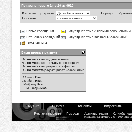
Показаны темы с 1 по 20 из 6910
Критерий сортировки
Порядок отображен
Показать
Новые сообщения
Популярная тема с новыми сообщениями
Нет новых сообщений
Популярная тема без новых сообщений
Тема закрыта
Ваши права в разделе
Вы
не можете
создавать темы
Вы
не можете
отвечать на сообщения
Вы
не можете
прикреплять файлы
Вы
не можете
редактировать сообщения
BB коды
Вкл.
Смайлы
Вкл.
[IMG]
код
Вкл.
HTML код
Выкл.
Музыка
Dj mixes
Альбомы
Видеоклипы
Реклама на сайте
Помощь
Администрация
Служба под
Все права защищены © 2007-2026 Bisou