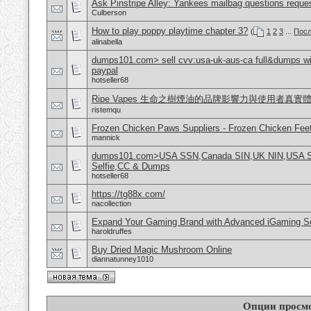
Ask Pinstripe Alley: Yankees mailbag questions reque
Culberson
How to play poppy playtime chapter 3?
(
1
2
3
...
Посл
alinabella
dumps101.com> sell cvv:usa-uk-aus-ca full&dumps with
paypal
hotseller68
Ripe Vapes 生命之樹煙油的品牌影響力與使用者真實
ristemqu
Frozen Chicken Paws Suppliers - Frozen Chicken Feet
mannick
dumps101.com>USA SSN,Canada SIN,UK NIN,USA SSN
Selfie,CC & Dumps
hotseller68
https://tg88x.com/
nacollection
Expand Your Gaming Brand with Advanced iGaming S
haroldruffes
Buy Dried Magic Mushroom Online
diannatunney1010
Опции просм