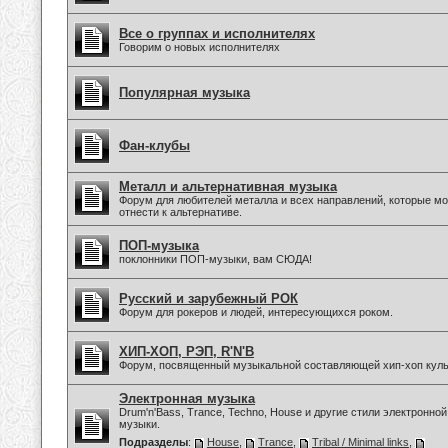
Все о группах и исполнителях
Говорим о новых исполнителях
Популярная музыка
Фан-клубы
Металл и альтернативная музыка
Форум для любителей металла и всех направлений, которые м
отнести к альтернативе.
ПОП-музыка
поклонники ПОП-музыки, вам СЮДА!
Русский и зарубежный РОК
Форум для рокеров и людей, интересующихся роком.
ХИП-ХОП, РЭП, R'N'B
Форум, посвященный музыкальной составляющей хип-хоп куль
Электронная музыка
Drum'n'Bass, Trance, Techno, House и другие стили электронной
музыки.
Подразделы
:
House
,
Trance
,
Tribal / Minimal links
,