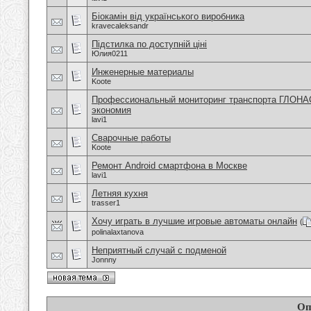
Біокамін від українського виробника
kravecaleksandr
Підстилка по доступній ціні
Юлия0211
Инженерные материалы
Koote
Профессиональный мониторинг транспорта ГЛОНА
экономия
lavi1
Сварочные работы
Koote
Ремонт Android смартфона в Москве
lavi1
Летняя кухня
trasser1
Хочу играть в лучшие игровые автоматы онлайн
(
polinalaxtanova
Неприятный случай с подменой
Jonnny
Оп