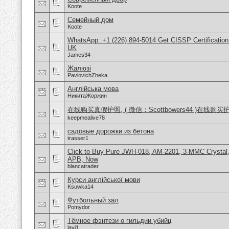
Koote
Семейный дом
Koote
WhatsApp: +1 (226) 894-5014​ Get CISSP Certification
UK
James34
Жалюзі
PavlovichZheka
Англійська мова
НикитаЖоржин
在线购买真假护照, ( 微信：Scottbowers44 )在线购
keepmealive78
садовые дорожки из бетона
trasser1
Click to Buy Pure JWH-018, AM-2201, 3-MMC Crystal
APB, Now
blancatrader
Курси англійської мови
Ksuwka14
Футбольный зал
Pomydor
Тёмное фэнтези о гильдии убийц
lavi1