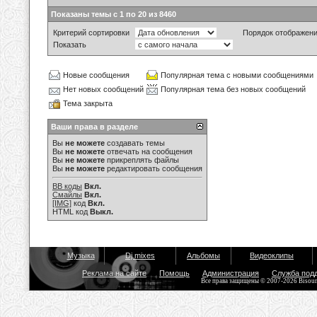
Показаны темы с 1 по 20 из 8460
Критерий сортировки
Порядок отображен
Показать
Новые сообщения
Популярная тема с новыми сообщениями
Нет новых сообщений
Популярная тема без новых сообщений
Тема закрыта
Ваши права в разделе
Вы
не можете
создавать темы
Вы
не можете
отвечать на сообщения
Вы
не можете
прикреплять файлы
Вы
не можете
редактировать сообщения
BB коды
Вкл.
Смайлы
Вкл.
[IMG]
код
Вкл.
HTML код
Выкл.
Музыка
Dj mixes
Альбомы
Видеоклипы
Реклама на сайте
Помощь
Администрация
Служба под
Все права защищены © 2007-2026 Bisou