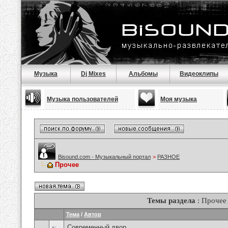
Музыка
Dj Mixes
Альбомы
Видеоклипы
Музыка пользователей
Моя музыка
Bisound.com - Музыкальный портал
>
РАЗНОЕ
Прочее
Темы раздела
: Прочее
Тема
/
Автор
Современный двор