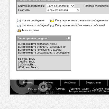
Критерий сортировки
Порядок отображен
Показать
Новые сообщения
Популярная тема с новыми сообщениями
Нет новых сообщений
Популярная тема без новых сообщений
Тема закрыта
Ваши права в разделе
Вы
не можете
создавать темы
Вы
не можете
отвечать на сообщения
Вы
не можете
прикреплять файлы
Вы
не можете
редактировать сообщения
BB коды
Вкл.
Смайлы
Вкл.
[IMG]
код
Вкл.
HTML код
Выкл.
Музыка
Dj mixes
Альбомы
Видеоклипы
Реклама на сайте
Помощь
Администрация
Служба под
Все права защищены © 2007-2026 Bisou