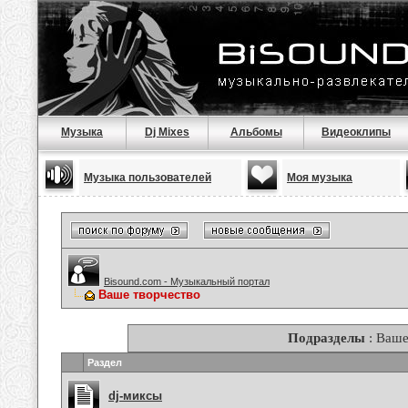
Музыка
Dj Mixes
Альбомы
Видеоклипы
Музыка пользователей
Моя музыка
Bisound.com - Музыкальный портал
Ваше творчество
Подразделы
: Ваше
Раздел
dj-миксы