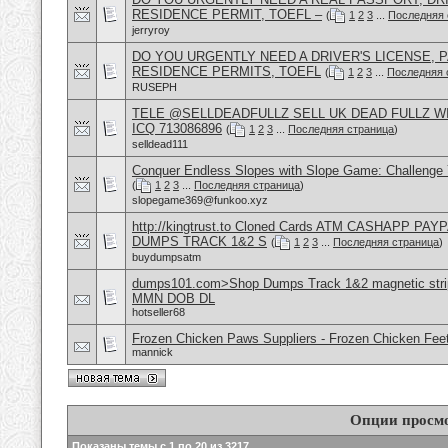
RESIDENCE PERMIT, TOEFL –
(
1
2
3
...
Последняя 
jerryroy
DO YOU URGENTLY NEED A DRIVER'S LICENSE, P
RESIDENCE PERMITS, TOEFL
(
1
2
3
...
Последняя 
RUSEPH
TELE @SELLDEADFULLZ SELL UK DEAD FULLZ W
ICQ 713086896
(
1
2
3
...
Последняя страница
)
selldead111
Conquer Endless Slopes with Slope Game: Challenge Y
(
1
2
3
...
Последняя страница
)
slopegame369@funkoo.xyz
http://kingtrust.to Cloned Cards ATM CASHAPP P
DUMPS TRACK 1&2 S
(
1
2
3
...
Последняя страница
)
buydumpsatm
dumps101.com>Shop Dumps Track 1&2 magnetic strip
MMN DOB DL
hotseller68
Frozen Chicken Paws Suppliers - Frozen Chicken Feet
mannick
Опции просм
Показаны темы с 1 по 20 из 3217