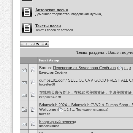
Авторская песня
Домашнее творчество, бардовская музыка, ...
Тексты песен
Тексты песен от авторов.
Темы раздела
: Ваше творче
Тема
/
Автор
Важно:
Перепевки от Вячеслава Серёгина
(
1
2
3
.
Вячеслав Серёгин
dumps101.com/ SELL CC CVV GOOD FRESH ALL 
hotseller68
在线购买真假签证，在线购买美国签证，申请美国签证
keepmealive78
Briansclub 2024 – Briansclub CVV2 & Dumps Shop - 
Wellcome
(
1
2
3
...
Последняя страница
)
fullzssn
Квартирный переезд
mahaleksmos