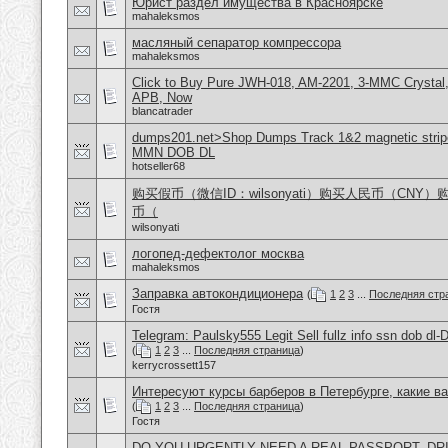
Юрист раздел имущества в Красноярске
mahaleksmos
масляный сепаратор компрессора
mahaleksmos
Click to Buy Pure JWH-018, AM-2201, 3-MMC Crystal
APB, Now
blancatrader
dumps201.net>Shop Dumps Track 1&2 magnetic stripe
MMN DOB DL
hotseller68
购买假币（微信ID：wilsonyati）购买人民币（CNY
币（
wilsonyati
логопед-дефектолог москва
mahaleksmos
Заправка автокондиционера
(
1
2
3
...
Последняя стр
Гостя
Telegram: Paulsky555 Legit Sell fullz info ssn dob d
(
1
2
3
...
Последняя страница
)
kerrycrossett157
Интересуют курсы барберов в Петербурге, какие в
(
1
2
3
...
Последняя страница
)
Гостя
DO YOU URGENTLY NEED A REAL PASSPORT, DRI