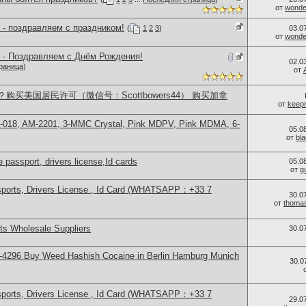
от
wonder
 - поздравляем с праздником!
(
1
2
3
)
03.0
от
wonder
 - Поздравляем с Днём Рождения!
02.0
раница
)
от
买美国居民许可（微信号：Scottbowers44） 购买加拿
от
keep
H-018, AM-2201, 3-MMC Crystal, Pink MDPV, Pink MDMA, 6-
05.0
от
bl
 passport, drivers license,Id cards
05.0
от
g
sports, Drivers License , Id Card (WHATSAPP：+33 7
30.0
от
thoma
s Wholesale Suppliers
30.0
-4296 Buy Weed Hashish Cocaine in Berlin Hamburg Munich
30.0
sports, Drivers License , Id Card (WHATSAPP：+33 7
29.0