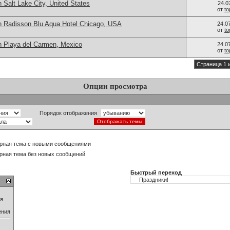
 Salt Lake City, United States
24.0
от
t
n Radisson Blu Aqua Hotel Chicago, USA
24.0
от
t
n Playa del Carmen, Mexico
24.0
от
t
Страница 1 
Опции просмотра
Порядок отображения
рная тема с новыми сообщениями
рная тема без новых сообщений
Быстрый переход
ия
ения