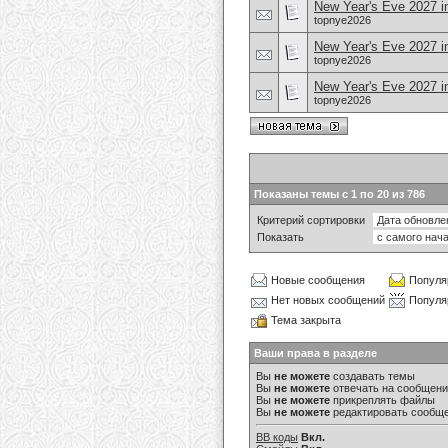
New Year's Eve 2027 in
topnye2026
New Year's Eve 2027 i
topnye2026
New Year's Eve 2027 i
topnye2026
Показаны темы с 1 по 20 из 786
Критерий сортировки
Показать
Новые сообщения
Популя
Нет новых сообщений
Популя
Тема закрыта
Ваши права в разделе
Вы
не можете
создавать темы
Вы
не можете
отвечать на сообщен
Вы
не можете
прикреплять файлы
Вы
не можете
редактировать сообщ
BB коды
Вкл.