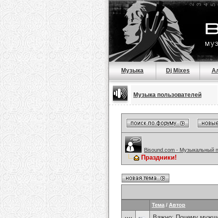
Музыка
Dj Mixes
А
Музыка пользователей
Bisound.com - Музыкальный 
Праздники!
Тема
/
Автор
Важно:
Почему мужчи