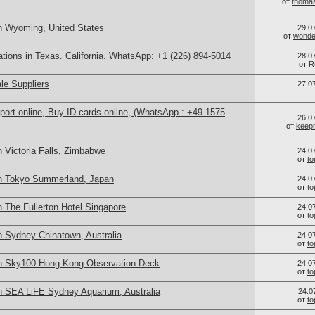
от
thoma
n Wyoming, United States
29.0
от
wonder
cations in Texas. California. WhatsApp: +1 (226) 894-5014
28.0
от
R
le Suppliers
27.0
port online, Buy ID cards online, (WhatsApp : +49 1575
26.0
от
keep
 Victoria Falls, Zimbabwe
24.0
от
t
in Tokyo Summerland, Japan
24.0
от
t
 The Fullerton Hotel Singapore
24.0
от
t
n Sydney Chinatown, Australia
24.0
от
t
in Sky100 Hong Kong Observation Deck
24.0
от
t
n SEA LiFE Sydney Aquarium, Australia
24.0
от
t