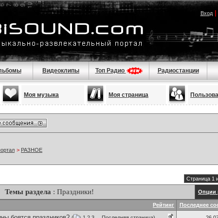
Вход
льбомы
Видеоклипы
Топ Радио
Радиостанции
Моя музыка
Моя страница
Пользов
портал
>
РАЗНОЕ
Страница 1 
Темы раздела
: Праздники!
Опции 
Рейтинг
Последнее со
ны боятся праздников?
(
1
2
3
...
Последняя страница
)
26.0