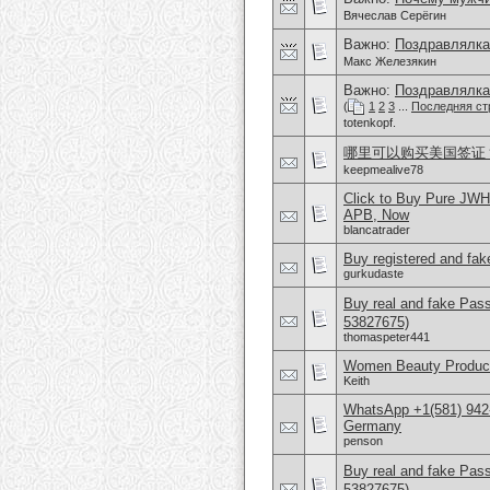
Вячеслав Серёгин
Важно:
Поздравлялка
Макс Железякин
Важно:
Поздравлялка
(
1
2
3
...
Последняя ст
totenkopf.
哪里可以购买美国签证？购
keepmealive78
Click to Buy Pure JW
APB, Now
blancatrader
Buy registered and fake
gurkudaste
Buy real and fake Pas
53827675)
thomaspeter441
Women Beauty Product
Keith
WhatsApp +1(581) 942
Germany
penson
Buy real and fake Pas
53827675)