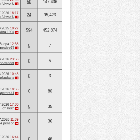
50
147,436
ful-world
7.2026
18:17
24
95,423
ful-world
3.2025
10:27
594
452,874
Alina 1994
Вчера
12:38
0
7
mealive78
8.2026
23:56
0
5
ancatrader
8.2026
10:43
0
3
urkudaste
7.2026
18:55
0
80
speter441
7.2026
17:30
0
35
от
Keith
7.2026
11:39
0
36
от
penson
7.2026
16:44
0
46