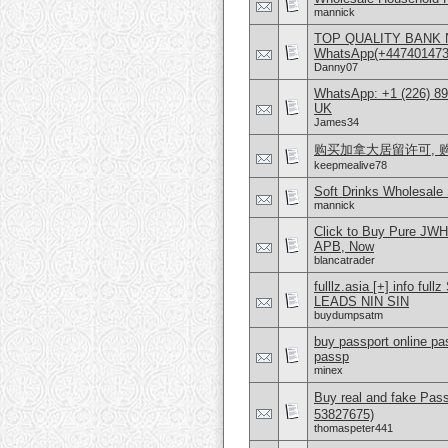
mannick
TOP QUALITY BANK 
WhatsApp(+4474014
Danny07
WhatsApp: +1 (226) 894
UK
James34
购买加拿大居留许可, 购
keepmealive78
Soft Drinks Wholesale 
mannick
Click to Buy Pure JW
APB, Now
blancatrader
fulllz.asia [+] info
LEADS NIN SIN
buydumpsatm
buy passport online pas
passp
minex
Buy real and fake Pas
53827675)
thomaspeter441