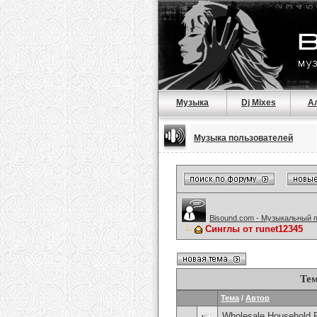
Музыка
Dj Mixes
А
Музыка пользователей
Bisound.com - Музыкальный 
Синглы от runet12345
Тем
Тема
/
Автор
Wholesale Household 