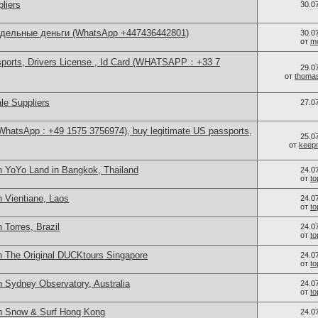
liers
30.0
ддельные деньги (WhatsApp +447436442801)
30.0
от
m
sports, Drivers License , Id Card (WHATSAPP：+33 7
29.0
от
thoma
le Suppliers
27.0
(WhatsApp : +49 1575 3756974), buy legitimate US passports,
25.0
от
keep
n YoYo Land in Bangkok, Thailand
24.0
от
t
 Vientiane, Laos
24.0
от
t
 Torres, Brazil
24.0
от
t
n The Original DUCKtours Singapore
24.0
от
t
n Sydney Observatory, Australia
24.0
от
t
in Snow & Surf Hong Kong
24.0