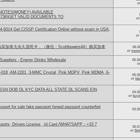
о
NOTES(MONEY) AVAILABLE
73736)GET VALID DOCUMENTS TO
о
-5014​ Get CISSP Certification Online without exam in USA,
о
买加拿大永久居民卡，（微信：Scottbowers44）购买加拿
06.0
от
keep
Suppliers - Energy Drinks Wholesale
05.0
о
H-018, AM-2201, 3-MMC Crystal, Pink MDPV, Pink MDMA, 6-
05.0
от
bl
 fullz SSN DOB DL KYC DATA ALL STATE DL SCANS EIN
04.0
от
buy
sport for sale fake passport forged passport counterfeit
03.0
sports, Drivers License , Id Card (WHATSAPP：+33 7
30.0
от
Bel