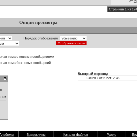
от
t
Страница 1 из 17
Опции просмотра
Порядок отображения
рная тема с новыми сообщениями
рная тема без новых сообщений
Быстрый переход
ия
ения
Альбомы
Видеоклипы
Каталог файлов
Радио
Ви