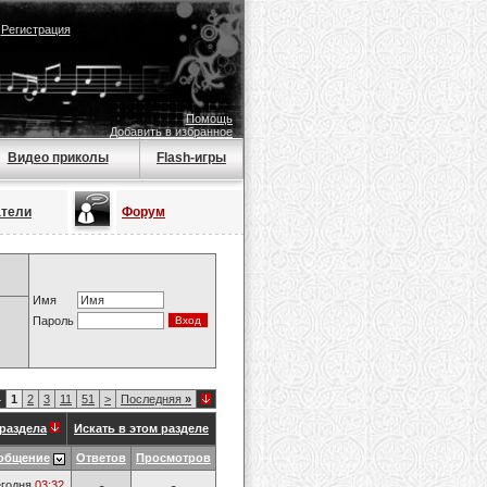
|
Регистрация
Помощь
Добавить в избранное
Видео приколы
Flash-игры
атели
Форум
Имя
Пароль
4
1
2
3
11
51
>
Последняя
»
раздела
Искать в этом разделе
общение
Ответов
Просмотров
годня
03:32