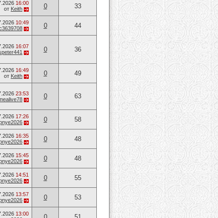
7.2026
16:00
0
33
от
Keith
7.2026
10:49
0
44
c3639708
7.2026
16:07
0
36
speter441
7.2026
16:49
0
49
от
Keith
7.2026
23:53
0
63
mealive78
7.2026
17:26
0
58
opnye2026
7.2026
16:35
0
48
opnye2026
7.2026
15:45
0
48
opnye2026
7.2026
14:51
0
55
opnye2026
7.2026
13:57
0
53
opnye2026
7.2026
13:00
0
51