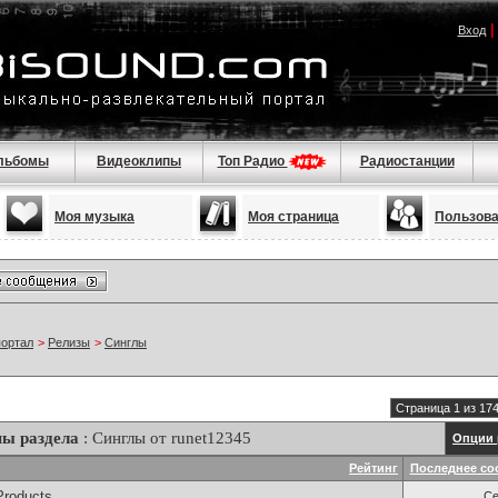
Вход
льбомы
Видеоклипы
Топ Радио
Радиостанции
Моя музыка
Моя страница
Пользов
портал
>
Релизы
>
Синглы
Страница 1 из 17
ы раздела
: Синглы от runet12345
Опции 
Рейтинг
Последнее со
Products
Се