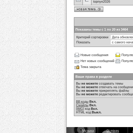
topnye2026
Показаны темы с 1 по 20 из 3464
Критерий сортировки
Показать
Новые сообщения
Популя
Нет новых сообщений
Популя
Тема закрыта
Ваши права в разделе
Вы
не можете
создавать темы
Вы
не можете
отвечать на сообщен
Вы
не можете
прикреплять файлы
Вы
не можете
редактировать сообщ
BB коды
Вкл.
Смайлы
Вкл.
[IMG]
код
Вкл.
HTML код
Выкл.
Музыка
Dj mixes