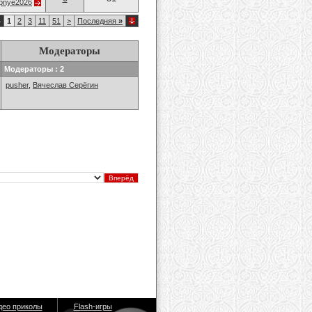
opnye2026
4
1
2
3
11
51
>
Последняя
»
Модераторы
Модераторы : 2
pusher
,
Вячеслав Серёгин
део приколы
Flash-игры