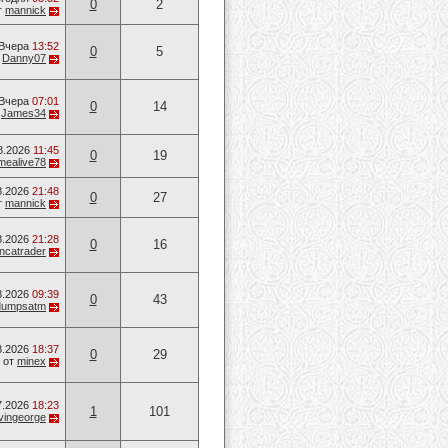
0
2
т
mannick
Вчера
13:52
0
5
т
Danny07
Вчера
07:01
0
14
т
James34
8.2026
11:45
0
19
mealive78
8.2026
21:48
0
27
т
mannick
8.2026
21:28
0
16
ancatrader
8.2026
09:39
0
43
dumpsatm
8.2026
18:37
0
29
от
minex
7.2026
18:23
1
101
vingeorge