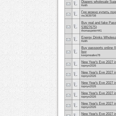
Diapers wholesale Supp
Keith
Где можно купить по
mc3639708
Buy real and fake Pas
53827675)
thomaspeter441
Energy Drinks Wholesa
Keith
Buy passports online 
buy
keepmealive78
New Year's Eve 2027 i
topnye2026
New Year's Eve 2027 in
topnye2026
New Year's Eve 2027 in
topnye2026
New Year's Eve 2027 i
topnye2026
New Year's Eve 2027 i
topnye2026
New Year's Eve 2027 