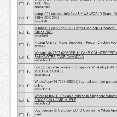
APB, Now
blancatrader
dumps201.net>sell info fullz UK US WORLD Scans Dri
SSN+DOB 2026
hotseller68
dumps101.com:Top Cvv Dumps Pin Shop - Updated Fre
Online 2026
hotseller68
Frozen Chicken Paws Suppliers - Frozen Chicken Feet
mannick
Wasap(+44 7397 620325)BUY FAKE COUNTERFEI
BANKNOTES,FAKE CANADAIN
makeolise11
buy 1L Caluanie oxidize in Singapore WhatsApp(+44
MUELEAR OXIDIZ
makeolise11
WhatsApp(+44 7397 620325)Buy real and fake passpor
online
makeolise11
Where to buy 1L Caluanie oxidize in Singapore What
620325)CALUANIE MUELE
makeolise11
Buy german ID Card,buy EU ID Card online WhatsApp
card