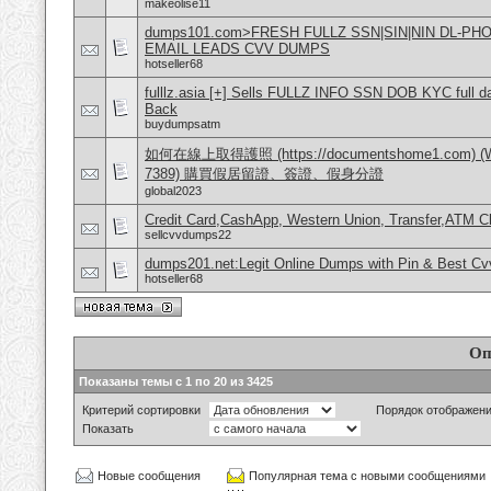
makeolise11
dumps101.com>FRESH FULLZ SSN|SIN|NIN DL-P
EMAIL LEADS CVV DUMPS
hotseller68
fulllz.asia [+] Sells FULLZ INFO SSN DOB KYC full da
Back
buydumpsatm
如何在線上取得護照 (https://documentshome1.com) (Wh
7389) 購買假居留證、簽證、假身分證
global2023
Credit Card,CashApp, Western Union, Transfer,ATM C
sellcvvdumps22
dumps201.net:Legit Online Dumps with Pin & Best C
hotseller68
Оп
Показаны темы с 1 по 20 из 3425
Критерий сортировки
Порядок отображен
Показать
Новые сообщения
Популярная тема с новыми сообщениями