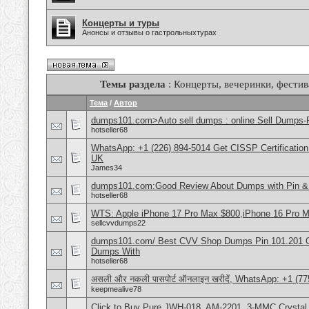
Концерты и туры
Анонсы и отзывы о гастрольныхтурах
Темы раздела
: Концерты, вечеринки, фестив
Тема
/
Автор
dumps101.com>Auto sell dumps : online Sell Dumps-F
hotseller68
WhatsApp: +1 (226) 894-5014​ Get CISSP Certification
UK
James34
dumps101.com:Good Review About Dumps with Pin & 
hotseller68
WTS: Apple iPhone 17 Pro Max $800,iPhone 16 Pro 
sellcvvdumps22
dumps101.com/ Best CVV Shop Dumps Pin 101.201 Onl
Dumps With
hotseller68
असली और नकली पासपोर्ट ऑनलाइन खरीदें, WhatsApp: +1 (77
keepmealive78
Click to Buy Pure JWH-018, AM-2201, 3-MMC Crystal