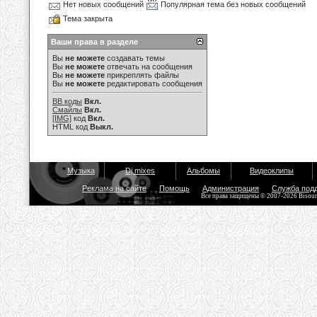
Нет новых сообщений
Популярная тема без новых сообщений
Тема закрыта
Ваши права в разделе
Вы
не можете
создавать темы
Вы
не можете
отвечать на сообщения
Вы
не можете
прикреплять файлы
Вы
не можете
редактировать сообщения
BB коды
Вкл.
Смайлы
Вкл.
[IMG]
код
Вкл.
HTML код
Выкл.
Музыка
Dj mixes
Альбомы
Видеоклипы
Реклама на сайте
Помощь
Администрация
Служба под
Все права защищены © 2007-2026 Bisou