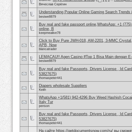
Вячеслав Серёгин
Understanding Popular Online Gaming Search Trends 
besiwe8879
Buy real and fake passport online,WhatsApp: +1 (775
online, B
keepmealive78
Click to Buy Pure JWH-018, AM-2201, 3-MMC Crystal
APB, Now
blancatrader
LEMACAU!! Agen Casino #Top 1 Bisa Main dengan E-
besiwe8879
Buy real and fake Passports, Drivers License , Id
53827675)
thomaspeter441
Diapers wholesale Suppliers
Keith
WhatsApp +1(581) 942-4296 Buy Weed Hashish Cocai
Italy Tur
penson
Buy real and fake Passports, Drivers License , Id
53827675)
thomaspeter441
На сайте https://getdocumentsnow.com/ru/ вы сможе