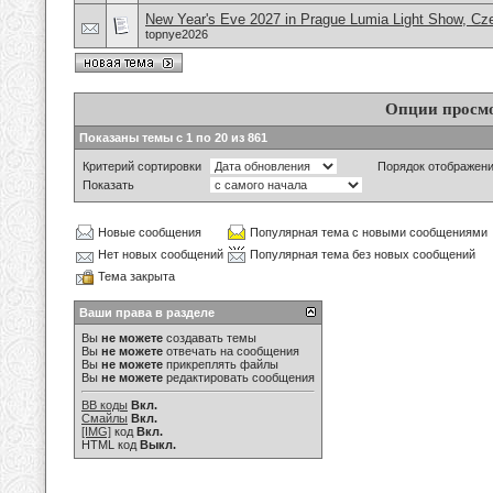
New Year's Eve 2027 in Prague Lumia Light Show, Cz
topnye2026
Опции просм
Показаны темы с 1 по 20 из 861
Критерий сортировки
Порядок отображен
Показать
Новые сообщения
Популярная тема с новыми сообщениями
Нет новых сообщений
Популярная тема без новых сообщений
Тема закрыта
Ваши права в разделе
Вы
не можете
создавать темы
Вы
не можете
отвечать на сообщения
Вы
не можете
прикреплять файлы
Вы
не можете
редактировать сообщения
BB коды
Вкл.
Смайлы
Вкл.
[IMG]
код
Вкл.
HTML код
Выкл.