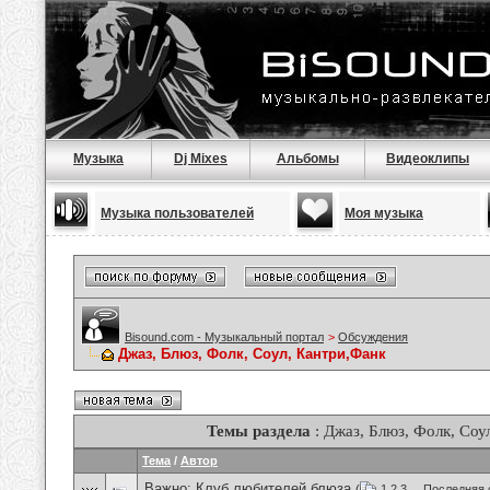
Музыка
Dj Mixes
Альбомы
Видеоклипы
Музыка пользователей
Моя музыка
Bisound.com - Музыкальный портал
>
Обсуждения
Джаз, Блюз, Фолк, Соул, Кантри,Фанк
Темы раздела
: Джаз, Блюз, Фолк, Соу
Тема
/
Автор
Важно:
Клуб любителей блюза
(
1
2
3
...
Последняя 