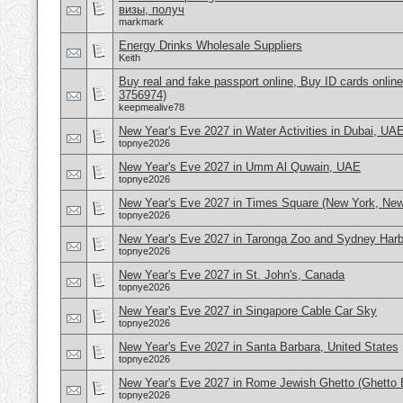
визы, получ
markmark
Energy Drinks Wholesale Suppliers
Keith
Buy real and fake passport online, Buy ID cards onli
3756974)
keepmealive78
New Year's Eve 2027 in Water Activities in Dubai, UA
topnye2026
New Year's Eve 2027 in Umm Al Quwain, UAE
topnye2026
New Year's Eve 2027 in Times Square (New York, Ne
topnye2026
New Year's Eve 2027 in Taronga Zoo and Sydney Harbo
topnye2026
New Year's Eve 2027 in St. John's, Canada
topnye2026
New Year's Eve 2027 in Singapore Cable Car Sky
topnye2026
New Year's Eve 2027 in Santa Barbara, United States
topnye2026
New Year's Eve 2027 in Rome Jewish Ghetto (Ghetto E
topnye2026