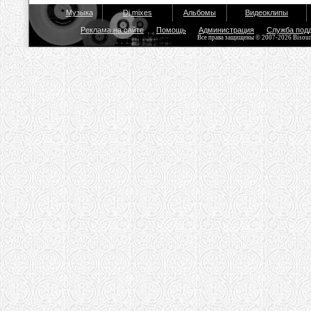
Музыка
Dj mixes
Альбомы
Видеоклипы
Реклама на сайте
Помощь
Администрация
Служба под
Все права защищены © 2007-2026 Bisou