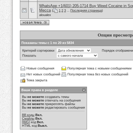
WhatsApp +1(601) 205-1714 Buy Weed Cocaine in Sou
Mecca
(
1
2
3
...
Последняя страница
)
aloualex
Опции просмотр
Показаны темы с 1 по 20 из 5834
Критерий сортировки
Порядок отображен
Показать
Новые сообщения
Популярная тема с новыми сообщениями
Нет новых сообщений
Популярная тема без новых сообщений
Тема закрыта
Ваши права в разделе
Вы
не можете
создавать темы
Вы
не можете
отвечать на сообщения
Вы
не можете
прикреплять файлы
Вы
не можете
редактировать сообщения
BB коды
Вкл.
Смайлы
Вкл.
[IMG]
код
Вкл.
HTML код
Выкл.