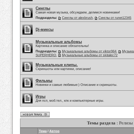
Синглы
Самая новая музыка, обсуждаем, делимся новинками!
Подразделы
:
Синглы от alexbrush
,
Синглы от runet12345
Dj-миксы
Музыкальные альбомы
Картинка и описание обязательны!
Подразделы
:
Музыкальные альбомы от viktor964
,
Музыка
SUPERHERO
,
Музыкальные альбомы от skitalec72
Музыкальные клипы.
Скриншоты или картинки, описание!
Фильмы
Новинки и самые любимые:) Описание и скриншоты.
Игры
Для псп, моб.тел., кпк и компьютерные игры.
Темы раздела
: Релизы
Тема
/
Автор