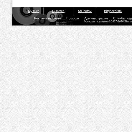
Музыка
Dj mixes
Альбомы
Видеоклипы
Реклама на сайте
Помощь
Администрация
Служба под
Все права защищены © 2007-2026 Bisou