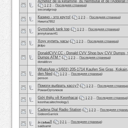
Achetez de la kétamine, du Nembutal et de l'Adderal
(
1
2
3
...
Последняя страница
)
seconalgroup
Казино - это круто!
(
1
2
3
...
Последняя страница
)
Никита7852
Gymshark tank top
(
1
2
3
...
Последняя страница
)
jennykanavi41
Хочу купить часы
(
1
2
3
...
Последняя страница
)
jikilpo
DonaldCVV.CC - Donald CVV Shop buy CVV Dumps, CC
Dumps ATM *
(
1
2
3
...
Последняя страница
)
donaldcvv
WhatsApp +1(601) 205-1714 Kaufen Sie Gras, Kokain,
den Nied
(
1
2
3
...
Последняя страница
)
penson
Помоги выбрать кассу?
(
1
2
3
...
Последняя страница
РоманОртолеков
Giới thiệu về Keonhacai
(
1
2
3
...
Последняя страница
)
keonhacaitechnology1
Cadena Dial Radio Station
(
1
2
3
...
Последняя страни
GideonGarrick
السعودية
(
3
2
1
...
Последняя страница
)
saidsamir