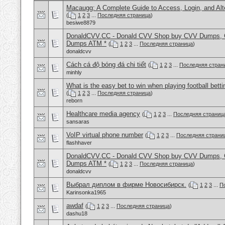
Macaugg: A Complete Guide to Access, Login, and Alte
(
1
2
3
...
Последняя страница
)
besiwe8879
DonaldCVV.CC - Donald CVV Shop buy CVV Dumps, CC
Dumps ATM *
(
1
2
3
...
Последняя страница
)
donaldcvv
Cách cá độ bóng đá chi tiết
(
1
2
3
...
Последняя стран
minhly
What is the easy bet to win when playing football betti
(
1
2
3
...
Последняя страница
)
reborn
Healthcare media agency
(
1
2
3
...
Последняя страниц
sansaras
VoIP virtual phone number
(
1
2
3
...
Последняя страни
flashhaver
DonaldCVV.CC - Donald CVV Shop buy CVV Dumps, CC
Dumps ATM *
(
1
2
3
...
Последняя страница
)
donaldcvv
Выбрал диплом в фирме Новосибирск.
(
1
2
3
...
П
Karinsonka1965
awdaf
(
1
2
3
...
Последняя страница
)
dashu18