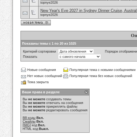
topnye2026
New Year's Eve 2027 in Sydney Dinner Cruise, Austral
topnye2026
Оп
Показаны темы с 1 по 20 из 1025
Критерий сортировки
Порядок отображен
Показать
Новые сообщения
Популярная тема с новыми сообщениями
Нет новых сообщений
Популярная тема без новых сообщений
Тема закрыта
Ваши права в разделе
Вы
не можете
создавать темы
Вы
не можете
отвечать на сообщения
Вы
не можете
прикреплять файлы
Вы
не можете
редактировать сообщения
BB коды
Вкл.
Смайлы
Вкл.
[IMG]
код
Вкл.
HTML код
Выкл.