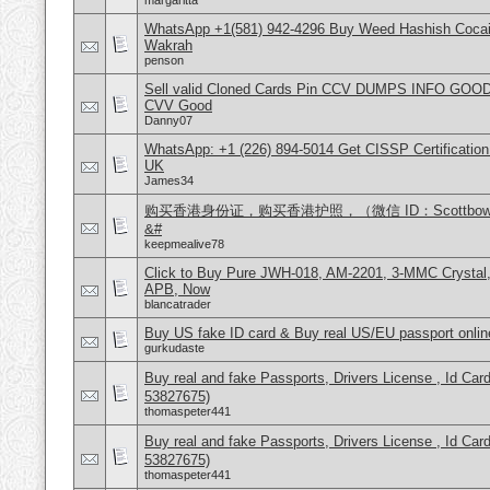
margaritta
WhatsApp +1(581) 942-4296 Buy Weed Hashish Cocain
Wakrah
penson
Sell valid Cloned Cards Pin CCV DUMPS INFO GOOD
CVV Good
Danny07
WhatsApp: +1 (226) 894-5014​ Get CISSP Certification
UK
James34
购买香港身份证，购买香港护照，（微信 ID：Scottbo
&#
keepmealive78
Click to Buy Pure JWH-018, AM-2201, 3-MMC Crysta
APB, Now
blancatrader
Buy US fake ID card & Buy real US/EU passport onlin
gurkudaste
Buy real and fake Passports, Drivers License , Id
53827675)
thomaspeter441
Buy real and fake Passports, Drivers License , Id
53827675)
thomaspeter441