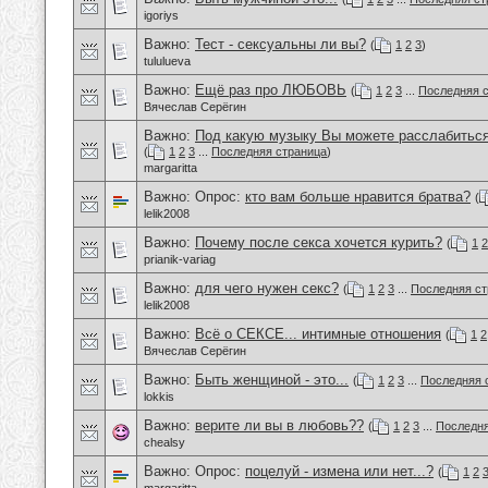
igoriys
Важно:
Тест - сексуальны ли вы?
(
1
2
3
)
tululueva
Важно:
Ещё раз про ЛЮБОВЬ
(
1
2
3
...
Последняя 
Вячеслав Серёгин
Важно:
Под какую музыку Вы можете расслабиться
(
1
2
3
...
Последняя страница
)
margaritta
Важно: Опрос:
кто вам больше нравится братва?
(
lelik2008
Важно:
Почему после секса хочется курить?
(
1
2
prianik-variag
Важно:
для чего нужен секс?
(
1
2
3
...
Последняя ст
lelik2008
Важно:
Всё о СЕКСЕ... интимные отношения
(
1
2
Вячеслав Серёгин
Важно:
Быть женщиной - это...
(
1
2
3
...
Последняя 
lokkis
Важно:
верите ли вы в любовь??
(
1
2
3
...
Последня
chealsy
Важно: Опрос:
поцелуй - измена или нет...?
(
1
2