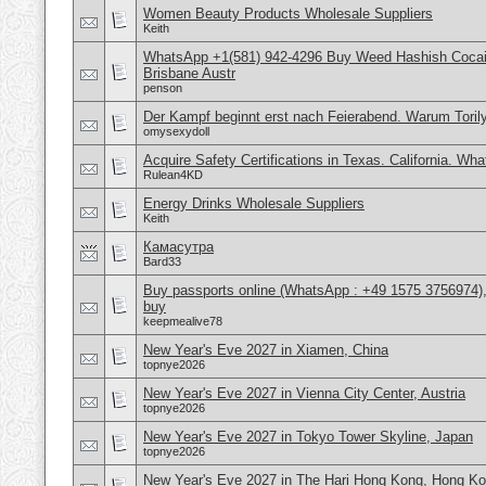
Women Beauty Products Wholesale Suppliers
Keith
WhatsApp +1(581) 942-4296 Buy Weed Hashish Cocai
Brisbane Austr
penson
Der Kampf beginnt erst nach Feierabend. Warum Torily
omysexydoll
Acquire Safety Certifications in Texas. California. Wh
Rulean4KD
Energy Drinks Wholesale Suppliers
Keith
Камасутра
Bard33
Buy passports online (WhatsApp : +49 1575 3756974),
buy
keepmealive78
New Year's Eve 2027 in Xiamen, China
topnye2026
New Year's Eve 2027 in Vienna City Center, Austria
topnye2026
New Year's Eve 2027 in Tokyo Tower Skyline, Japan
topnye2026
New Year's Eve 2027 in The Hari Hong Kong, Hong K