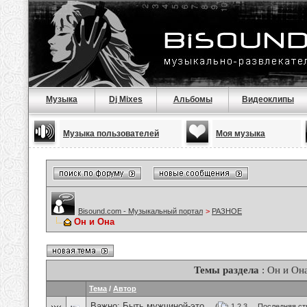
Музыка
Dj Mixes
Альбомы
Видеоклипы
Музыка пользователей
Моя музыка
Bisound.com - Музыкальный портал
>
РАЗНОЕ
Он и Она
Темы раздела
: Он и Он
Тема
/
Автор
Важно:
Быть мужчиной-это...
(
1
2
3
...
Последняя ст