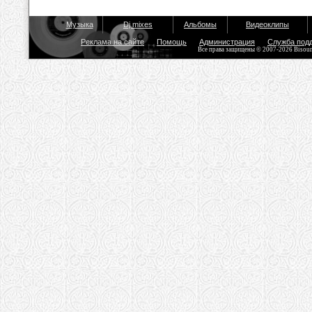
Музыка
Dj mixes
Альбомы
Видеоклипы
Реклама на сайте
Помощь
Администрация
Служба под
Все права защищены © 2007-2026 Bisou