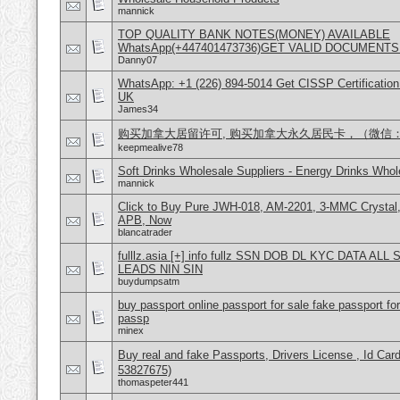
mannick
TOP QUALITY BANK NOTES(MONEY) AVAILABLE
WhatsApp(+447401473736)GET VALID DOCUMENTS
Danny07
WhatsApp: +1 (226) 894-5014​ Get CISSP Certification
UK
James34
购买加拿大居留许可, 购买加拿大永久居民卡，（微信：Scot
keepmealive78
Soft Drinks Wholesale Suppliers - Energy Drinks Whol
mannick
Click to Buy Pure JWH-018, AM-2201, 3-MMC Crysta
APB, Now
blancatrader
fulllz.asia [+] info fullz SSN DOB DL KYC DATA AL
LEADS NIN SIN
buydumpsatm
buy passport online passport for sale fake passport fo
passp
minex
Buy real and fake Passports, Drivers License , Id
53827675)
thomaspeter441