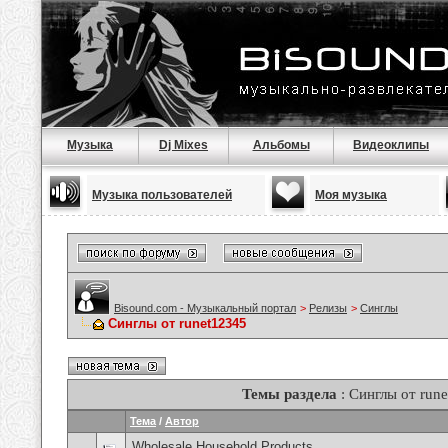
Музыка
Dj Mixes
Альбомы
Видеоклипы
Музыка пользователей
Моя музыка
Bisound.com - Музыкальный портал
>
Релизы
>
Синглы
Синглы от runet12345
Темы раздела
: Синглы от run
Тема
/
Автор
Wholesale Household Products