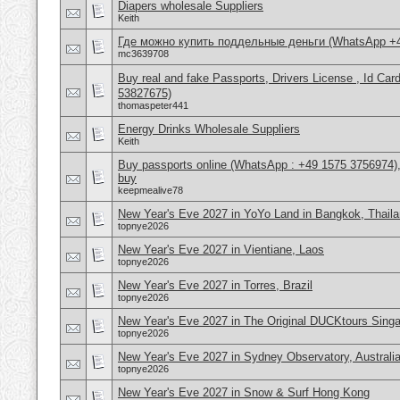
Diapers wholesale Suppliers
Keith
Где можно купить поддельные деньги (WhatsApp +
mc3639708
Buy real and fake Passports, Drivers License , Id
53827675)
thomaspeter441
Energy Drinks Wholesale Suppliers
Keith
Buy passports online (WhatsApp : +49 1575 3756974),
buy
keepmealive78
New Year's Eve 2027 in YoYo Land in Bangkok, Thail
topnye2026
New Year's Eve 2027 in Vientiane, Laos
topnye2026
New Year's Eve 2027 in Torres, Brazil
topnye2026
New Year's Eve 2027 in The Original DUCKtours Sing
topnye2026
New Year's Eve 2027 in Sydney Observatory, Australi
topnye2026
New Year's Eve 2027 in Snow & Surf Hong Kong