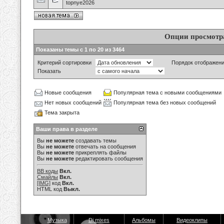
topnye2026
Опции просмотр
Показаны темы с 1 по 20 из 3464
Критерий сортировки
Порядок отображен
Показать
Новые сообщения
Популярная тема с новыми сообщениями
Нет новых сообщений
Популярная тема без новых сообщений
Тема закрыта
Ваши права в разделе
Вы
не можете
создавать темы
Вы
не можете
отвечать на сообщения
Вы
не можете
прикреплять файлы
Вы
не можете
редактировать сообщения
BB коды
Вкл.
Смайлы
Вкл.
[IMG]
код
Вкл.
HTML код
Выкл.
Музыка
Dj mixes
Альбомы
Видеоклипы