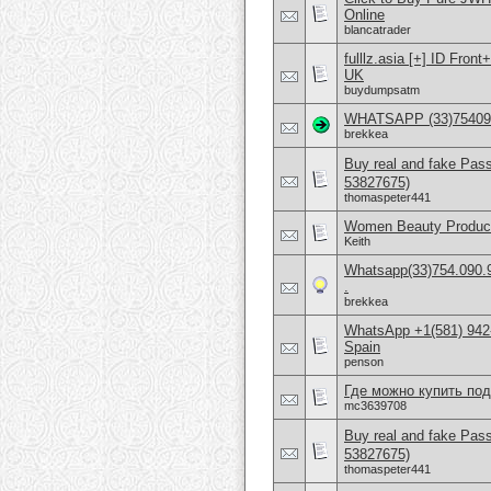
Online
blancatrader
fulllz.asia [+] ID Fr
UK
buydumpsatm
WHATSAPP (33)75409096
brekkea
Buy real and fake Pas
53827675)
thomaspeter441
Women Beauty Product
Keith
Whatsapp(33)754.090.9
.
brekkea
WhatsApp +1(581) 942-
Spain
penson
Где можно купить по
mc3639708
Buy real and fake Pas
53827675)
thomaspeter441