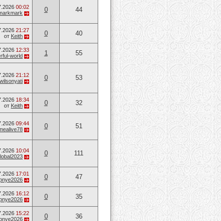
7.2026
00:02
0
44
markmark
7.2026
21:27
0
40
от
Keith
7.2026
12:33
1
55
ful-world
7.2026
21:12
0
53
wilsonyati
7.2026
18:34
0
32
от
Keith
7.2026
09:44
0
51
mealive78
7.2026
10:04
0
111
lobal2023
7.2026
17:01
0
47
opnye2026
7.2026
16:12
0
35
opnye2026
7.2026
15:22
0
36
opnye2026