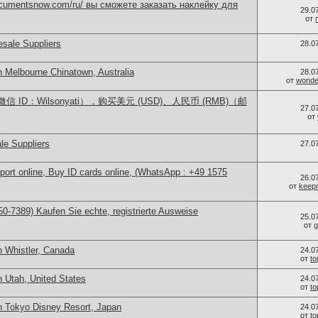
documentsnow.com/ru/ вы сможете заказать наклейку для
29.0
от
sale Suppliers
28.0
n Melbourne Chinatown, Australia
28.0
от
wonder
ID：Wilsonyati），购买美元 (USD)、人民币 (RMB)（邮
27.0
от
le Suppliers
27.0
port online, Buy ID cards online, (WhatsApp : +49 1575
26.0
от
keep
0-7389) Kaufen Sie echte, registrierte Ausweise
25.0
от
g
n Whistler, Canada
24.0
от
t
 Utah, United States
24.0
от
t
n Tokyo Disney Resort, Japan
24.0
от
t