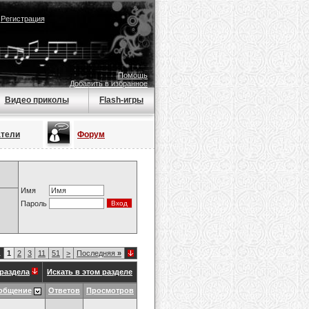
|
Регистрация
Помощь
Добавить в избранное
Видео приколы
Flash-игры
атели
Форум
Имя
Пароль
1
1
2
3
11
51
>
Последняя
»
раздела
Искать в этом разделе
общение
Ответов
Просмотров