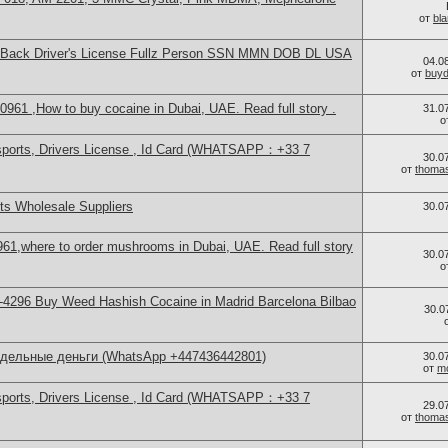
от
bl
ont+Back Driver's License Fullz Person SSN MMN DOB DL USA
04.0
от
buy
1 ,How to buy cocaine in Dubai, UAE. Read full story .
31.0
о
sports, Drivers License , Id Card (WHATSAPP：+33 7
30.0
от
thoma
s Wholesale Suppliers
30.0
61,where to order mushrooms in Dubai, UAE. Read full story
30.0
о
4296 Buy Weed Hashish Cocaine in Madrid Barcelona Bilbao
30.0
ддельные деньги (WhatsApp +447436442801)
30.0
от
m
sports, Drivers License , Id Card (WHATSAPP：+33 7
29.0
от
thoma