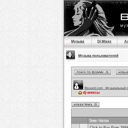
Музыка
Dj Mixes
А
Музыка пользователей
Bisound.com - Музыкальный 
dj-миксы
Тема
/
Автор
Click to Buy Pure JW