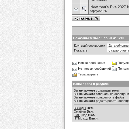
New Year's Eve 2027 
topnye2026
Показаны темы с 1 по 20 из 1210
Критерий сортировки
Показать
Новые сообщения
Популя
Нет новых сообщений
Популя
Тема закрыта
Ваши права в разделе
Вы
не можете
создавать темы
Вы
не можете
отвечать на сообщен
Вы
не можете
прикреплять файлы
Вы
не можете
редактировать сообщ
BB коды
Вкл.
Смайлы
Вкл.
[IMG]
код
Вкл.
HTML код
Выкл.