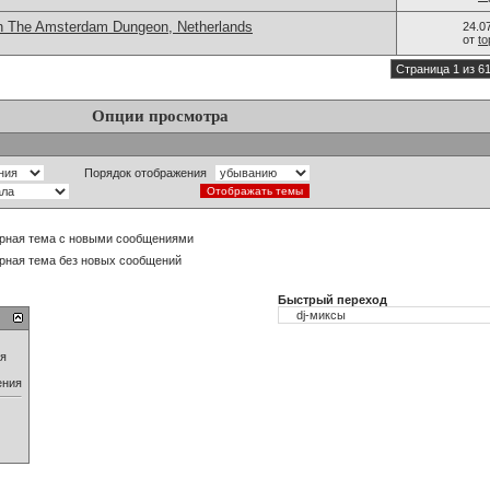
in The Amsterdam Dungeon, Netherlands
24.0
от
t
Страница 1 из 6
Опции просмотра
Порядок отображения
рная тема с новыми сообщениями
рная тема без новых сообщений
Быстрый переход
ия
ения