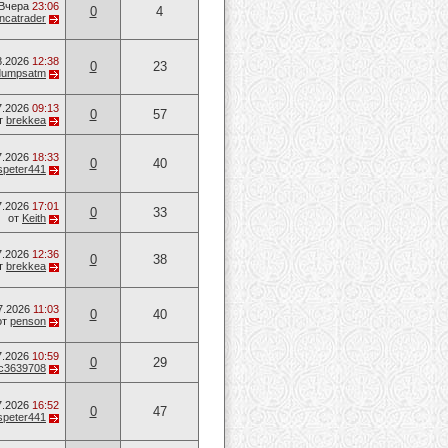
Вчера
23:06
0
4
ancatrader
8.2026
12:38
0
23
dumpsatm
7.2026
09:13
0
57
т
brekkea
7.2026
18:33
0
40
speter441
7.2026
17:01
0
33
от
Keith
7.2026
12:36
0
38
т
brekkea
7.2026
11:03
0
40
от
penson
7.2026
10:59
0
29
c3639708
7.2026
16:52
0
47
speter441