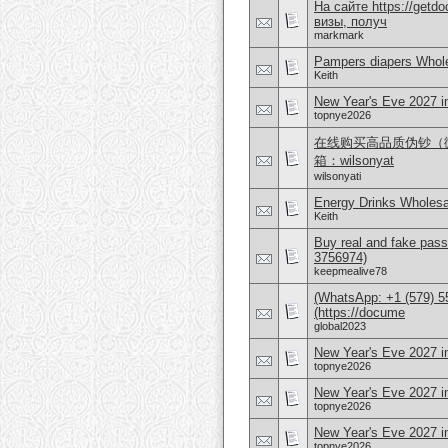
На сайте https://get
визы, получ
markmark
Pampers diapers Whole
Keith
New Year's Eve 2027 i
topnye2026
在线购买高品质伪钞（微信 
箱：wilsonyat
wilsonyati
Energy Drinks Wholesa
Keith
Buy real and fake pass
3756974)
keepmealive78
(WhatsApp: +1 (579) 55
(https://docume
global2023
New Year's Eve 2027 i
topnye2026
New Year's Eve 2027 in
topnye2026
New Year's Eve 2027 i
topnye2026