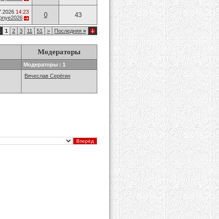
7.2026
14:23
0
43
opnye2026
1
1
2
3
11
51
>
Последняя
»
Модераторы
Модераторы : 1
Вячеслав Серёгин