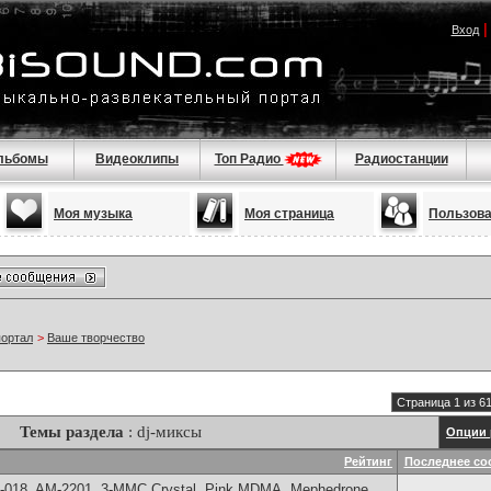
Вход
льбомы
Видеоклипы
Топ Радио
Радиостанции
Моя музыка
Моя страница
Пользов
портал
>
Ваше творчество
Страница 1 из 6
Темы раздела
: dj-миксы
Опции 
Рейтинг
Последнее со
H-018, AM-2201, 3-MMC Crystal, Pink MDMA, Mephedrone