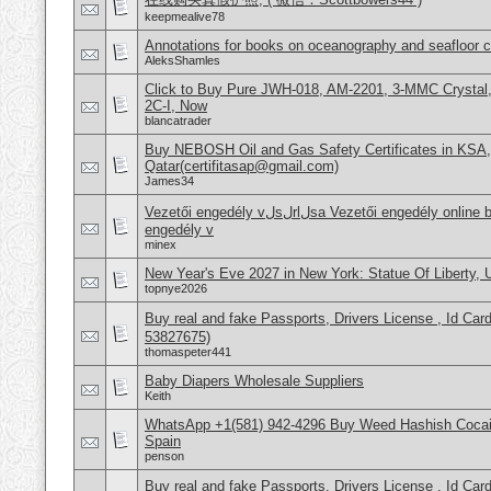
keepmealive78
Annotations for books on oceanography and seafloor 
AleksShamles
Click to Buy Pure JWH-018, AM-2201, 3-MMC Crysta
2C-I, Now
blancatrader
Buy NEBOSH Oil and Gas Safety Certificates in KSA
Qatar(certifitasap@gmail.com)
James34
Vezetői engedély vلsلrlلsa Vezetői engedély online beszerzése Hajَvezetői
engedély v
minex
New Year's Eve 2027 in New York: Statue Of Liberty,
topnye2026
Buy real and fake Passports, Drivers License , Id
53827675)
thomaspeter441
Baby Diapers Wholesale Suppliers
Keith
WhatsApp +1(581) 942-4296 Buy Weed Hashish Cocain
Spain
penson
Buy real and fake Passports, Drivers License , Id