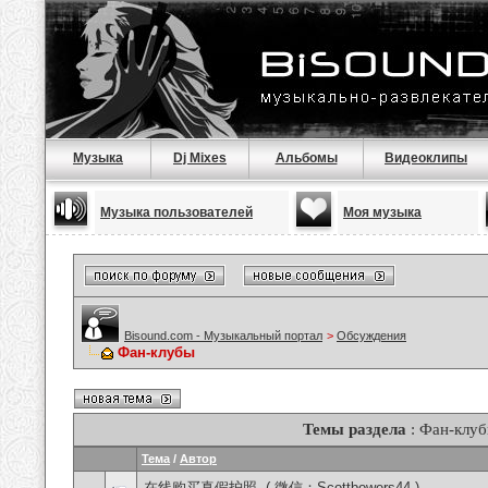
Музыка
Dj Mixes
Альбомы
Видеоклипы
Музыка пользователей
Моя музыка
Bisound.com - Музыкальный портал
>
Обсуждения
Фан-клубы
Темы раздела
: Фан-клу
Тема
/
Автор
在线购买真假护照, ( 微信：Scottbowers44 )