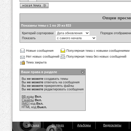
Опции просм
Показаны темы с 1 по 20 из 833
Критерий сортировки
Порядок отображен
Показать
Новые сообщения
Популярная тема с новыми сообщениями
Нет новых сообщений
Популярная тема без новых сообщений
Тема закрыта
Ваши права в разделе
Вы
не можете
создавать темы
Вы
не можете
отвечать на сообщения
Вы
не можете
прикреплять файлы
Вы
не можете
редактировать сообщения
BB коды
Вкл.
Смайлы
Вкл.
[IMG]
код
Вкл.
HTML код
Выкл.
Музыка
Dj mixes
Альбомы
Видеоклипы