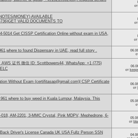
о
NOTES(MONEY) AVAILABLE
73736)GET VALID DOCUMENTS TO
о
-5014​ Get CISSP Certification Online without exam in USA,
о
1,where to found Dispensary in UAE, read full story .
06.0
о
S 证书 微信 ID: Scottbowers44, WhatsApp: +1 (775)
06.0
ELC
от
keep
tion Without Exam (certifitasap@gmail.com)| CSP Certificate
06.0
от
961 where to buy weed in Kuala Lumpur, Malaysia. This
05.0
о
H-018, AM-2201, 3-MMC Crystal, Pink MDPV, Mephedrone, 6-
05.0
от
bl
nt+Back Driver's License Canada UK USA Fullz Person SSN
04.0