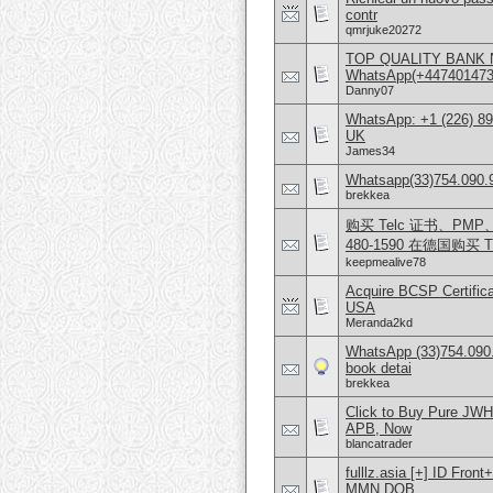
contr
qmrjuke20272
TOP QUALITY BANK 
WhatsApp(+4474014
Danny07
WhatsApp: +1 (226) 894
UK
James34
Whatsapp(33)754.090.96
brekkea
购买 Telc 证书、PMP、AW
480-1590 在德国购买 T
keepmealive78
Acquire BCSP Certifica
USA
Meranda2kd
WhatsApp (33)754.090.
book detai
brekkea
Click to Buy Pure JW
APB, Now
blancatrader
fulllz.asia [+] ID Fro
MMN DOB