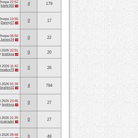
Вчера
22:52
4
179
т
folefir350
Вчера
13:55
0
17
т
Danny07
Вчера
06:50
0
22
т
James34
8.2026
22:51
0
20
т
brekkea
8.2026
11:42
0
26
mealive78
8.2026
01:39
4
794
Ibrahim32
8.2026
23:46
0
27
т
brekkea
8.2026
21:35
0
27
ancatrader
8.2026
09:48
0
49