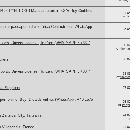
от
buy
94-5014*NEBOSH Manufacturers in KSA/ Buy Certified
04.0
от
R
mprar passaporte diplomático Contacte-nos WhatsApp
03.0
sports, Drivers License , Id Card (WHATSAPP：+33 7
30.0
от
thoma
liers
30.0
sports, Drivers License , Id Card (WHATSAPP：+33 7
29.0
от
thoma
le Suppliers
27.0
port online, Buy ID cards online, (WhatsApp : +49 1575
25.0
от
keep
 Zanzibar City, Tanzania
24.0
от
t
 Villeparisis, France
24.0