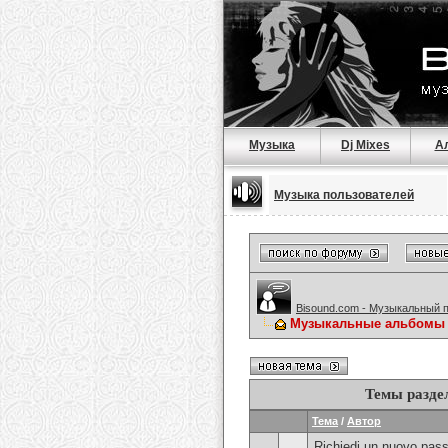
Музыка
Dj Mixes
А
Музыка пользователей
Bisound.com - Музыкальный 
Музыкальные альбомы
Темы разде
Тема
/
Автор
Richiedi un nuovo pass