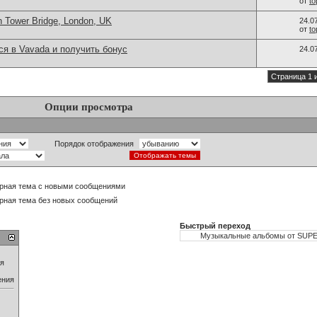
от
t
n Tower Bridge, London, UK
24.0
от
t
ся в Vavada и получить бонус
24.0
Страница 1 
Опции просмотра
Порядок отображения
рная тема с новыми сообщениями
рная тема без новых сообщений
Быстрый переход
ия
ения