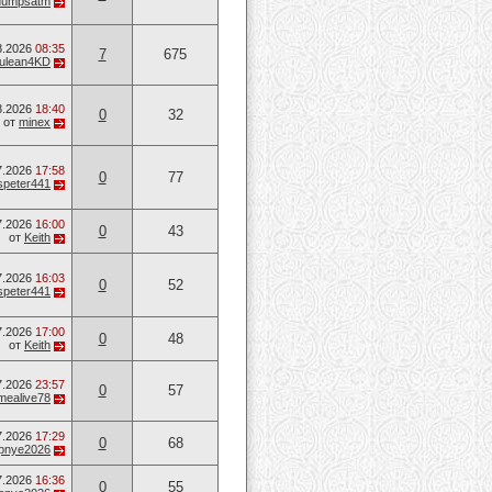
dumpsatm
8.2026
08:35
7
675
ulean4KD
8.2026
18:40
0
32
от
minex
7.2026
17:58
0
77
speter441
7.2026
16:00
0
43
от
Keith
7.2026
16:03
0
52
speter441
7.2026
17:00
0
48
от
Keith
7.2026
23:57
0
57
mealive78
7.2026
17:29
0
68
opnye2026
7.2026
16:36
0
55