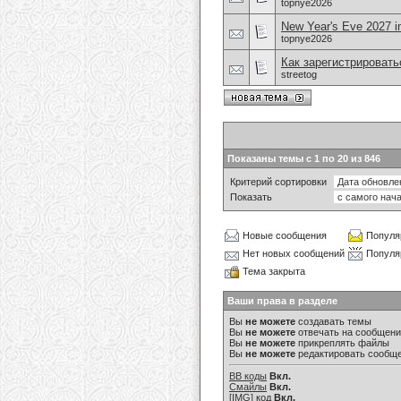
topnye2026
New Year's Eve 2027 i
topnye2026
Как зарегистрировать
streetog
Показаны темы с 1 по 20 из 846
Критерий сортировки
Показать
Новые сообщения
Популя
Нет новых сообщений
Популя
Тема закрыта
Ваши права в разделе
Вы
не можете
создавать темы
Вы
не можете
отвечать на сообщен
Вы
не можете
прикреплять файлы
Вы
не можете
редактировать сообщ
BB коды
Вкл.
Смайлы
Вкл.
[IMG]
код
Вкл.