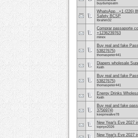
buydumpsatm
WhatsApp...+1 (226) 8
Safety BCSP
Ibrahim32
Comprar passaporte co
+1236239763
minex
Buy real and fake Pas
53827675)
thomaspeter441
Diapers wholesale Supp
Keith
Buy real and fake Pas
53827675)
thomaspeter441
Energy Drinks Wholesa
Keith
Buy real and fake pass
3756974)
keepmealive78
New Year's Eve 2027 in
topnye2026
New Year's Eve 2027 in