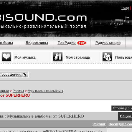
Вход
льбомы
Видеоклипы
Топ Радио
Радиостанции
Моя музыка
Моя страница
Пользов
портал
>
Релизы
>
Музыкальные альбомы
 от SUPERHERO
Страница 1 
ла
: Музыкальные альбомы от SUPERHERO
Опции 
Рейтинг
Последнее со
aporto, patente di guida, +4915219502430) Acquista denaro