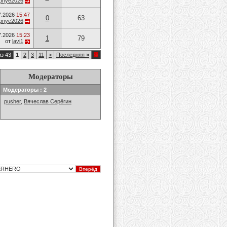
opnye2026
7.2026
15:47
0
63
opnye2026
7.2026
15:23
1
79
от
lavi1
из 43
1
2
3
11
>
Последняя
»
Модераторы
Модераторы : 2
pusher
,
Вячеслав Серёгин