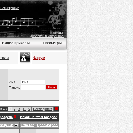
|
Регистрация
Помощь
Добавить в избранное
Видео приколы
Flash-игры
атели
Форум
Имя
Пароль
из 43
1
2
3
11
>
Последняя
»
раздела
Искать в этом разделе
общение
Ответов
Просмотров