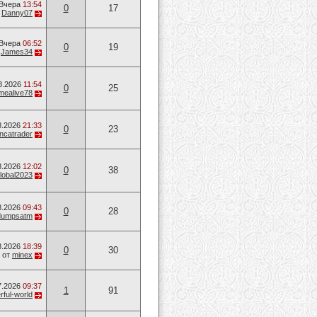
Вчера
13:54
0
17
т
Danny07
Вчера
06:52
0
19
т
James34
8.2026
11:54
0
25
mealive78
8.2026
21:33
0
23
ancatrader
8.2026
12:02
0
38
lobal2023
8.2026
09:43
0
28
dumpsatm
8.2026
18:39
0
30
от
minex
7.2026
09:37
1
91
ful-world