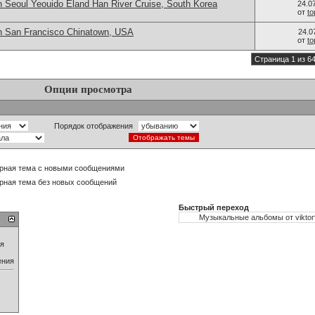
n Seoul Yeouido Eland Han River Cruise, South Korea
24.0
от
t
n San Francisco Chinatown, USA
24.0
от
t
Страница 1 из 6
Опции просмотра
Порядок отображения
рная тема с новыми сообщениями
рная тема без новых сообщений
Быстрый переход
ия
ения