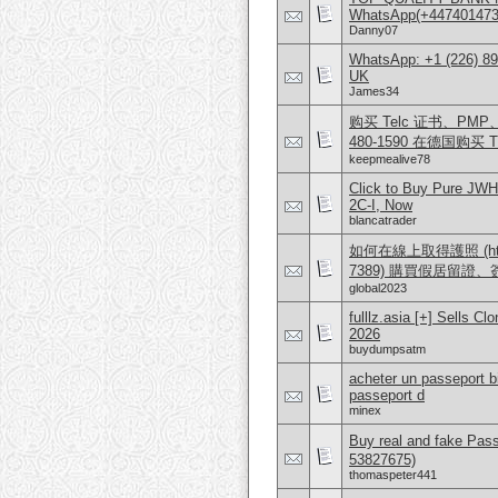
WhatsApp(+4474014
Danny07
WhatsApp: +1 (226) 894
UK
James34
购买 Telc 证书、PMP、AW
480-1590 在德国购买 T
keepmealive78
Click to Buy Pure JW
2C-I, Now
blancatrader
如何在線上取得護照 (https:/
7389) 購買假居留證
global2023
fulllz.asia [+] Sells
2026
buydumpsatm
acheter un passeport b
passeport d
minex
Buy real and fake Pas
53827675)
thomaspeter441