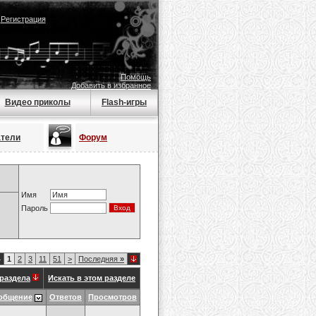
|
Регистрация
Помощь
Добавить в избранное
Видео приколы
Flash-игры
атели
Форум
Имя
Пароль
4
1
2
3
11
51
>
Последняя
»
раздела
Искать в этом разделе
общение
Ответов
Просмотров