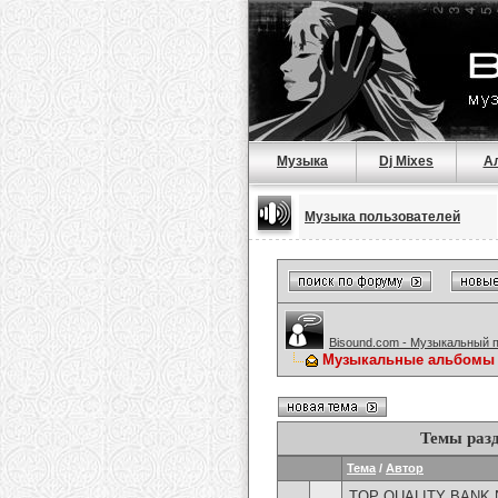
Музыка
Dj Mixes
А
Музыка пользователей
Bisound.com - Музыкальный 
Музыкальные альбомы о
Темы раз
Тема
/
Автор
TOP QUALITY BANK 