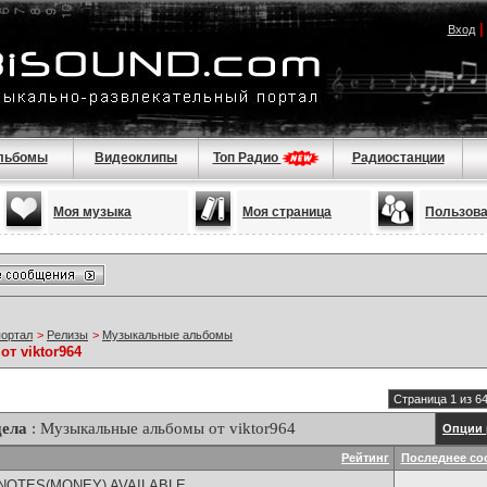
Вход
льбомы
Видеоклипы
Топ Радио
Радиостанции
Моя музыка
Моя страница
Пользов
портал
>
Релизы
>
Музыкальные альбомы
т viktor964
Страница 1 из 6
дела
: Музыкальные альбомы от viktor964
Опции 
Рейтинг
Последнее со
NOTES(MONEY) AVAILABLE