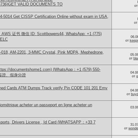
73736)GET VALID DOCUMENTS TO
о
-5014​ Get CISSP Certification Online without exam in USA,
о
S 证书 微信 ID: Scottbowers44, WhatsApp: +1 (775)
06.0
ELC
от
keep
H-018, AM-2201, 3-MMC Crystal, Pink MDPA, Mephedrone,
05.0
от
bl
/documentshome1.com) (WhatsApp：+1 (579) 550-
04.0
、簽證、假身分證
от
g
 Cloned Cards ATM Dumps Track verify Pin CODE 101 201 Emv
04.0
от
buy
iométrique acheter un passeport en ligne acheter un
03.0
sports, Drivers License , Id Card (WHATSAPP：+33 7
31.0
от
wonder