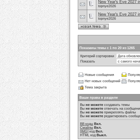
New Year's Eve 2027 i
topnye2026
New Year's Eve 2027 i
topnye2026
Показаны темы с 1 по 20 из 1265
Критерий сортировки
Показать
Новые сообщения
Популя
Нет новых сообщений
Популя
Тема закрыта
Ваши права в разделе
Вы
не можете
создавать темы
Вы
не можете
отвечать на сообщен
Вы
не можете
прикреплять файлы
Вы
не можете
редактировать сообщ
BB коды
Вкл.
Смайлы
Вкл.
[IMG]
код
Вкл.
HTML код
Выкл.