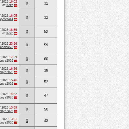
7.2026
16:02
0
31
от
Keith
7.2026
16:05
0
32
speter441
7.2026
16:59
0
52
от
Keith
7.2026
23:56
0
59
mealive78
7.2026
17:29
0
60
opnye2026
7.2026
16:36
0
39
opnye2026
7.2026
15:46
0
52
opnye2026
7.2026
14:52
0
47
opnye2026
7.2026
13:59
0
50
opnye2026
7.2026
13:01
0
48
opnye2026