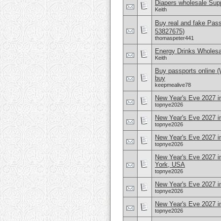
Diapers wholesale Supp
Keith
Buy real and fake Pas
53827675)
thomaspeter441
Energy Drinks Wholesa
Keith
Buy passports online 
buy
keepmealive78
New Year's Eve 2027 in
topnye2026
New Year's Eve 2027 in
topnye2026
New Year's Eve 2027 i
topnye2026
New Year's Eve 2027 i
York, USA
topnye2026
New Year's Eve 2027 i
topnye2026
New Year's Eve 2027 i
topnye2026