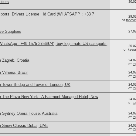
liers
30.0
sports, Drivers License , Id Card (WHATSAPP：+33 7
29.0
от
thoma
le Suppliers
27.0
(WhatsApp : +49 1575 3756974), buy legitimate US passports,
25.0
от
keep
 Zagreb, Croatia
24.0
от
t
 Vilhena, Brazil
24.0
от
t
n Tower Bridge and Tower of London, UK
24.0
от
t
n The Plaza New York - A Fairmont Managed Hotel, New
24.0
от
t
n Sydney Opera House, Australia
24.0
от
t
n Snow Classic Dubai, UAE
24.0
от
t