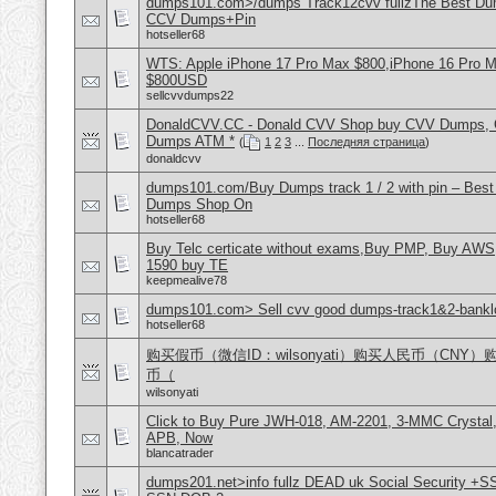
dumps101.com>/dumps Track12cvv fullzThe Best D
CCV Dumps+Pin
hotseller68
WTS: Apple iPhone 17 Pro Max $800,iPhone 16 Pro 
$800USD
sellcvvdumps22
DonaldCVV.CC - Donald CVV Shop buy CVV Dumps, CC
Dumps ATM *
(
1
2
3
...
Последняя страница
)
donaldcvv
dumps101.com/Buy Dumps track 1 / 2 with pin – Best
Dumps Shop On
hotseller68
Buy Telc certicate without exams,Buy PMP, Buy AWS
1590 buy TE
keepmealive78
dumps101.com> Sell cvv good dumps-track1&2-banklo
hotseller68
购买假币（微信ID：wilsonyati）购买人民币（CNY
币（
wilsonyati
Click to Buy Pure JWH-018, AM-2201, 3-MMC Crystal
APB, Now
blancatrader
dumps201.net>info fullz DEAD uk Social Security +S