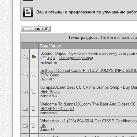
Ваши отзывы и предложения по улучшению рабо
Темы раздела
: Помогите нам ста
Тема
/
Автор
Важно: Опрос:
Нужно ли менять систему статусов
(
1
2
3
...
Последняя страница
)
tech-admin
Sell valid Cloned Cards Pin CCV DUMPS INFO GOOD
CVV Good
Danny07
dumps201.net:Best CC CVV & Dumps Shop - Buy Dump
High Balan
hotseller68
Welcome To dumps101.com The Best And Oldest CC
HIGHEST Quality !
hotseller68
WhatsApp: +1 (226) 894-5014​ Get CISSP Certification
UK
James34