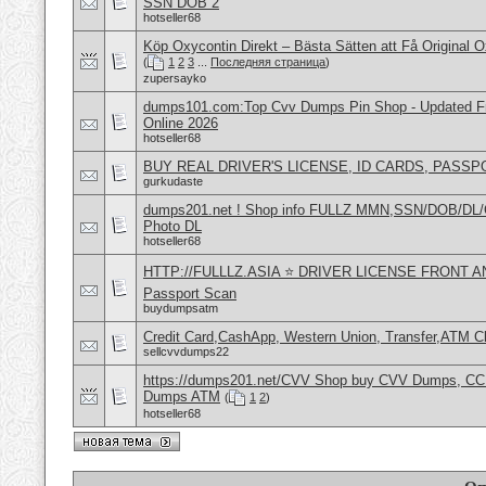
SSN DOB 2
hotseller68
Köp Oxycontin Direkt – Bästa Sätten att Få Original 
(
1
2
3
...
Последняя страница
)
zupersayko
dumps101.com:Top Cvv Dumps Pin Shop - Updated Fre
Online 2026
hotseller68
BUY REAL DRIVER'S LICENSE, ID CARDS, PASSP
gurkudaste
dumps201.net ! Shop info FULLZ MMN,SSN/DOB/DL/
Photo DL
hotseller68
HTTP://FULLLZ.ASIA ⭐️ DRIVER LICENSE FRONT 
Passport Scan
buydumpsatm
Credit Card,CashApp, Western Union, Transfer,ATM C
sellcvvdumps22
https://dumps201.net/CVV Shop buy CVV Dumps, CC F
Dumps ATM
(
1
2
)
hotseller68