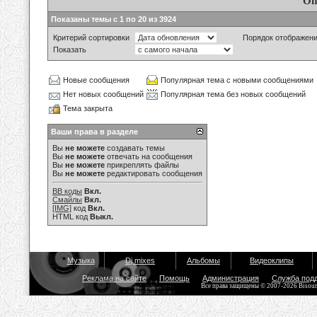
Оп
Показаны темы с 1 по 20 из 3924
Критерий сортировки
Порядок отображен
Показать
Новые сообщения
Популярная тема с новыми сообщениями
Нет новых сообщений
Популярная тема без новых сообщений
Тема закрыта
Ваши права в разделе
Вы
не можете
создавать темы
Вы
не можете
отвечать на сообщения
Вы
не можете
прикреплять файлы
Вы
не можете
редактировать сообщения
BB коды
Вкл.
Смайлы
Вкл.
[IMG]
код
Вкл.
HTML код
Выкл.
Музыка
Dj mixes
Альбомы
Видеоклипы
Реклама на сайте
Помощь
Администрация
Служба под
Все права защищены © 2007-2026 Bisou