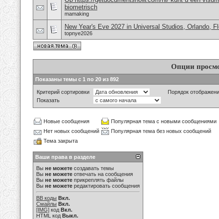
biometrisch
mamaking
New Year's Eve 2027 in Universal Studios, Orlando, F
topnye2026
Опции просм
Показаны темы с 1 по 20 из 892
Критерий сортировки
Порядок отображен
Показать
Новые сообщения
Популярная тема с новыми сообщениями
Нет новых сообщений
Популярная тема без новых сообщений
Тема закрыта
Ваши права в разделе
Вы
не можете
создавать темы
Вы
не можете
отвечать на сообщения
Вы
не можете
прикреплять файлы
Вы
не можете
редактировать сообщения
BB коды
Вкл.
Смайлы
Вкл.
[IMG]
код
Вкл.
HTML код
Выкл.