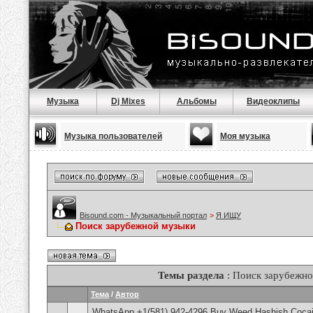
Музыка
Dj Mixes
Альбомы
Видеоклипы
Музыка пользователей
Моя музыка
Bisound.com - Музыкальный портал
>
Я ИЩУ
Поиск зарубежной музыки
Темы раздела
: Поиск зарубежн
Тема
/
Автор
WhatsApp +1(581) 942-4296 Buy Weed Hashish Cocai