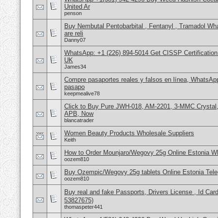
United Ar
penson
Buy Nembutal Pentobarbital , Fentanyl , Tramadol 
are reli
Danny07
WhatsApp: +1 (226) 894-5014​ Get CISSP Certification
UK
James34
Compre pasaportes reales y falsos en línea, WhatsAp
pasapo
keepmealive78
Click to Buy Pure JWH-018, AM-2201, 3-MMC Crystal
APB, Now
blancatrader
Women Beauty Products Wholesale Suppliers
Keith
How to Order Mounjaro/Wegovy 25g Online Estonia
oozem810
Buy Ozempic/Wegovy 25g tablets Online Estonia Tele
oozem810
Buy real and fake Passports, Drivers License , Id
53827675)
thomaspeter441