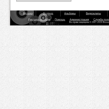
Музыка
Dj mixes
Альбомы
Видеоклипы
Реклама на сайте
Помощь
Администрация
Служба под
Все права защищены © 2007-2026 Bisou