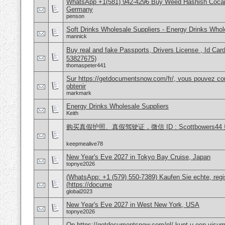
WhatsApp +1(581) 942-4296 Buy Weed Hashish Cocai
Germany
penson
Soft Drinks Wholesale Suppliers - Energy Drinks Whol
mannick
Buy real and fake Passports, Drivers License , Id
53827675)
thomaspeter441
Sur https://getdocumentsnow.com/fr/, vous pouvez co
obtenir
markmark
Energy Drinks Wholesale Suppliers
Keith
购买真假护照、真假驾驶证，微信 ID : Scottbower
keepmealive78
New Year's Eve 2027 in Tokyo Bay Cruise, Japan
topnye2026
(WhatsApp: +1 (579) 550-7389) Kaufen Sie echte, regi
(https://docume
global2023
New Year's Eve 2027 in West New York, USA
topnye2026
Op https://getdocumentsnow.com/nl/ kunt u een visums