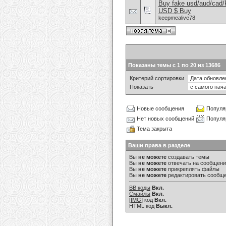
Buy fake usd/aud/cad
USD $ Buy
keepmealive78
Показаны темы с 1 по 20 из 13686
Критерий сортировки
Показать
Новые сообщения
Популя
Нет новых сообщений
Популя
Тема закрыта
Ваши права в разделе
Вы
не можете
создавать темы
Вы
не можете
отвечать на сообщен
Вы
не можете
прикреплять файлы
Вы
не можете
редактировать сообщ
BB коды
Вкл.
Смайлы
Вкл.
[IMG]
код
Вкл.
HTML код
Выкл.