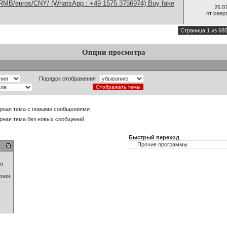
/RMB/euros/CNY/ (WhatsApp : +49 1575 3756974) Buy fake
26.0
от
keep
Страница 1 из 68
Опции просмотра
Порядок отображения
рная тема с новыми сообщениями
рная тема без новых сообщений
Быстрый переход
ия
ения