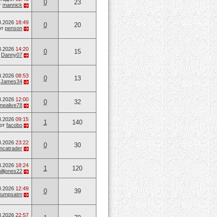
0
23
т
mannick
8.2026
18:49
0
20
от
penson
8.2026
14:20
0
15
т
Danny07
8.2026
08:53
0
13
т
James34
8.2026
12:00
0
32
mealive78
8.2026
09:15
1
140
от
facobo
8.2026
23:22
0
30
ancatrader
8.2026
18:24
1
120
illjones22
8.2026
12:49
0
39
dumpsatm
8.2026
22:57