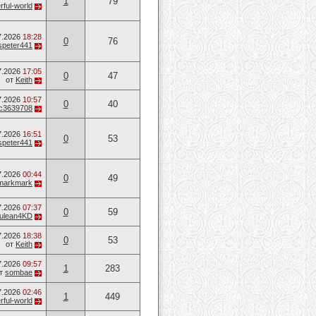
1
79
ful-world
7.2026
18:28
0
76
speter441
7.2026
17:05
0
47
от
Keith
7.2026
10:57
0
40
c3639708
7.2026
16:51
0
53
speter441
7.2026
00:44
0
49
markmark
7.2026
07:37
0
59
ulean4KD
7.2026
18:38
0
53
от
Keith
7.2026
09:57
1
283
т
sombae
7.2026
02:46
1
449
ful-world