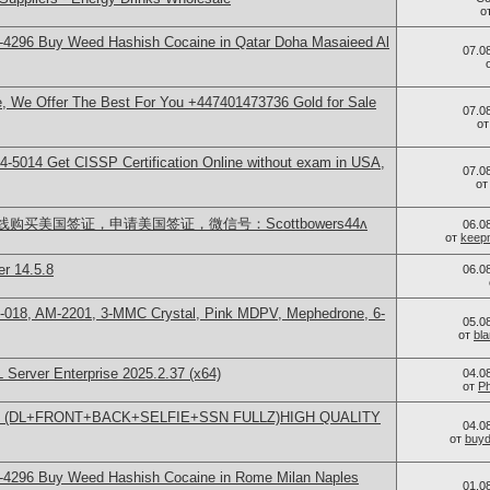
о
-4296 Buy Weed Hashish Cocaine in Qatar Doha Masaieed Al
07.0
le, We Offer The Best For You +447401473736 Gold for Sale
07.0
о
-5014​ Get CISSP Certification Online without exam in USA,
07.0
о
买美国签证，申请美国签证，微信号：Scottbowers44ʌ
06.0
от
keep
er 14.5.8
06.0
H-018, AM-2201, 3-MMC Crystal, Pink MDPV, Mephedrone, 6-
05.0
от
bl
 Server Enterprise 2025.2.37 (x64)
04.0
от
Ph
LLING (DL+FRONT+BACK+SELFIE+SSN FULLZ)HIGH QUALITY
04.0
от
buy
-4296 Buy Weed Hashish Cocaine in Rome Milan Naples
01.0