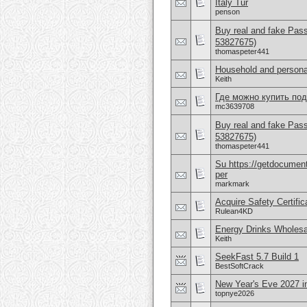
Italy Tur
penson
Buy real and fake Pas
53827675)
thomaspeter441
Household and persona
Keith
Где можно купить по
mc3639708
Buy real and fake Pas
53827675)
thomaspeter441
Su https://getdocuments
per
markmark
Acquire Safety Certifi
Rulean4KD
Energy Drinks Wholesa
Keith
SeekFast 5.7 Build 1
BestSoftCrack
New Year's Eve 2027
topnye2026