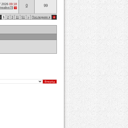
7.2026
09:18
0
99
mealive78
5
1
2
3
11
51
>
Последняя
»