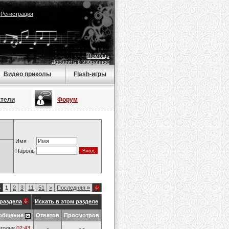
|
Регистрация
Помощь
Добавить в избранное
Видео приколы
Flash-игры
атели
Форум
Имя
Пароль
5
1
2
3
11
51
>
Последняя
»
раздела
Искать в этом разделе
общение
Ответов
Просмотров
годня
02:43