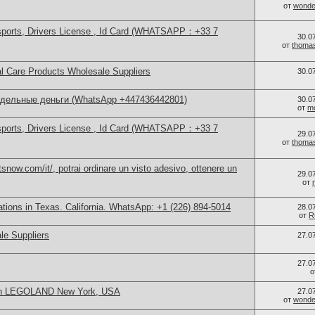
от
wonder
sports, Drivers License , Id Card (WHATSAPP：+33 7
30.0
от
thoma
l Care Products Wholesale Suppliers
30.0
ддельные деньги (WhatsApp +447436442801)
30.0
от
m
sports, Drivers License , Id Card (WHATSAPP：+33 7
29.0
от
thoma
now.com/it/, potrai ordinare un visto adesivo, ottenere un
29.0
от
cations in Texas. California. WhatsApp: +1 (226) 894-5014
28.0
от
R
le Suppliers
27.0
27.0
о
 in LEGOLAND New York, USA
27.0
от
wonder