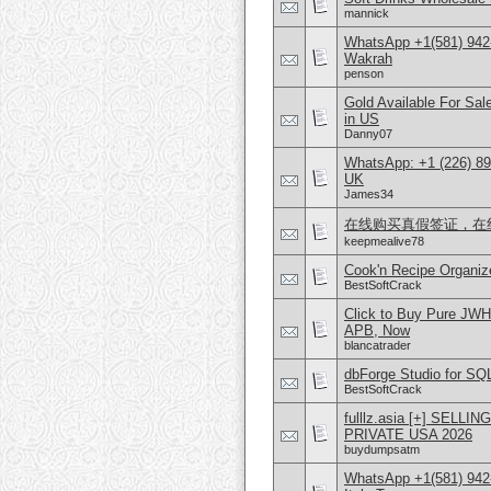
mannick
WhatsApp +1(581) 942
Wakrah
penson
Gold Available For Sa
in US
Danny07
WhatsApp: +1 (226) 894
UK
James34
在线购买真假签证，在线购
keepmealive78
Cook'n Recipe Organiz
BestSoftCrack
Click to Buy Pure JW
APB, Now
blancatrader
dbForge Studio for SQL
BestSoftCrack
fulllz.asia [+] SE
PRIVATE USA 2026
buydumpsatm
WhatsApp +1(581) 942