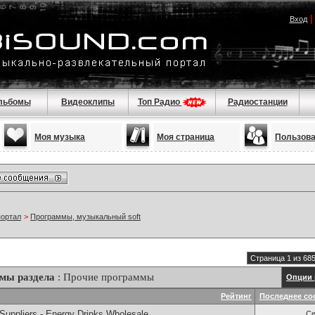
Вход
льбомы
Видеоклипы
Топ Радио
Радиостанции
Моя музыка
Моя страница
Пользов
портал
>
Программы, музыкальный soft
Страница 1 из 68
мы раздела
: Прочие программы
Опции 
Рейтинг
Последнее со
Suppliers - Energy Drinks Wholesale
Се