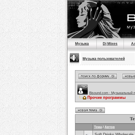
Музыка
Dj Mixes
А
Музыка пользователей
Bisound.com - Музыкальный 
Прочие программы
Те
Тема
/
Автор
Soft Drinks Wholesale 