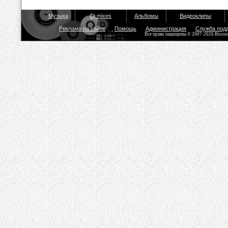
Музыка
Dj mixes
Альбомы
Видеоклипы
Реклама на сайте
Помощь
Администрация
Служба под
Все права защищены © 2007-2026 Bisou