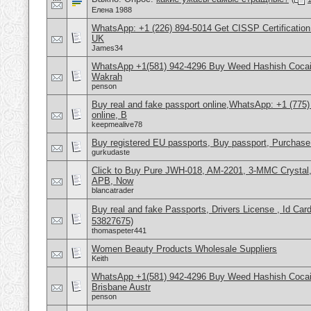
Елена 1988
WhatsApp: +1 (226) 894-5014​ Get CISSP Certification
UK
James34
WhatsApp +1(581) 942-4296 Buy Weed Hashish Cocain
Wakrah
penson
Buy real and fake passport online,WhatsApp: +1 (775
online, B
keepmealive78
Buy registered EU passports, Buy passport, Purchase 
gurkudaste
Click to Buy Pure JWH-018, AM-2201, 3-MMC Crysta
APB, Now
blancatrader
Buy real and fake Passports, Drivers License , Id
53827675)
thomaspeter441
Women Beauty Products Wholesale Suppliers
Keith
WhatsApp +1(581) 942-4296 Buy Weed Hashish Cocai
Brisbane Austr
penson