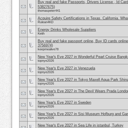
Buy real and fake Passports, Drivers License , Id
53827675)
thomaspeter441
Acquire Safety Certifications in Texas. California. Wh
Rulean4KD
Energy Drinks Wholesale Suppliers
Keith
Buy real and fake passport online, Buy ID cards onli
3756974)
keepmealive78
New Year's Eve 2027 in Wonderful Pearl Cruise Bangk
topnye2026
New Year's Eve 2027 in Venezuela
topnye2026
New Year's Eve 2027 in Tokyo Maxell Aqua Park Shi
topnye2026
New Year's Eve 2027 in The Devil Wears Prada Londo
topnye2026
New Year's Eve 2027 in Sweden
topnye2026
New Year's Eve 2027 in Sisi Museum Hofburg and Gar
topnye2026
New Year's Eve 2027 in Sea Life in istanbul, Turkey