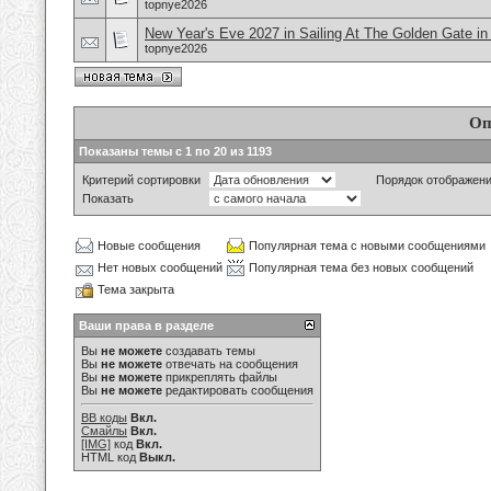
topnye2026
New Year's Eve 2027 in Sailing At The Golden Gate i
topnye2026
Оп
Показаны темы с 1 по 20 из 1193
Критерий сортировки
Порядок отображен
Показать
Новые сообщения
Популярная тема с новыми сообщениями
Нет новых сообщений
Популярная тема без новых сообщений
Тема закрыта
Ваши права в разделе
Вы
не можете
создавать темы
Вы
не можете
отвечать на сообщения
Вы
не можете
прикреплять файлы
Вы
не можете
редактировать сообщения
BB коды
Вкл.
Смайлы
Вкл.
[IMG]
код
Вкл.
HTML код
Выкл.