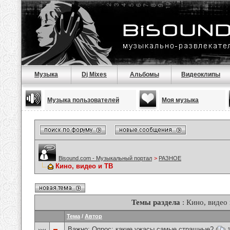
Музыка
Dj Mixes
Альбомы
Видеоклипы
Музыка пользователей
Моя музыка
Bisound.com - Музыкальный портал
>
РАЗНОЕ
Кино, видео и ТВ
Темы раздела
: Кино, видео
Тема
/
Автор
Важно: Опрос:
какие ужасы самые стращные?
(