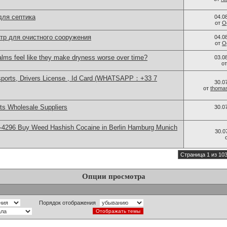
для септика
04.0
от
O
тр для очистного сооружения
04.0
от
O
alms feel like they make dryness worse over time?
03.0
о
sports, Drivers License , Id Card (WHATSAPP：+33 7
30.0
от
thoma
s Wholesale Suppliers
30.0
-4296 Buy Weed Hashish Cocaine in Berlin Hamburg Munich
30.0
Страница 1 из 10
Опции просмотра
Порядок отображения