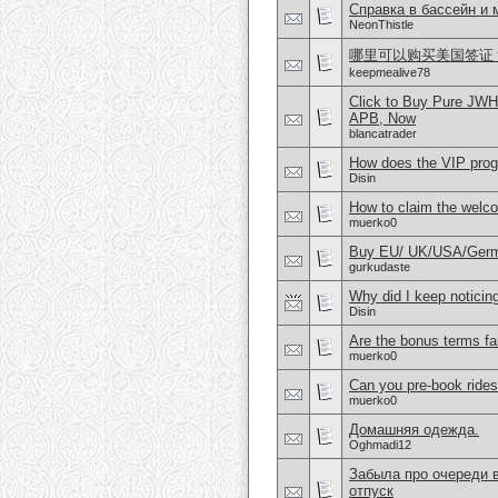
Справка в бассейн и
NeonThistle
哪里可以购买美国签证？购
keepmealive78
Click to Buy Pure JW
APB, Now
blancatrader
How does the VIP prog
Disin
How to claim the welc
muerko0
Buy EU/ UK/USA/German
gurkudaste
Why did I keep noticin
Disin
Are the bonus terms fa
muerko0
Can you pre-book rides
muerko0
Домашняя одежда.
Oghmadi12
Забыла про очереди в
отпуск