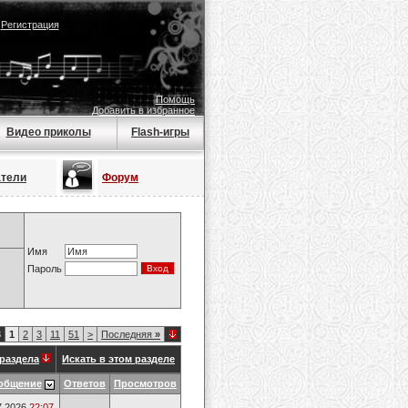
|
Регистрация
Помощь
Добавить в избранное
Видео приколы
Flash-игры
атели
Форум
Имя
Пароль
3
1
2
3
11
51
>
Последняя
»
раздела
Искать в этом разделе
общение
Ответов
Просмотров
7.2026
22:07