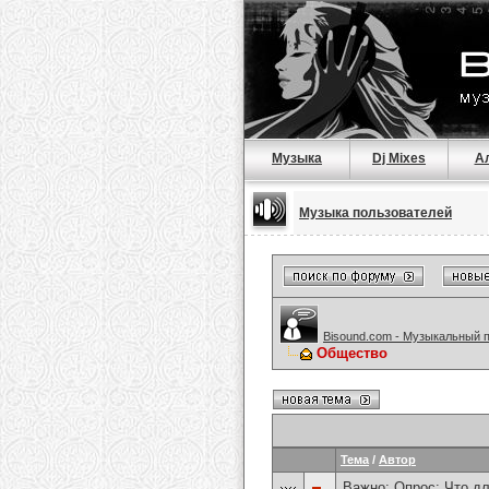
Музыка
Dj Mixes
А
Музыка пользователей
Bisound.com - Музыкальный 
Общество
Тема
/
Автор
Важно: Опрос:
Что дл