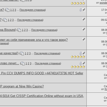
от
wonder
ся?
(
1
2
3
...
Последняя страница
)
17.0
о
?
(
1
2
3
...
Последняя страница
)
09.0
на Bisound
(
1
2
3
...
Последняя страница
)
08.0
от
яет из себя причинение зла и что такое вред?
08.0
раница
)
от
е качества!)
(
1
2
3
...
Последняя страница
)
08.0
от
лово лечит...
(
1
2
3
...
Последняя страница
)
08.0
от
rds Pin CCV DUMPS INFO GOOD +447401473736 HOT Seller
Се
о
IP program at Nine Win Casino?
Се
от
R
-5014​ Get CISSP Certification Online without exam in USA,
Се
о