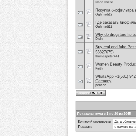
NeonThistle
Покупка биофильтра 
Oghmadi12
Где заказать биофиль
Oghmadi12
Why do drugstore lip b
Disin
Buy real and fake Pas
53827675)
thomaspeter441
Women Beauty Product
Keith
WhatsApp +1(581) 942
Germany
penson
Показаны темы с 1 по 20 из 2045
Критерий сортировки
Показать