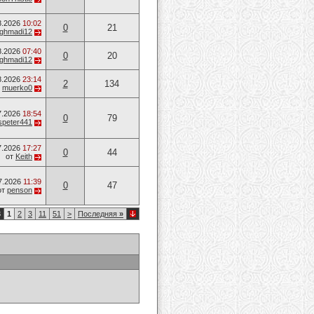
8.2026
10:02
0
21
ghmadi12
8.2026
07:40
0
20
ghmadi12
8.2026
23:14
2
134
т
muerko0
7.2026
18:54
0
79
speter441
7.2026
17:27
0
44
от
Keith
7.2026
11:39
0
47
от
penson
3
1
2
3
11
51
>
Последняя
»