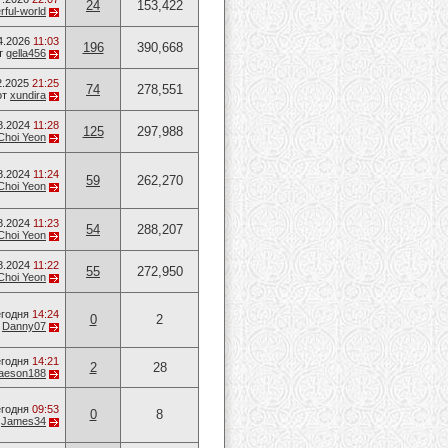
24
153,422
ful-world
4.2026
11:03
196
390,668
т
gella456
2.2025
21:25
74
278,551
от
xundira
8.2024
11:28
125
297,988
Choi Yeon
8.2024
11:24
59
262,270
Choi Yeon
8.2024
11:23
54
288,207
Choi Yeon
8.2024
11:22
55
272,950
Choi Yeon
годня
14:24
0
2
т
Danny07
годня
14:21
2
28
aeson188
годня
09:53
0
8
т
James34