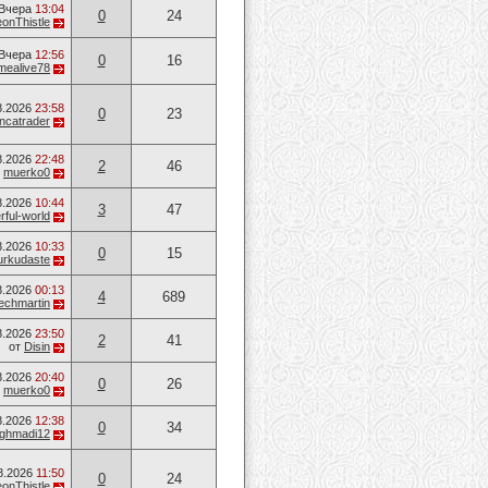
Вчера
13:04
0
24
onThistle
Вчера
12:56
0
16
mealive78
8.2026
23:58
0
23
ancatrader
8.2026
22:48
2
46
т
muerko0
8.2026
10:44
3
47
ful-world
8.2026
10:33
0
15
urkudaste
8.2026
00:13
4
689
techmartin
8.2026
23:50
2
41
от
Disin
8.2026
20:40
0
26
т
muerko0
8.2026
12:38
0
34
ghmadi12
8.2026
11:50
0
24
onThistle