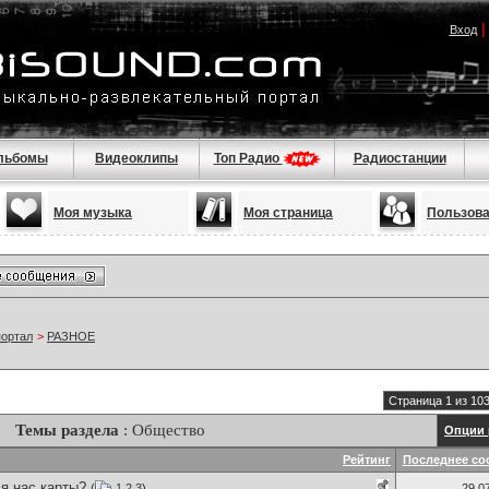
Вход
льбомы
Видеоклипы
Топ Радио
Радиостанции
Моя музыка
Моя страница
Пользов
портал
>
РАЗНОЕ
Страница 1 из 10
Темы раздела
: Общество
Опции 
Рейтинг
Последнее со
я нас карты?
(
1
2
3
)
29.0