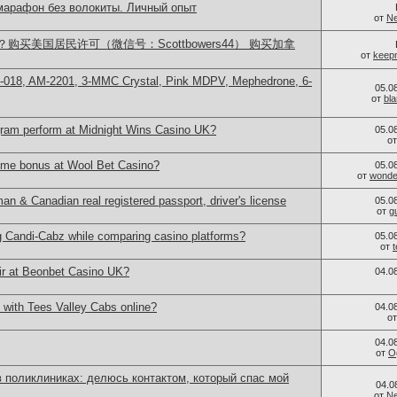
 марафон без волокиты. Личный опыт
от
Ne
买美国居民许可（微信号：Scottbowers44） 购买加拿
от
keep
H-018, AM-2201, 3-MMC Crystal, Pink MDPV, Mephedrone, 6-
05.0
от
bl
ram perform at Midnight Wins Casino UK?
05.0
о
ome bonus at Wool Bet Casino?
05.0
от
wonder
 & Canadian real registered passport, driver's license
05.0
от
g
g Candi-Cabz while comparing casino platforms?
05.0
от
ir at Beonbet Casino UK?
04.0
 with Tees Valley Cabs online?
04.0
о
04.0
от
O
 поликлиниках: делюсь контактом, который спас мой
04.0
от
Ne