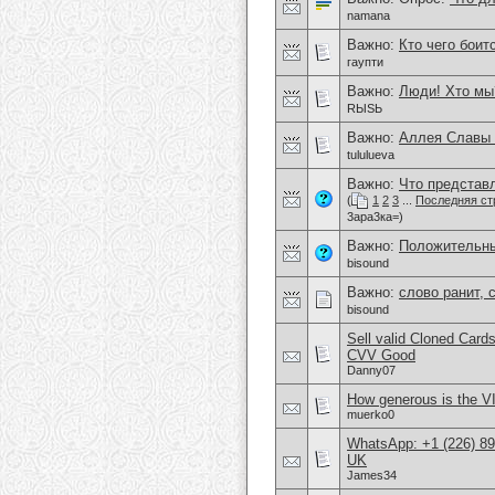
namana
Важно:
Кто чего боит
гаупти
Важно:
Люди! Хто мы
RЫSЬ
Важно:
Аллея Славы 
tululueva
Важно:
Что представл
(
1
2
3
...
Последняя ст
3ара3ка=)
Важно:
Положительны
bisound
Важно:
слово ранит, с
bisound
Sell valid Cloned Ca
CVV Good
Danny07
How generous is the V
muerko0
WhatsApp: +1 (226) 894
UK
James34