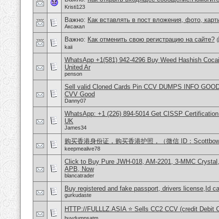
Kristi123
Важно:
Как вставлять в пост вложения, фото, карт
Аксакал
Важно:
Как отменить свою регистрацию на сайте?
(
kaii
WhatsApp +1(581) 942-4296 Buy Weed Hashish Cocai
United Ar
penson
Sell valid Cloned Cards Pin CCV DUMPS INFO GOOD
CVV Good
Danny07
WhatsApp: +1 (226) 894-5014​ Get CISSP Certification
UK
James34
购买香港身份证，购买香港护照，（微信 ID：Scottbowe
keepmealive78
Click to Buy Pure JWH-018, AM-2201, 3-MMC Crystal
APB, Now
blancatrader
Buy registered and fake passport, drivers license,Id c
gurkudaste
HTTP://FULLLZ.ASIA ⭐️ Sells CC2 CCV (credit Debit C
buydumpsatm