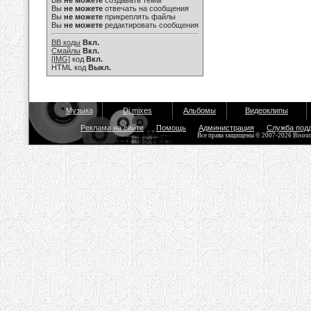
Вы
не можете
создавать темы
Вы
не можете
отвечать на сообщения
Вы
не можете
прикреплять файлы
Вы
не можете
редактировать сообщения
BB коды
Вкл.
Смайлы
Вкл.
[IMG]
код
Вкл.
HTML код
Выкл.
Музыка
Dj mixes
Альбомы
Видеоклипы
Реклама на сайте
Помощь
Администрация
Служба под
Все права защищены © 2007-2026 Bisou