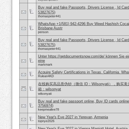
Buy real and fake Passports, Drivers License , Id
53827675)
thomaspeter441
WhatsApp +1(581) 942-4296 Buy Weed Hashish Cocai
Brisbane Austr
penson
Buy real and fake Passports, Drivers License , Id
53827675)
thomaspeter441
Unter https://getdocumentsnow.com/de/ können Sie ei
eine
markmark
Acquire Safety Certifications in Texas. California. Wh
Rulean4KD
在线购买高品质伪钞（微信 ID：Wilsonyati），购买美元
箱：wilsonyat
wilsonyati
Buy real and fake passport online, Buy ID cards onli
3756974)
keepmealive78
New Year's Eve 2027 in Yerevan, Armenia
topnye2026
New Year's Eve 2027 in Vienna Marriott Hotel, Austria