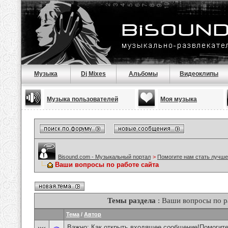
Музыка
Dj Mixes
Альбомы
Видеоклипы
Музыка пользователей
Моя музыка
Bisound.com - Музыкальный портал
>
Помогите нам стать лучше
Ваши вопросы по работе сайта
Темы раздела
: Ваши вопросы по р
Тема
/
Автор
Важно:
Как открыть входящее сообщение!Помогите