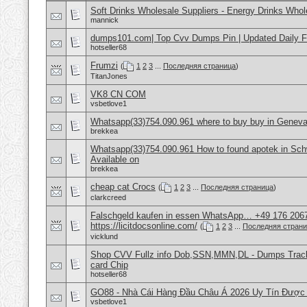
Soft Drinks Wholesale Suppliers - Energy Drinks Whol
mannick
dumps101.com| Top Cvv Dumps Pin | Updated Daily F
hotseller68
Frumzi
(
1
2
3
...
Последняя страница
)
TitanJones
VK8 CN COM
vsbetlove1
Whatsapp(33)754.090.961 where to buy buy in Geneva
brekkea
Whatsapp(33)754.090.961 How to found apotek in Sch
Available on
brekkea
cheap cat Crocs
(
1
2
3
...
Последняя страница
)
clarkcreed
Falschgeld kaufen in essen WhatsApp… +49 176 206
https://licitdocsonline.com/
(
1
2
3
...
Последняя стран
vicklund
Shop CVV Fullz info Dob,SSN,MMN,DL - Dumps Track 
card Chip
hotseller68
GO88 - Nhà Cái Hàng Đầu Châu Á 2026 Uy Tín Được
vsbetlove1