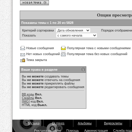
Опции просмотр
Показаны темы с 1 по 20 из 5828
Критерий сортировки
Порядок отображен
Показать
Новые сообщения
Популярная тема с новыми сообщениями
Нет новых сообщений
Популярная тема без новых сообщений
Тема закрыта
Ваши права в разделе
Вы
не можете
создавать темы
Вы
не можете
отвечать на сообщения
Вы
не можете
прикреплять файлы
Вы
не можете
редактировать сообщения
BB коды
Вкл.
Смайлы
Вкл.
[IMG]
код
Вкл.
HTML код
Выкл.
Музыка
Dj mixes
Альбомы
Видеоклипы
Реклама на сайте
Помощь
Администрация
Служба под