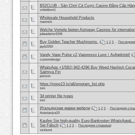
B52CLUB - Sân Chơi Cá Cược Casino Đẳng Cấp Hàn
vsbetlove1
Wholesale Household Products
mannick
Welche Vorteile bieten Astropay Casinos für internatio
juliaadams4346
Buy Golden Teacher Mushrooms.
(
1
2
3
...
Последняя
jayb2050
Vandy Vape Pulse v2,Vaporesso Luxe！Aufgelistet!
(
customdesign
WhatsApp +1(581) 942-4296 Buy Weed Hashish Cocain
Salmiya Fin
penson
https://nooo13.tv/all/program_list.php
seo
3d printer file types
seo
Итальянские марки мебели
(
1
2
3
...
Последняя стра
Anastasiya20
Kaufen Sie high-quality Euro-Banknoten WhatsApp&.
Sie Fälsch
(
1
2
3
...
Последняя страница
)
vicklund