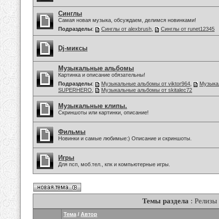
Синглы
Самая новая музыка, обсуждаем, делимся новинками!
Подразделы
:
Синглы от alexbrush
,
Синглы от runet12345
Dj-миксы
Музыкальные альбомы
Картинка и описание обязательны!
Подразделы
:
Музыкальные альбомы от viktor964
,
Музыка
SUPERHERO
,
Музыкальные альбомы от skitalec72
Музыкальные клипы.
Скриншоты или картинки, описание!
Фильмы
Новинки и самые любимые:) Описание и скриншоты.
Игры
Для псп, моб.тел., кпк и компьютерные игры.
Темы раздела
: Релизы
Тема
/
Автор