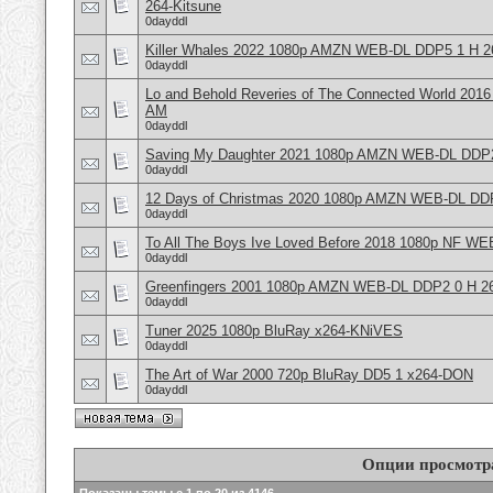
264-Kitsune
0dayddl
Killer Whales 2022 1080p AMZN WEB-DL DDP5 1 H 2
0dayddl
Lo and Behold Reveries of The Connected World 201
AM
0dayddl
Saving My Daughter 2021 1080p AMZN WEB-DL DDP2
0dayddl
12 Days of Christmas 2020 1080p AMZN WEB-DL DDP
0dayddl
To All The Boys Ive Loved Before 2018 1080p NF W
0dayddl
Greenfingers 2001 1080p AMZN WEB-DL DDP2 0 H 26
0dayddl
Tuner 2025 1080p BluRay x264-KNiVES
0dayddl
The Art of War 2000 720p BluRay DD5 1 x264-DON
0dayddl
Опции просмотр