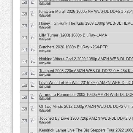
0dayddl
Idhayam Murali 2026 1080p NF WEB-DL DD+5 1 x2
0dayddl
Honey I ShRunk The Kids 1989 1080p WEB-DL HEVC
0dayddl
Lilly Turner (1933) 1080p BluRay-LAMA
0dayddl
Butchers 2020 1080p BluRay x264-PTP
0dayddl
Nothing Witout God 2 2020 1080p AMZN WEB-DL DDP
0dayddl
Tempted 2003 720p AMZN WEB-DL DDP2 0 H 264-Kit
0dayddl
Love Wont Let Me Wait 2015 720p AMZN WEB-DL DDP
0dayddl
A Time to Remember 2003 1080p AMZN WEB-DL DDP2
0dayddl
Of Two Minds 2012 1080p AMZN WEB-DL DDP2 0 H 2
0dayddl
Touched By Love 1980 720p AMZN WEB-DL DDP2 0 H
0dayddl
Kendrick Lamar Live The Big Steppers Tour 2022 1