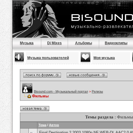
Музыка
Dj Mixes
Альбомы
Видеоклипы
Музыка пользователей
Моя музыка
Bisound.com - Музыкальный портал
>
Релизы
Фильмы
Темы раздела
: Фильмы
Тема
/
Автор
Final Destination 2 2003 1080p NF WEB-DL AAC2 0 