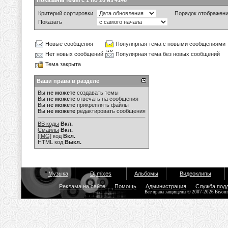
Показаны темы с 1 по 20 из 4146
Критерий сортировки
Порядок отображен
Показать
Новые сообщения
Популярная тема с новыми сообщениями
Нет новых сообщений
Популярная тема без новых сообщений
Тема закрыта
Ваши права в разделе
Вы
не можете
создавать темы
Вы
не можете
отвечать на сообщения
Вы
не можете
прикреплять файлы
Вы
не можете
редактировать сообщения
BB коды
Вкл.
Смайлы
Вкл.
[IMG]
код
Вкл.
HTML код
Выкл.
Музыка
Dj mixes
Альбомы
Видеоклипы
Реклама на сайте
Помощь
Администрация
Служба под
Все права защищены © 2007-2026 Bisou