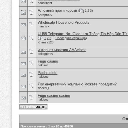
acontinent
Алюміній проти корозії
(
1
2
3
)
SeraphXS
Wholesale Household Products
mannick
UU88 Telegram: Nơi Giao Lưu Thông Tin Hấp Dẫn T
(
1
2
3
...
Последняя страница
)
Khansa123
интернет-магазин AAAclock
bbloggerov
Fugu casino
hakisoc
Pacho slots
hakisoc
Яку енергетичну компанію можете порадити?
ЛаскаQ
Fugu casino casino
hakisoc
Оп
Показаны темы с 1 по 20 из 49206