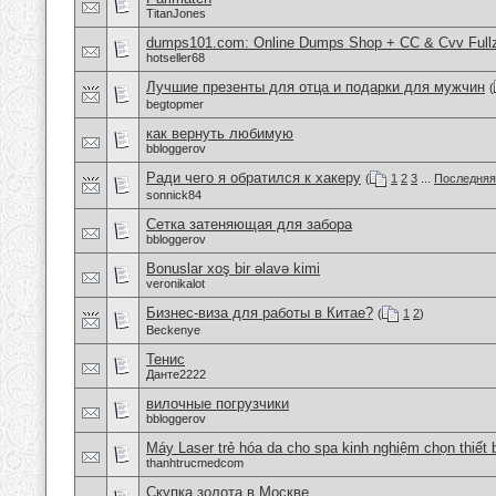
TitanJones
dumps101.com: Online Dumps Shop + CC & Cvv Fullz
hotseller68
Лучшие презенты для отца и подарки для мужчин
(
begtopmer
как вернуть любимую
bbloggerov
Ради чего я обратился к хакеру
(
1
2
3
...
Последняя
sonnick84
Сетка затеняющая для забора
bbloggerov
Bonuslar xoş bir əlavə kimi
veronikalot
Бизнес-виза для работы в Китае?
(
1
2
)
Beckenye
Тенис
Данте2222
вилочные погрузчики
bbloggerov
Máy Laser trẻ hóa da cho spa kinh nghiệm chọn thiết 
thanhtrucmedcom
Скупка золота в Москве