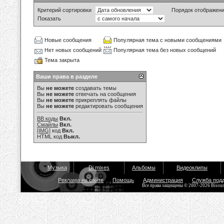
Критерий сортировки
Порядок отображен
Показать
Новые сообщения
Популярная тема с новыми сообщениями
Нет новых сообщений
Популярная тема без новых сообщений
Тема закрыта
Ваши права в разделе
Вы
не можете
создавать темы
Вы
не можете
отвечать на сообщения
Вы
не можете
прикреплять файлы
Вы
не можете
редактировать сообщения
BB коды
Вкл.
Смайлы
Вкл.
[IMG]
код
Вкл.
HTML код
Выкл.
Музыка
Dj mixes
Альбомы
Видеоклипы
Реклама на сайте
Помощь
Администрация
Служба под
Все права защищены © 2007-2026 Bisou