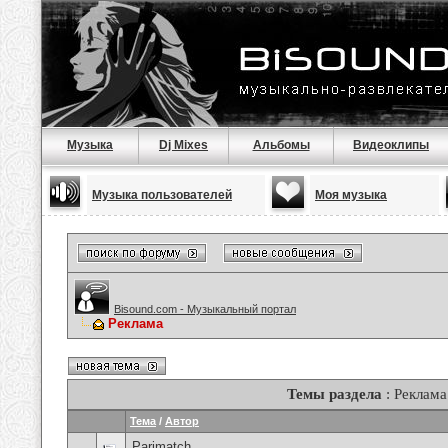
Музыка
Dj Mixes
Альбомы
Видеоклипы
Музыка пользователей
Моя музыка
Bisound.com - Музыкальный портал
Реклама
Темы раздела
: Реклама
Тема
/
Автор
Parimatch