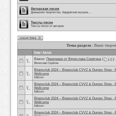
Авторская песня
Домашнее творчество, бардовская музыка, ...
Тексты песен
Тексты песен от авторов.
Темы раздела
: Ваше творче
Тема
/
Автор
Важно:
Перепевки от Вячеслава Серёгина
(
1
2
3
.
Вячеслав Серёгин
Briansclub 2024 – Briansclub CVV2 & Dumps Shop - 
Wellcome
fullzssn
Briansclub 2024 – Briansclub CVV2 & Dumps Shop - 
Wellcome
fullzssn
Briansclub 2024 – Briansclub CVV2 & Dumps Shop - 
Wellcome
fullzssn
Briansclub 2024 – Briansclub CVV2 & Dumps Shop - 