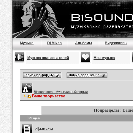
Музыка
Dj Mixes
Альбомы
Видеоклипы
Музыка пользователей
Моя музыка
Bisound.com - Музыкальный портал
Ваше творчество
Подразделы
: Ваше
Раздел
dj-миксы