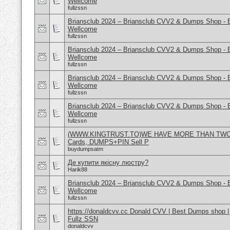
Wellcome
fullzssn
Briansclub 2024 – Briansclub CVV2 & Dumps Shop - 
Wellcome
fullzssn
Briansclub 2024 – Briansclub CVV2 & Dumps Shop - 
Wellcome
fullzssn
Briansclub 2024 – Briansclub CVV2 & Dumps Shop - 
Wellcome
fullzssn
Briansclub 2024 – Briansclub CVV2 & Dumps Shop - 
Wellcome
fullzssn
(WWW.KINGTRUST.TO)WE HAVE MORE THAN TWO 
Cards, DUMPS+PIN Sell P
buydumpsatm
Де купити якісну люстру?
Harik88
Briansclub 2024 – Briansclub CVV2 & Dumps Shop - 
Wellcome
fullzssn
https://donaldcvv.cc Donald CVV | Best Dumps shop 
Fullz SSN
donaldcvv