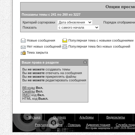
Опции просм
Показаны темы с 241 по 260 из 3227
Критерий сортировки
Порядок отображен
Показать
Новые сообщения
Популярная тема с новыми сообщениями
Нет новых сообщений
Популярная тема без новых сообщений
Тема закрыта
Ваши права в разделе
Вы
не можете
создавать темы
Вы
не можете
отвечать на сообщения
Вы
не можете
прикреплять файлы
Вы
не можете
редактировать сообщения
BB коды
Вкл.
Смайлы
Вкл.
[IMG]
код
Вкл.
HTML код
Выкл.
Музыка
Dj mixes
Альбомы
Видеоклипы
Реклама на сайте
Помощь
Администрация
Служба под
Все права защищены © 2007-2026 Bisou