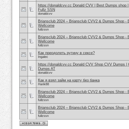
https://donaldcvv.cc Donald CVV | Best Dumps shop 
Fullz SSN
donaldcvv
Briansclub 2024 – Briansclub CVV2 & Dumps Shop - 
Wellcome
fullzssn
Briansclub 2024 – Briansclub CVV2 & Dumps Shop - 
Wellcome
fullzssn
Как преодолеть рутину в сексе?
Ingalec
https://donaldcvv.cc Donald CVV Shop CVV Dumps | CC
Dumps AT
donaldcvv
Как я взял займ на карту без банка
Harik88
Briansclub 2024 – Briansclub CVV2 & Dumps Shop - 
Wellcome
fullzssn
Briansclub 2024 – Briansclub CVV2 & Dumps Shop - 
Wellcome
fullzssn