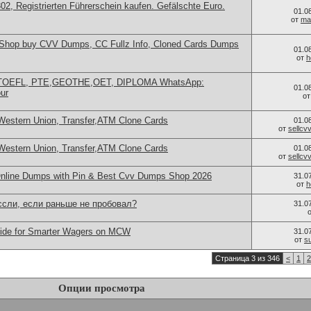
, Registrierten Führerschein kaufen. Gefälschte Euro.
01.0
от
ma
hop buy CVV Dumps, CC Fullz Info, Cloned Cards Dumps
01.0
от
h
, TOEFL, PTE,GEOTHE,OET, DIPLOMA WhatsApp:
01.0
ur
о
Western Union, Transfer,ATM Clone Cards
01.0
от
sellc
Western Union, Transfer,ATM Clone Cards
01.0
от
sellc
nline Dumps with Pin & Best Cvv Dumps Shop 2026
31.0
от
h
ссли, если раньше не пробовал?
31.0
uide for Smarter Wagers on MCW
31.0
от
s
Страница 3 из 346
<
1
2
Опции просмотра