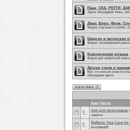
Панк, СКА, РЕГГИ, ДАБ
Здесь обсуждаем темы, связа
Джаз, Блюз, Фолк, Соу
Форум о музыке в стилях: Jaz
Шансон и авторская п
Форум, посвящённый шансон
Классическая музыка
Форум для любителей класс
Другие стили и напра
Всё, что нельзя отнести к
обсуждаем здесь!
Тема
/
Автор
Акб для погрузчиков
(
sawerra
Reflects Your Love for
bruceleed05