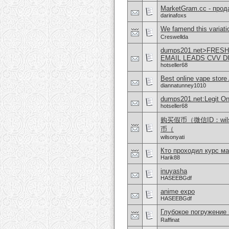
MarketGram.cc - прод
darinafoxs
We famend this variatio
Creswellda
dumps201.net>FRES
EMAIL LEADS CVV 
hotseller68
Best online vape store
diannatunney1010
dumps201.net:Legit O
hotseller68
购买假币（微信ID：wi
币（
wilsonyati
Кто проходил курс ма
Harik88
inuyasha
HASEEBGdf
anime expo
HASEEBGdf
Глубокое погружение
Raffinat