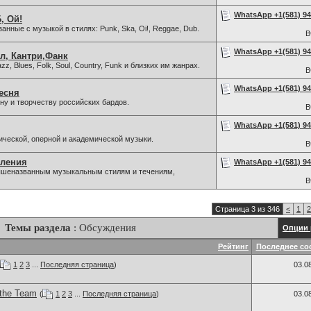
WhatsApp +1(581) 942
, Ой!
нные с музыкой в стилях: Punk, Ska, Oi!, Reggae, Dub.
В
WhatsApp +1(581) 942
л, Кантри,Фанк
z, Blues, Folk, Soul, Country, Funk и близких им жанрах.
В
WhatsApp +1(581) 942
есня
у и творчеству российских бардов.
В
WhatsApp +1(581) 942
ической, оперной и академической музыки.
В
вления
WhatsApp +1(581) 942
 вышеназванным музыкальным стилям и течениям,
В
Страница 3 из 346
<
1
2
Темы раздела
: Обсуждения
Опции 
Рейтинг
Последнее со
1
2
3
...
Последняя страница
)
03.0
 the Team
(
1
2
3
...
Последняя страница
)
03.0