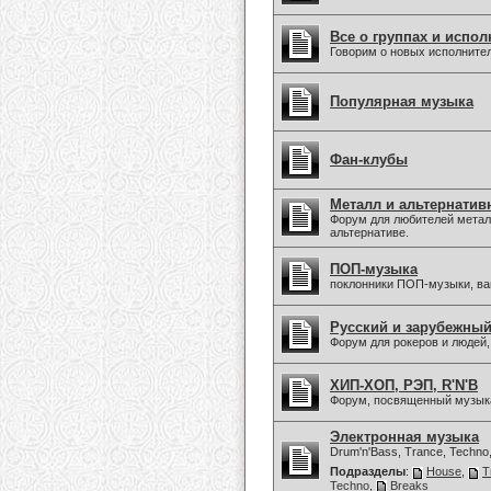
Все о группах и испол
Говорим о новых исполните
Популярная музыка
Фан-клубы
Металл и альтернатив
Форум для любителей металл
альтернативе.
ПОП-музыка
поклонники ПОП-музыки, в
Русский и зарубежны
Форум для рокеров и людей
ХИП-ХОП, РЭП, R'N'B
Форум, посвященный музыка
Электронная музыка
Drum'n'Bass, Trance, Techno
Подразделы
:
House
,
T
Techno
,
Breaks