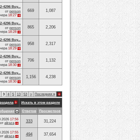
-4296 Buy...
669
1,087
от
penson
чера
18:27
-4296 Buy...
865
2,206
от
penson
чера
18:28
-4296 Buy...
958
2,317
от
penson
чера
18:29
-4296 Buy...
706
1,132
от
penson
чера
18:30
-4296 Buy...
1,156
4,238
от
penson
чера
18:30
3
4
5
13
53
>
Последняя
»
раздела
Искать в этом разделе
общение
Ответов
Просмотров
8.2026
17:56
333
31,224
от
aliraza
8.2026
17:55
494
37,654
от
aliraza