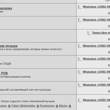
Се
WhatsApp +1(581) 942
нителях
лях
В
WhatsApp +1(581) 942
В
Temps libre e
В
ная музыка
WhatsApp +1(581) 942
а и всех направлений, которые можно отнести к
В
WhatsApp +1(581) 942
ам СЮДА!
В
WhatsApp +1(581) 942
й РОК
, интересующихся роком.
В
WhatsApp +1(581) 942
льной составляющей хип-хоп культуры.
В
WhatsApp +1(581) 942
, House и другие стили электронной музыки.
rance
,
Tribal / Minimal links
,
Progressive
,
Electro
,
В