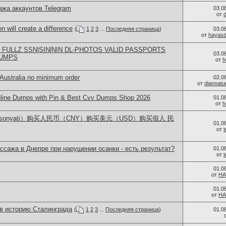
ажа аккаунтов Telegram
03.0
от
n will create a difference
(
1
2
3
...
Последняя страница
)
03.0
от
hayasd
H FULLZ SSN|SIN|NIN DL-PHOTOS VALID PASSPORTS
03.0
DUMPS
от
h
 Australia no minimum order
02.0
от
diannat
nline Dumps with Pin & Best Cvv Dumps Shop 2026
01.0
от
h
lsonyati）购买人民币（CNY）购买美元（USD）购买假人 民
01.0
от
ссажа в Днепре при нарушении осанки - есть результат?
01.0
от
01.0
от
HA
01.0
от
HA
 в историю Сталинграда
(
1
2
3
...
Последняя страница
)
01.0