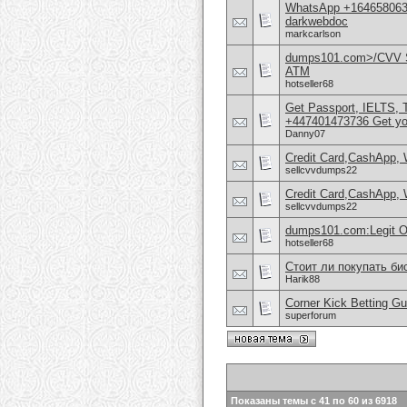
WhatsApp +16465806302
darkwebdoc
markcarlson
dumps101.com>/CVV S
ATM
hotseller68
Get Passport, IELTS
+447401473736 Get yo
Danny07
Credit Card,CashApp, 
sellcvvdumps22
Credit Card,CashApp, 
sellcvvdumps22
dumps101.com:Legit O
hotseller68
Стоит ли покупать би
Harik88
Corner Kick Betting G
superforum
Показаны темы с 41 по 60 из 6918