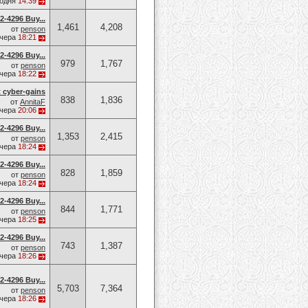
годня
14:39
-4296 Buy...
1,461
4,208
от
penson
чера
18:21
-4296 Buy...
979
1,767
от
penson
чера
18:22
t cyber-gains
838
1,836
от
AnnitaF
чера
20:06
-4296 Buy...
1,353
2,415
от
penson
чера
18:24
-4296 Buy...
828
1,859
от
penson
чера
18:24
-4296 Buy...
844
1,771
от
penson
чера
18:25
-4296 Buy...
743
1,387
от
penson
чера
18:26
-4296 Buy...
5,703
7,364
от
penson
чера
18:26