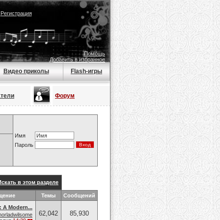
|
Регистрация
Помощь
Добавить в избранное
Видео приколы
Flash-игры
атели
Форум
Имя
Пароль
Искать в этом разделе
щение
Темы
Сообщений
: A Modern...
62,042
85,930
horladwilsome