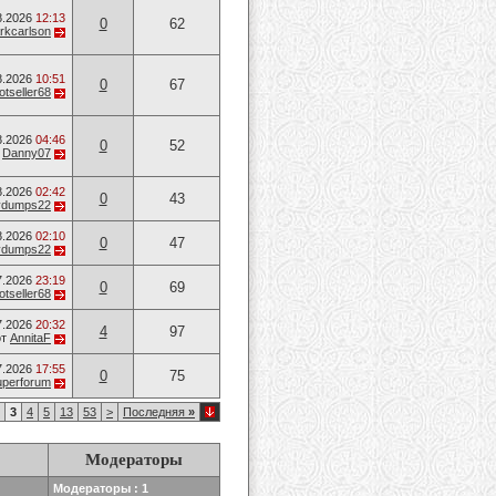
8.2026
12:13
0
62
rkcarlson
8.2026
10:51
0
67
otseller68
8.2026
04:46
0
52
т
Danny07
8.2026
02:42
0
43
vvdumps22
8.2026
02:10
0
47
vvdumps22
7.2026
23:19
0
69
otseller68
7.2026
20:32
4
97
от
AnnitaF
7.2026
17:55
0
75
uperforum
3
4
5
13
53
>
Последняя
»
Модераторы
Модераторы : 1