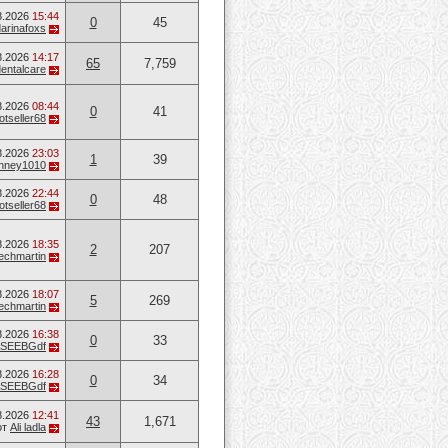
8.2026
15:44
0
45
darinafoxs
8.2026
14:17
65
7,759
entalcare
8.2026
08:44
0
41
otseller68
8.2026
23:03
1
39
unney1010
8.2026
22:44
0
48
otseller68
8.2026
18:35
2
207
techmartin
8.2026
18:07
5
269
techmartin
8.2026
16:38
0
33
SEEBGdf
8.2026
16:28
0
34
SEEBGdf
8.2026
12:41
43
1,671
от
Ali ladla