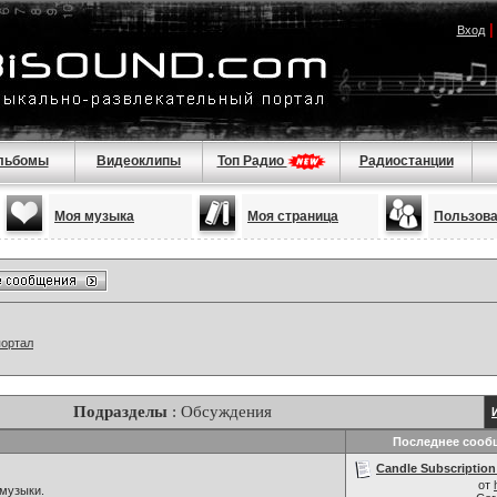
Вход
льбомы
Видеоклипы
Топ Радио
Радиостанции
Моя музыка
Моя страница
Пользов
портал
Подразделы
: Обсуждения
Последнее сооб
Candle Subscription
от
музыки.