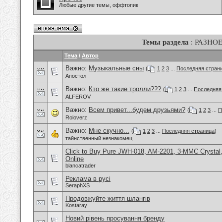
Любые другие темы, оффтопик
Темы раздела
: РАЗНО
Тема
/
Автор
Важно:
Музыкальные сны
(
1
2
3
...
Последняя стран
Апостол
Важно:
Кто же такие тролли???
(
1
2
3
...
Последняя
ALFEROV
Важно:
Всем привет...будем друзьями?
(
1
2
3
...
П
Roloverz
Важно:
Мне скучно...
(
1
2
3
...
Последняя страница
)
тайнственный незнакомец
Click to Buy Pure JWH-018, AM-2201, 3-MMC Crysta
Online
blancatrader
Реклама в русі
SeraphXS
Продовжуйте життя шлангів
Kostaray
Новий рівень просування бренду