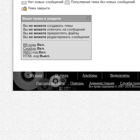
Нет новых сообщений
Популярная тема без новых сообщений
Тема закрыта
Ваши права в разделе
Вы
не можете
создавать темы
Вы
не можете
отвечать на сообщения
Вы
не можете
прикреплять файлы
Вы
не можете
редактировать сообщения
BB коды
Вкл.
Смайлы
Вкл.
[IMG]
код
Вкл.
HTML код
Выкл.
Музыка
Dj mixes
Альбомы
Видеоклипы
Реклама на сайте
Помощь
Администрация
Служба под
Все права защищены © 2007-2026 Bisou