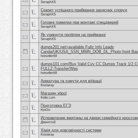
SeraphXS
Секрет успішного приймання захисних споруд
SeraphXS
Головні помилки при монтажі спецдверей
SeraphXS
Як уникнути проблем на прийманні
SeraphXS
dumps201.net>available Fullz Info Leads
Canda/UK/USA_SSN_MMN_DOB_DL_Photo front Ba
hotseller68
dumps101.com/Buy Valid Cvv CC Dumps Track 1/2 C
FULLZ-Transfer/Wes
hotseller68
Арматура та хомути для вібрації
Kostaray
Магазин зброї
Kolia Lum
Подготовка ЕГЭ
KtoOn
Исправление вмятины на двери семейного кроссов
Джинглэй
Хімія для довговічності системи
Kostaray