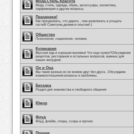
Мода.Стиль.Красота
Мода, стиль, одежда, обувь, аксессуары, косметика,
парфюмерия и другие вопросы.
Праздники!
Как праздновать, что дарить , чем развлекать и угощать
гостей! Советуем,делимся опытом!:)
Общество
Психология, социология, человек
Кулинария
Вкусная еда и хорошая выпивка! Что еще нужно?Обсуждение
рецептов, ресторанов и остальных вопросов, важных для
наших желудков.
Он и Она
Мы такие разные,но не можем друг без друга...Обсуждаем
взаимоотношения,вопросы и проблемы.
Беседка
Раздел для знакомства и свободного общения
Юмор
Флуд
Флуд, флейм, споры, ссоры и прочее.
Прочее