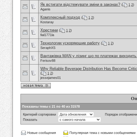
Як встигати відстежувати зміни в законах?
(
1
2
)
Aganis
Комплексный подход
(
1
2
)
Kostaray
Хрестини
(
1
2
)
fial1771la
Технологии ускоряющие работу
(
1
2
)
SeraphXS
Вантажівка MAN у лізинг що по платежах виходить 
Ferisov88
Why Reliable Beverage Distribution Has Become Critic
(
1
2
)
jessejames01
Оп
Показаны темы с 21 по 40 из 31578
Критерий сортировки
Порядок отображен
Показать
Новые сообщения
Популярная тема с новыми сообщениями