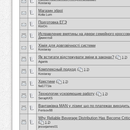
Kostaray
Магазин зброї
Kolia Lum
Подготовка ЕГЭ
KtoOn
Исправление вмятины на двери семейного кроссов
Джинглэй
Хімія для довговічності системи
Kostaray
Як встигати відстежувати зміни в законах?
(
1
2
)
Aganis
Комплексный подход
(
1
2
)
Kostaray
Хрестини
(
1
2
)
fial1771la
Технологии ускоряющие работу
(
1
2
)
SeraphXS
Вантажівка MAN у лізинг що по платежах виходить 
Ferisov88
Why Reliable Beverage Distribution Has Become Critic
(
1
2
)
jessejames01