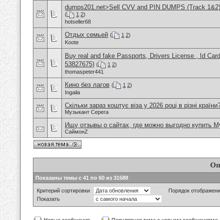
dumps201.net>Sell CVV and PIN DUMPS (Track 1&2
(
1
2
)
hotseller68
Отдых семьей
(
1
2
)
Koote
Buy real and fake Passports, Drivers License , Id
53827675)
(
1
2
)
thomaspeter441
Кино без лагов
(
1
2
)
Ingaila
Скільки зараз коштує віза у 2026 році в різні країни
Музыкант Серега
Ищу отзывы о сайтах, где можно выгодно купить 
СаймонZ
Оп
Показаны темы с 41 по 60 из 31588
Критерий сортировки
Порядок отображен
Показать