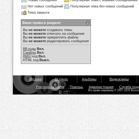
Новые сообщения
Популярная тема с новыми сообщениями
Нет новых сообщений
Популярная тема без новых сообщений
Тема закрыта
Ваши права в разделе
Вы
не можете
создавать темы
Вы
не можете
отвечать на сообщения
Вы
не можете
прикреплять файлы
Вы
не можете
редактировать сообщения
BB коды
Вкл.
Смайлы
Вкл.
[IMG]
код
Вкл.
HTML код
Выкл.
Музыка
Dj mixes
Альбомы
Видеоклипы
Реклама на сайте
Помощь
Администрация
Служба под
Все права защищены © 2007-2026 Bisou