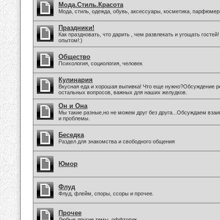
Мода.Стиль.Красота
Мода, стиль, одежда, обувь, аксессуары, косметика, парфюмер
Праздники!
Как праздновать, что дарить , чем развлекать и угощать госте
опытом!:)
Общество
Психология, социология, человек
Кулинария
Вкусная еда и хорошая выпивка! Что еще нужно?Обсуждение ре
остальных вопросов, важных для наших желудков.
Он и Она
Мы такие разные,но не можем друг без друга...Обсуждаем вз
и проблемы.
Беседка
Раздел для знакомства и свободного общения
Юмор
Флуд
Флуд, флейм, споры, ссоры и прочее.
Прочее
Любые другие темы, оффтопик