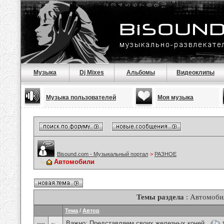
Музыка
Dj Mixes
Альбомы
Видеоклипы
Музыка пользователей
Моя музыка
Bisound.com - Музыкальный портал
>
РАЗНОЕ
Автомобили
Темы раздела
: Автомоби
Тема
/
Автор
Важно:
Представляем своих железных коней .
(