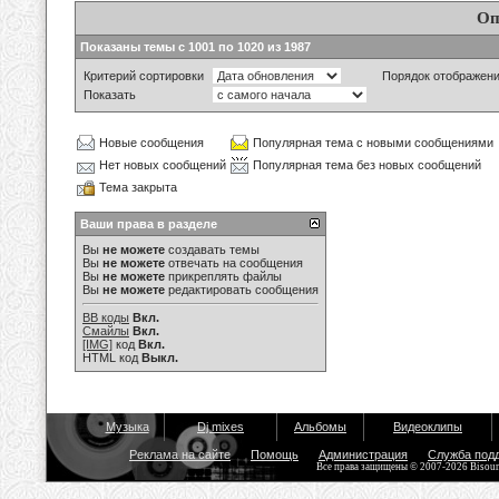
Оп
Показаны темы с 1001 по 1020 из 1987
Критерий сортировки
Порядок отображен
Показать
Новые сообщения
Популярная тема с новыми сообщениями
Нет новых сообщений
Популярная тема без новых сообщений
Тема закрыта
Ваши права в разделе
Вы
не можете
создавать темы
Вы
не можете
отвечать на сообщения
Вы
не можете
прикреплять файлы
Вы
не можете
редактировать сообщения
BB коды
Вкл.
Смайлы
Вкл.
[IMG]
код
Вкл.
HTML код
Выкл.
Музыка
Dj mixes
Альбомы
Видеоклипы
Реклама на сайте
Помощь
Администрация
Служба под
Все права защищены © 2007-2026 Bisou