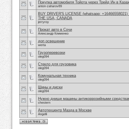
Покупка автомобиля Тойота через Трейд Ин в Каза
anton-zaharov89
BUY DRIVER'S LICENSE (whatsapp: +16466558021)
THE USA, CANADA
jerryroy
Прокат авто в Сочи
Александр Клименко
доп освещение
werta
Грузоперевозки
oleg094
Стекло для грузовика
oleg094
Комунальная техника
oleg094
Шины и диски
oleg094
Нужно днище машины антикоррозийными средства
chestern
Автотехцентр Мазда в Москве
Angelli