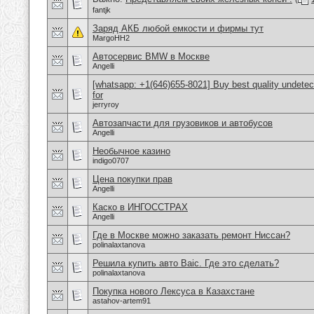
fantjk
Заряд АКБ любой емкости и фирмы тут
MargoHH2
Автосервис BMW в Москве
Angelli
[whatsapp: +1(646)655-8021] Buy best quality undetec
for
jerryroy
Автозапчасти для грузовиков и автобусов
Angelli
Необычное казино
indigo0707
Цена покупки прав
Angelli
Каско в ИНГОССТРАХ
Angelli
Где в Москве можно заказать ремонт Ниссан?
polinalaxtanova
Решила купить авто Baic. Где это сделать?
polinalaxtanova
Покупка нового Лексуса в Казахстане
astahov-artem91